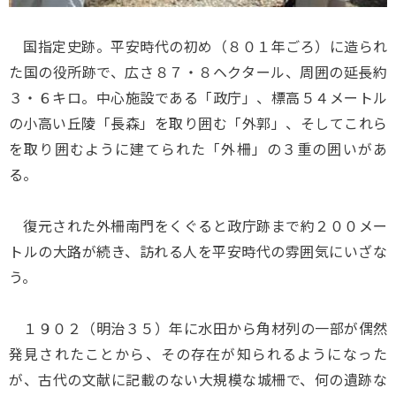
国指定史跡。平安時代の初め（８０１年ごろ）に造られ
た国の役所跡で、広さ８７・８ヘクタール、周囲の延長約
３・６キロ。中心施設である「政庁」、標高５４メートル
の小高い丘陵「長森」を取り囲む「外郭」、そしてこれら
を取り囲むように建てられた「外柵」の３重の囲いがあ
る。
復元された外柵南門をくぐると政庁跡まで約２００メー
トルの大路が続き、訪れる人を平安時代の雰囲気にいざな
う。
１９０２（明治３５）年に水田から角材列の一部が偶然
発見されたことから、その存在が知られるようになった
が、古代の文献に記載のない大規模な城柵で、何の遺跡な