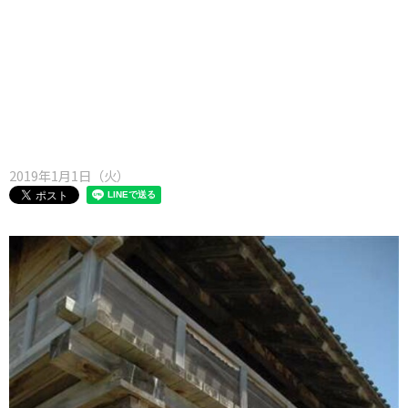
味わう一覧
麺類
ご当地グルメ
酒
スイーツ
癒す一覧
温泉
自然
宿泊
青森県
岩手県
秋田県
2019年1月1日（火）