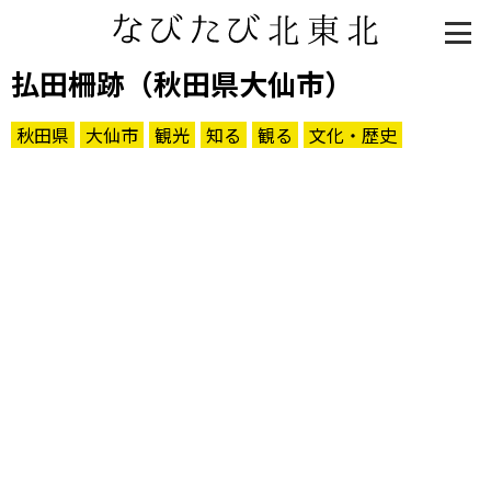
払田柵跡（秋田県大仙市）
秋田県
大仙市
観光
知る
観る
文化・歴史
知る一覧
世界遺産
文化・歴史
パワースポット
ミステリー
観る一覧
桜
花
紅葉
楽しむ一覧
まつり・イベント
聖地
おみやげ・特産
道の駅・産直
鉄道
アウトドア・レジャー