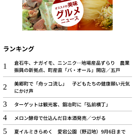
ランキング
倉石牛、ナガイモ、ニンニク…地場産品ずらり 農業
振興の新拠点、町産直「バ・オール」開店／五戸
美郷町で「舟ッコ流し」 子どもたちの健康願い元気
にかけ声
ターゲットは観光客、鍛冶町に「弘前横丁」
メロン酵母で仕込んだ日本酒発売／つがる
夏イルミきらめく 愛宕公園（野辺地）9月6日まで