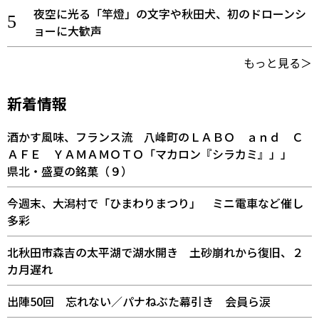
夜空に光る「竿燈」の文字や秋田犬、初のドローンシ
ョーに大歓声
もっと見る＞
新着情報
酒かす風味、フランス流 八峰町のＬＡＢＯ ａｎｄ Ｃ
ＡＦＥ ＹＡＭＡＭＯＴＯ「マカロン『シラカミ』」」
県北・盛夏の銘菓（９）
今週末、大潟村で「ひまわりまつり」 ミニ電車など催し
多彩
北秋田市森吉の太平湖で湖水開き 土砂崩れから復旧、２
カ月遅れ
出陣50回 忘れない／パナねぶた幕引き 会員ら涙