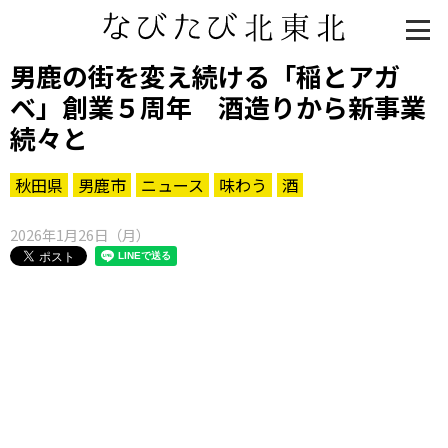
男鹿の街を変え続ける「稲とアガ
ベ」創業５周年 酒造りから新事業
続々と
秋田県
男鹿市
ニュース
味わう
酒
2026年1月26日（月）
知る一覧
世界遺産
文化・歴史
パワースポット
ミステリー
観る一覧
桜
花
紅葉
楽しむ一覧
まつり・イベント
聖地
おみやげ・特産
道の駅・産直
鉄道
アウトドア・レジャー