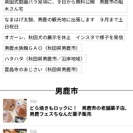
英国式庭園バラ見頃に、９日から無料公開 男鹿市の船
木さん宅
なまはげ太鼓、男鹿の観光地に出張します ９月まで土
日祝日
オガーレ、秋田犬の展示を休止 インスタで様子を発信
男鹿水族館ＧＡＯ（秋田県男鹿市）
ハタハタ（秋田県男鹿市／沿岸地域）
雲昌寺のあじさい（秋田県男鹿市）
男鹿市
秋田
どら焼きもロックに！ 男鹿市の老舗菓子店、
男鹿フェスちなんだ菓子販売
秋田