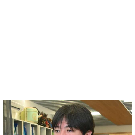
味わう一覧
麺類
ご当地グルメ
酒
スイーツ
癒す一覧
温泉
自然
宿泊
青森県
岩手県
秋田県