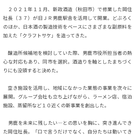
２０２１年１１月、新政酒造（秋田市）で修業した岡住
社長（３７）が旧ＪＲ男鹿駅舎を活用して開業。どぶろく
のほか、日本酒の製造技術をベースにさまざまな副原料を
加えた「クラフトサケ」を造ってきた。
醸造所候補地を検討していた際、男鹿市役所担当者の熱
心な対応もあり、同市を選択。酒造りを軸としたまちづく
りにも没頭すると決めた。
空き施設を活用し、地域になかった業態の事業を次々に
展開。グループ会社も立ち上げながら、ラーメン店、宿泊
施設、蒸留所など１０近くの新事業を創出した。
男鹿を未来に残したい―との思いを胸に、突き進んでき
た岡住社長。「口で言うだけでなく、自分たちは動いてき