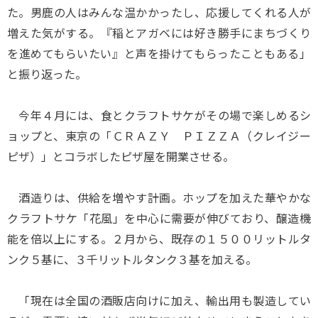
た。男鹿の人はみんな温かかったし、応援してくれる人が
増えた気がする。『稲とアガベには好き勝手にまちづくり
を進めてもらいたい』と声を掛けてもらったこともある」
と振り返った。
今年４月には、食とクラフトサケがその場で楽しめるシ
ョップと、東京の「ＣＲＡＺＹ ＰＩＺＺＡ（クレイジー
ピザ）」とコラボしたピザ屋を開業させる。
酒造りは、供給を増やす計画。ホップを加えた華やかな
クラフトサケ「花風」を中心に需要が伸びており、醸造機
能を倍以上にする。２月から、既存の１５００リットルタ
ンク５基に、３千リットルタンク３基を加える。
「現在は全国の酒販店向けに加え、輸出用も製造してい