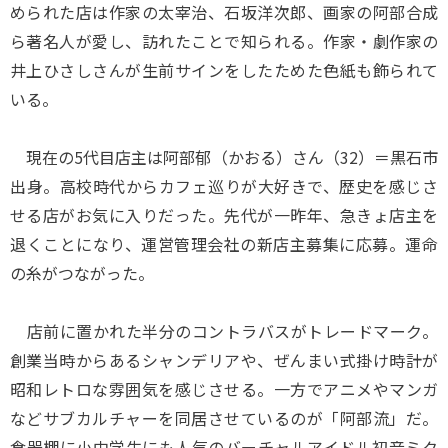
められた店は作家の太宰治、石坂洋次郎、画家の阿部合成
ら著名人が愛し、訪れたことで知られる。作家・劇作家の
井上ひさしさんが生前サインをしたためた色紙も飾られて
いる。
現在の5代目店主は阿部郁（かおる）さん（32）＝黒石市
出身。高校時代からカフェ巡りが大好きで、歴史を感じさ
せる店がお気に入りだった。先代が一昨年、急きょ店主を
退くことになり、運営管理会社の新店主募集に応募。運命
の糸がつながった。
店前に置かれた半分のコントラバスがトレードマーク。
創業当時からあるシャンデリアや、ぜんまい式掛け時計が
昭和レトロな雰囲気を感じさせる。一方でアニメやマンガ
などサブカルチャーを同居させているのが「阿部流」だ。
食器棚に小中学生にも人気のバーチャルアイドル初音ミク