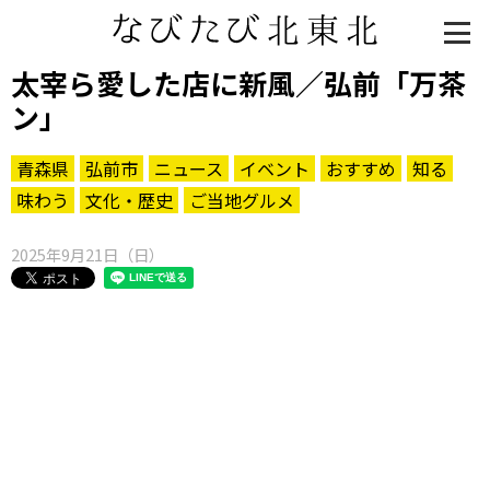
太宰ら愛した店に新風／弘前「万茶
ン」
青森県
弘前市
ニュース
イベント
おすすめ
知る
味わう
文化・歴史
ご当地グルメ
2025年9月21日（日）
知る一覧
世界遺産
文化・歴史
パワースポット
ミステリー
観る一覧
桜
花
紅葉
楽しむ一覧
まつり・イベント
聖地
おみやげ・特産
道の駅・産直
鉄道
アウトドア・レジャー