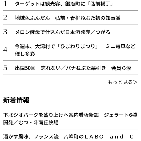
ターゲットは観光客、鍛冶町に「弘前横丁」
地域色ふんだん 弘前・青柳ねぷた初の知事賞
メロン酵母で仕込んだ日本酒発売／つがる
今週末、大潟村で「ひまわりまつり」 ミニ電車など
催し多彩
出陣50回 忘れない／パナねぶた幕引き 会員ら涙
もっと見る＞
新着情報
下北ジオパークを盛り上げへ案内看板新設 ジェラート6種
開発／むつ・斗南丘牧場
酒かす風味、フランス流 八峰町のＬＡＢＯ ａｎｄ Ｃ