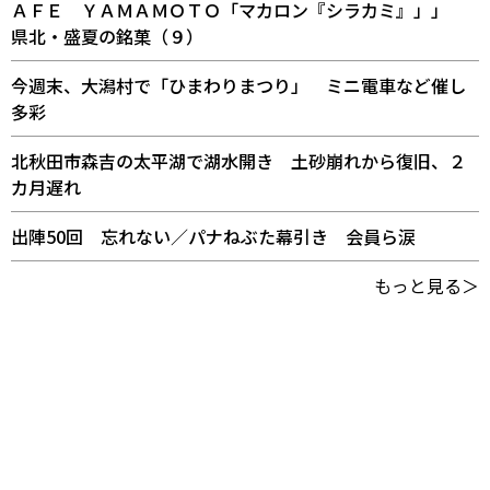
ＡＦＥ ＹＡＭＡＭＯＴＯ「マカロン『シラカミ』」」
県北・盛夏の銘菓（９）
今週末、大潟村で「ひまわりまつり」 ミニ電車など催し
多彩
北秋田市森吉の太平湖で湖水開き 土砂崩れから復旧、２
カ月遅れ
出陣50回 忘れない／パナねぶた幕引き 会員ら涙
もっと見る＞