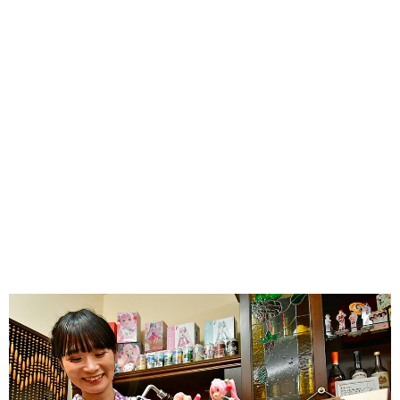
味わう一覧
麺類
ご当地グルメ
酒
スイーツ
癒す一覧
温泉
自然
宿泊
青森県
岩手県
秋田県