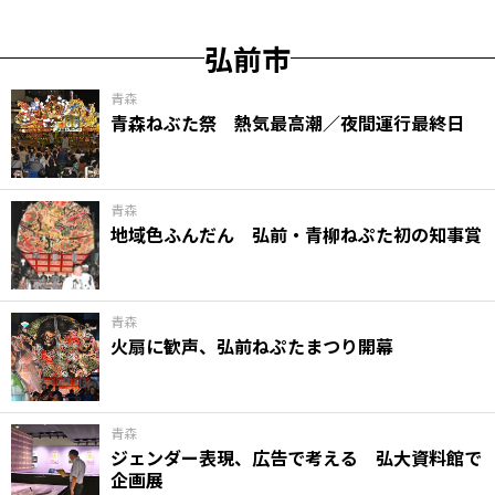
弘前市
青森
青森ねぶた祭 熱気最高潮／夜間運行最終日
青森
地域色ふんだん 弘前・青柳ねぷた初の知事賞
青森
火扇に歓声、弘前ねぷたまつり開幕
青森
ジェンダー表現、広告で考える 弘大資料館で
企画展