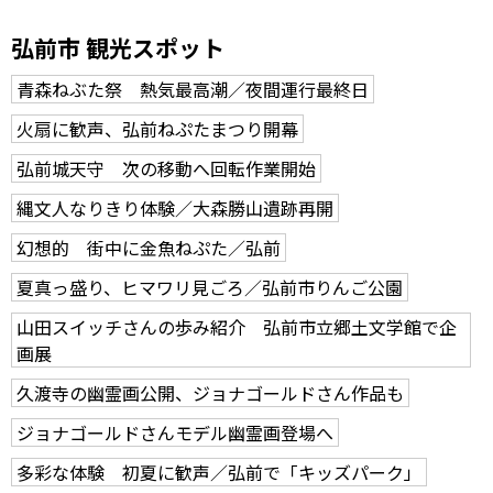
弘前市 観光スポット
青森ねぶた祭 熱気最高潮／夜間運行最終日
火扇に歓声、弘前ねぷたまつり開幕
弘前城天守 次の移動へ回転作業開始
縄文人なりきり体験／大森勝山遺跡再開
幻想的 街中に金魚ねぷた／弘前
夏真っ盛り、ヒマワリ見ごろ／弘前市りんご公園
山田スイッチさんの歩み紹介 弘前市立郷土文学館で企
画展
久渡寺の幽霊画公開、ジョナゴールドさん作品も
ジョナゴールドさんモデル幽霊画登場へ
多彩な体験 初夏に歓声／弘前で「キッズパーク」