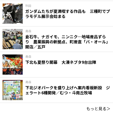
秋田
ガンダムたちが夏満喫する作品も 三種町でプ
ラモデル展示会始まる
青森
倉石牛、ナガイモ、ニンニク…地場産品ずら
り 農業振興の新拠点、町産直「バ・オール」
開店／五戸
青森
下北も夏祭り開幕 大湊ネブタ9台出陣
青森
下北ジオパークを盛り上げへ案内看板新設 ジ
ェラート6種開発／むつ・斗南丘牧場
もっと見る＞