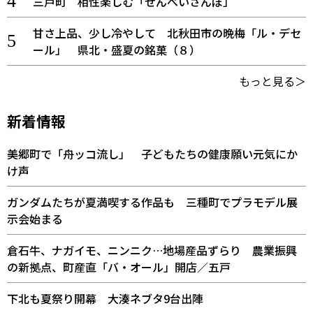
三戸町 相性楽しむ「せんべいさんぽ」
甘さ上品、少し冷やして 北秋田市の晩梅「ル・デセ
ール」 県北・盛夏の銘菓（８）
もっと見る＞
新着情報
美郷町で「舟ッコ流し」 子どもたちの健康願い元気にか
け声
ガンダムたちが夏満喫する作品も 三種町でプラモデル展
示会始まる
倉石牛、ナガイモ、ニンニク…地場産品ずらり 農業振興
の新拠点、町産直「バ・オール」開店／五戸
下北も夏祭り開幕 大湊ネブタ9台出陣