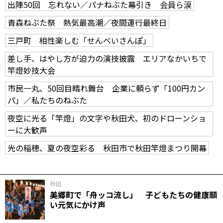
出陣50回 忘れない／パナねぶた幕引き 会員ら涙
青森ねぶた祭 熱気最高潮／夜間運行最終日
三戸町 相性楽しむ「せんべいさんぽ」
差し手、はやし方が迫力の演技披露 エリアなかいちで
竿燈妙技大会
市民一丸、50回目晴れ舞台 企業に頼らず「100円カン
パ」／私たちのねぶた
夜空に光る「竿燈」の文字や秋田犬、初のドローンショ
ーに大歓声
光の稲穂、夏の夜空彩る 秋田市で秋田竿燈まつり開幕
秋田
美郷町で「舟ッコ流し」 子どもたちの健康願
い元気にかけ声