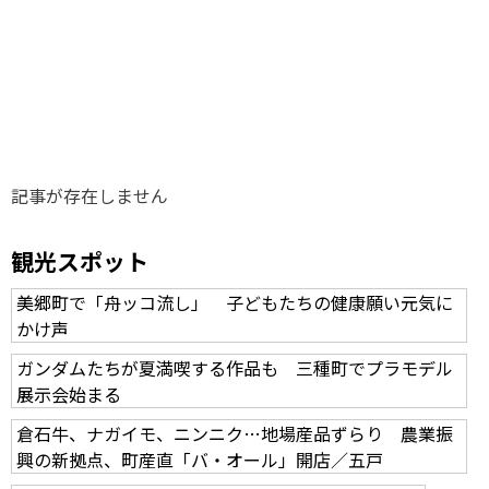
味わう一覧
麺類
ご当地グルメ
酒
スイーツ
癒す一覧
温泉
自然
宿泊
青森県
岩手県
秋田県
記事が存在しません
観光スポット
美郷町で「舟ッコ流し」 子どもたちの健康願い元気に
かけ声
ガンダムたちが夏満喫する作品も 三種町でプラモデル
展示会始まる
倉石牛、ナガイモ、ニンニク…地場産品ずらり 農業振
興の新拠点、町産直「バ・オール」開店／五戸