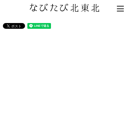
知る一覧
世界遺産
文化・歴史
パワースポット
ミステリー
観る一覧
桜
花
紅葉
楽しむ一覧
まつり・イベント
聖地
おみやげ・特産
道の駅・産直
鉄道
アウトドア・レジャー