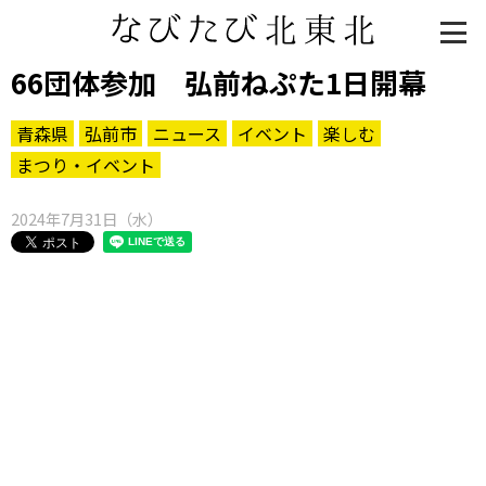
66団体参加 弘前ねぷた1日開幕
青森県
弘前市
ニュース
イベント
楽しむ
まつり・イベント
2024年7月31日（水）
知る一覧
世界遺産
文化・歴史
パワースポット
ミステリー
観る一覧
桜
花
紅葉
楽しむ一覧
まつり・イベント
聖地
おみやげ・特産
道の駅・産直
鉄道
アウトドア・レジャー