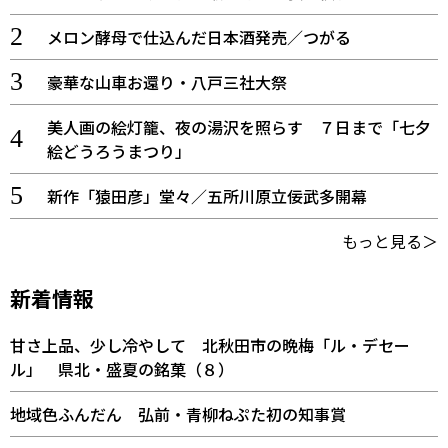
メロン酵母で仕込んだ日本酒発売／つがる
豪華な山車お還り・八戸三社大祭
美人画の絵灯籠、夜の湯沢を照らす ７日まで「七夕
絵どうろうまつり」
新作「猿田彦」堂々／五所川原立佞武多開幕
もっと見る＞
新着情報
甘さ上品、少し冷やして 北秋田市の晩梅「ル・デセー
ル」 県北・盛夏の銘菓（８）
地域色ふんだん 弘前・青柳ねぷた初の知事賞