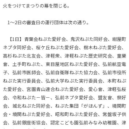
火をつけてまつりの幕を閉じる。
1～2日の審査日の運行団体は次の通り。
【1日】青葉会ねぷた愛好会、鬼沢ねぷた同好会、紺屋町
ネプタ同好会、桜ケ丘ねぷた愛好会、樹木ねぷた愛好会、
高杉ねぷた北友会、津軽衆、津軽ねぷた歴史研究会、童樂
會、土手町ねぷた、東目屋地区ねぷた愛好会、弘前航空電
子、弘前市医師会、弘前自衛隊ねぷた協力会、弘前市役所
ねぷた実行委員会、弘前大学ねぷた実行委員会、本町ねぷ
た愛好会、宮園青山連合ねぷた愛好会、愛心會、津軽弘桜
会、令和ねぷた－皆－、弘前ネプタ愛好会、盟友會、祭好
会、城北ねぷた同好会、ねぷた集団「がほんず」、境関町
会・境関ねぷた愛好会、昭和町ねぷた愛好会、常盤坂子供
会、弘前銀座街協会、認定こども園弘前みなみ幼稚園、津