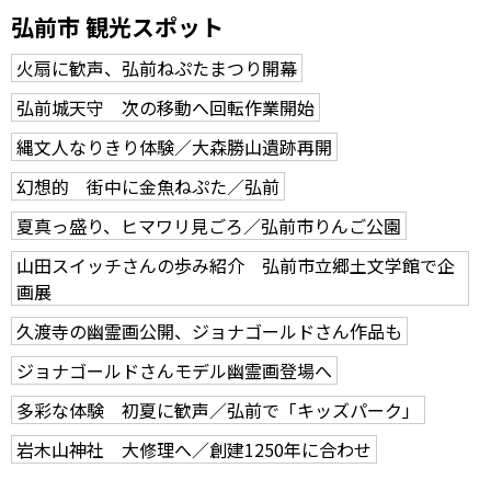
弘前市 観光スポット
火扇に歓声、弘前ねぷたまつり開幕
弘前城天守 次の移動へ回転作業開始
縄文人なりきり体験／大森勝山遺跡再開
幻想的 街中に金魚ねぷた／弘前
夏真っ盛り、ヒマワリ見ごろ／弘前市りんご公園
山田スイッチさんの歩み紹介 弘前市立郷土文学館で企
画展
久渡寺の幽霊画公開、ジョナゴールドさん作品も
ジョナゴールドさんモデル幽霊画登場へ
多彩な体験 初夏に歓声／弘前で「キッズパーク」
岩木山神社 大修理へ／創建1250年に合わせ