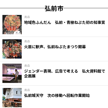
弘前市
青森
地域色ふんだん 弘前・青柳ねぷた初の知事賞
青森
火扇に歓声、弘前ねぷたまつり開幕
青森
ジェンダー表現、広告で考える 弘大資料館で
企画展
青森
弘前城天守 次の移動へ回転作業開始