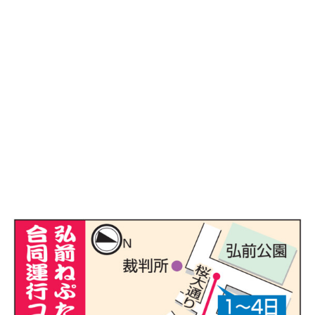
味わう一覧
麺類
ご当地グルメ
酒
スイーツ
癒す一覧
温泉
自然
宿泊
青森県
岩手県
秋田県