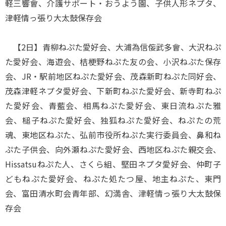
軽三響會、介護サポート・おうよう園、子供人形ネプタ、
津軽情っ張り大太鼓保存会
【2日】青柳ねぷた愛好会、大浦為信侫武多會、大沢ねぷ
た愛好会、海遊会、桔梗野ねぷた友の会、小沢ねぷた保存
会、JR・駅前地区ねぷた愛好会、茂森新町ねぷた同好会、
茂森津軽ネプタ愛好会、下新町ねぷた愛好会、新寺町ねぷ
た愛好会、青藍会、相馬ねぷた愛好会、東日流ねぷた雅
会、槌子ねぷた愛好会、独狐ねぷた愛好会、ねぷたの荒
魂、東地区ねぷた、弘前市役所ねぷた実行委員会、鼻和ね
ぷた子供会、向外瀬ねぷた愛好会、西地区ねぷた親交会、
Hissatsuねぷた人、さくら組、堅田ネプタ愛好会、仲町子
どもねぷた愛好会、ねぷた処たつ屋、地主ねぷた、東門
会、富田清水町会青年部、幻満舎、津軽情っ張り大太鼓保
存会