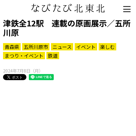
津鉄全12駅 連載の原画展示／五所
川原
青森県
五所川原市
ニュース
イベント
楽しむ
まつり・イベント
鉄道
2024年7月8日（月）
知る一覧
世界遺産
文化・歴史
パワースポット
ミステリー
観る一覧
桜
花
紅葉
楽しむ一覧
まつり・イベント
聖地
おみやげ・特産
道の駅・産直
鉄道
アウトドア・レジャー