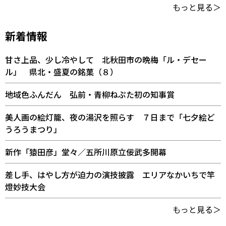
もっと見る＞
新着情報
甘さ上品、少し冷やして 北秋田市の晩梅「ル・デセー
ル」 県北・盛夏の銘菓（８）
地域色ふんだん 弘前・青柳ねぷた初の知事賞
美人画の絵灯籠、夜の湯沢を照らす ７日まで「七夕絵ど
うろうまつり」
新作「猿田彦」堂々／五所川原立佞武多開幕
差し手、はやし方が迫力の演技披露 エリアなかいちで竿
燈妙技大会
もっと見る＞