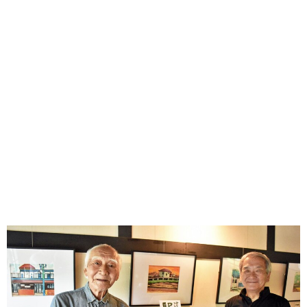
味わう一覧
麺類
ご当地グルメ
酒
スイーツ
癒す一覧
温泉
自然
宿泊
青森県
岩手県
秋田県