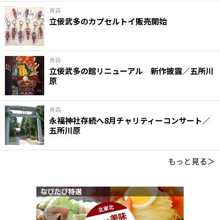
青森
立佞武多のカプセルトイ販売開始
青森
立佞武多の館リニューアル 新作披露／五所川
原
青森
永福神社存続へ8月チャリティーコンサート／
五所川原
もっと見る＞