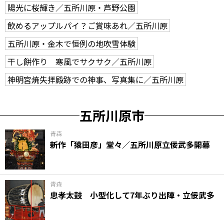
陽光に桜輝き／五所川原・芦野公園
飲めるアップルパイ？ご賞味あれ／五所川原
五所川原・金木で恒例の地吹雪体験
干し餅作り 寒風でサクサク／五所川原
神明宮焼失拝殿跡での神事、写真集に／五所川原
五所川原市
青森
新作「猿田彦」堂々／五所川原立佞武多開幕
青森
忠孝太鼓 小型化して7年ぶり出陣・立佞武多