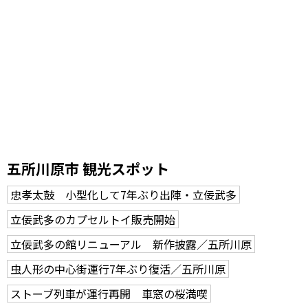
五所川原市 観光スポット
忠孝太鼓 小型化して7年ぶり出陣・立佞武多
立佞武多のカプセルトイ販売開始
立佞武多の館リニューアル 新作披露／五所川原
虫人形の中心街運行7年ぶり復活／五所川原
ストーブ列車が運行再開 車窓の桜満喫