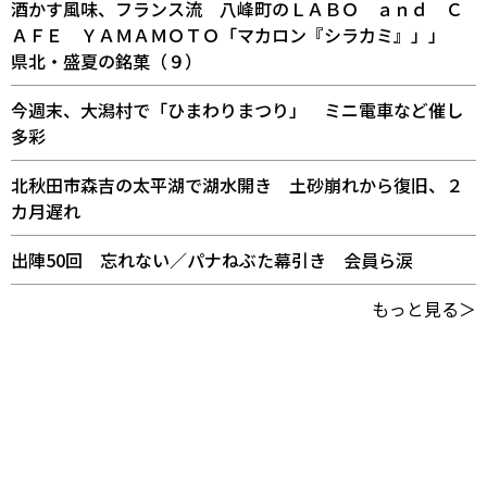
酒かす風味、フランス流 八峰町のＬＡＢＯ ａｎｄ Ｃ
ＡＦＥ ＹＡＭＡＭＯＴＯ「マカロン『シラカミ』」」
県北・盛夏の銘菓（９）
今週末、大潟村で「ひまわりまつり」 ミニ電車など催し
多彩
北秋田市森吉の太平湖で湖水開き 土砂崩れから復旧、２
カ月遅れ
出陣50回 忘れない／パナねぶた幕引き 会員ら涙
もっと見る＞