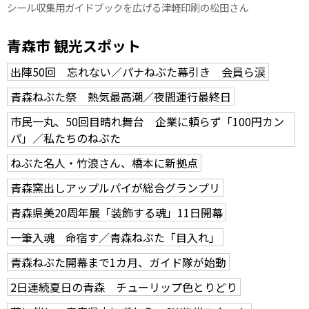
シール収集用ガイドブックを広げる津軽印刷の松田さん
青森市 観光スポット
出陣50回 忘れない／パナねぶた幕引き 会員ら涙
青森ねぶた祭 熱気最高潮／夜間運行最終日
市民一丸、50回目晴れ舞台 企業に頼らず「100円カン
パ」／私たちのねぶた
ねぶた名人・竹浪さん、橋本に新拠点
青森窯出しアップルパイが総合グランプリ
青森県美20周年展「装飾する魂」11日開幕
一筆入魂 命宿す／青森ねぶた「目入れ」
青森ねぶた開幕まで1カ月、ガイド隊が始動
2日連続夏日の青森 チューリップ色とりどり