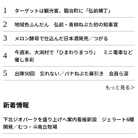
ターゲットは観光客、鍛冶町に「弘前横丁」
地域色ふんだん 弘前・青柳ねぷた初の知事賞
メロン酵母で仕込んだ日本酒発売／つがる
今週末、大潟村で「ひまわりまつり」 ミニ電車など
催し多彩
出陣50回 忘れない／パナねぶた幕引き 会員ら涙
もっと見る＞
新着情報
下北ジオパークを盛り上げへ案内看板新設 ジェラート6種
開発／むつ・斗南丘牧場