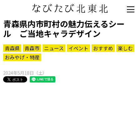
青森県内市町村の魅力伝えるシー
ル ご当地キャラデザイン
青森県
青森市
ニュース
イベント
おすすめ
楽しむ
おみやげ・特産
2024年5月18日（土）
知る一覧
世界遺産
文化・歴史
パワースポット
ミステリー
観る一覧
桜
花
紅葉
楽しむ一覧
まつり・イベント
聖地
おみやげ・特産
道の駅・産直
鉄道
アウトドア・レジャー