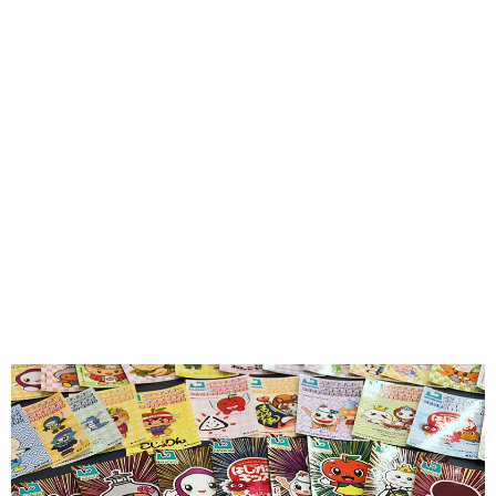
味わう一覧
麺類
ご当地グルメ
酒
スイーツ
癒す一覧
温泉
自然
宿泊
青森県
岩手県
秋田県