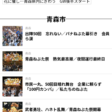
花に催し…青森県内にぎわう GW後半スタート
青森市
青森
出陣50回 忘れない／パナねぶた幕引き 会員
ら涙
青森
青森ねぶた祭 熱気最高潮／夜間運行最終日
青森
市民一丸、50回目晴れ舞台 企業に頼らず
「100円カンパ」／私たちのねぶた
青森
武者勇壮、ハネト乱舞／青森ねぶた祭開幕