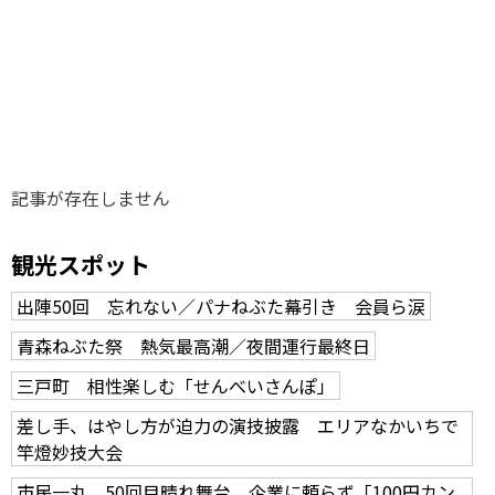
味わう一覧
麺類
ご当地グルメ
酒
スイーツ
癒す一覧
温泉
自然
宿泊
青森県
岩手県
秋田県
記事が存在しません
観光スポット
出陣50回 忘れない／パナねぶた幕引き 会員ら涙
青森ねぶた祭 熱気最高潮／夜間運行最終日
三戸町 相性楽しむ「せんべいさんぽ」
差し手、はやし方が迫力の演技披露 エリアなかいちで
竿燈妙技大会
市民一丸、50回目晴れ舞台 企業に頼らず「100円カン