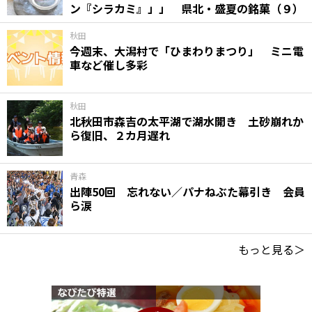
ン『シラカミ』」」 県北・盛夏の銘菓（９）
秋田
今週末、大潟村で「ひまわりまつり」 ミニ電
車など催し多彩
秋田
北秋田市森吉の太平湖で湖水開き 土砂崩れか
ら復旧、２カ月遅れ
青森
出陣50回 忘れない／パナねぶた幕引き 会員
ら涙
もっと見る＞