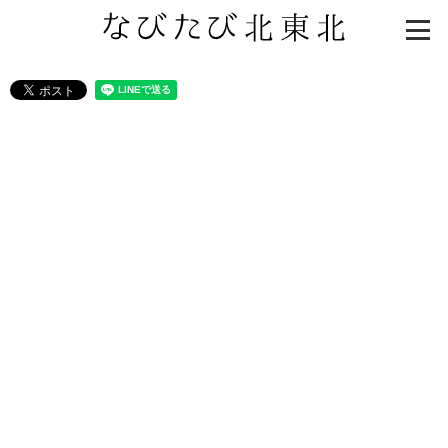
知る一覧
世界遺産
文化・歴史
パワースポット
ミステリー
観る一覧
桜
花
紅葉
楽しむ一覧
まつり・イベント
聖地
おみやげ・特産
道の駅・産直
鉄道
アウトドア・レジャー