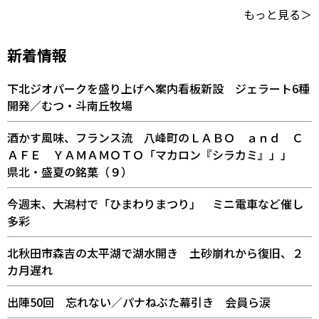
もっと見る＞
新着情報
下北ジオパークを盛り上げへ案内看板新設 ジェラート6種
開発／むつ・斗南丘牧場
酒かす風味、フランス流 八峰町のＬＡＢＯ ａｎｄ Ｃ
ＡＦＥ ＹＡＭＡＭＯＴＯ「マカロン『シラカミ』」」
県北・盛夏の銘菓（９）
今週末、大潟村で「ひまわりまつり」 ミニ電車など催し
多彩
北秋田市森吉の太平湖で湖水開き 土砂崩れから復旧、２
カ月遅れ
出陣50回 忘れない／パナねぶた幕引き 会員ら涙