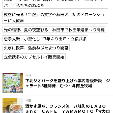
パ」／私たちのねぶた
夜空に光る「竿燈」の文字や秋田犬、初のドローンショ
ーに大歓声
光の稲穂、夏の夜空彩る 秋田市で秋田竿燈まつり開幕
忠孝太鼓 小型化して7年ぶり出陣・立佞武多
火扇に歓声、弘前ねぷたまつり開幕
立佞武多のカプセルトイ販売開始
青森
下北ジオパークを盛り上げへ案内看板新設 ジ
ェラート6種開発／むつ・斗南丘牧場
秋田
酒かす風味、フランス流 八峰町のＬＡＢＯ
ａｎｄ ＣＡＦＥ ＹＡＭＡＭＯＴＯ「マカロ