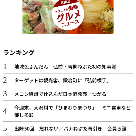
ランキング
地域色ふんだん 弘前・青柳ねぷた初の知事賞
ターゲットは観光客、鍛冶町に「弘前横丁」
メロン酵母で仕込んだ日本酒発売／つがる
今週末、大潟村で「ひまわりまつり」 ミニ電車など
催し多彩
出陣50回 忘れない／パナねぶた幕引き 会員ら涙