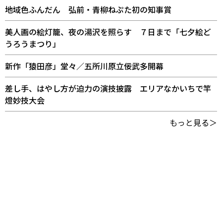
地域色ふんだん 弘前・青柳ねぷた初の知事賞
美人画の絵灯籠、夜の湯沢を照らす ７日まで「七夕絵ど
うろうまつり」
新作「猿田彦」堂々／五所川原立佞武多開幕
差し手、はやし方が迫力の演技披露 エリアなかいちで竿
燈妙技大会
もっと見る＞