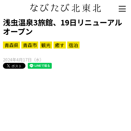
浅虫温泉3旅館、19日リニューアル
オープン
青森県
青森市
観光
癒す
宿泊
2024年4月17日（水）
知る一覧
世界遺産
文化・歴史
パワースポット
ミステリー
観る一覧
桜
花
紅葉
楽しむ一覧
まつり・イベント
聖地
おみやげ・特産
道の駅・産直
鉄道
アウトドア・レジャー