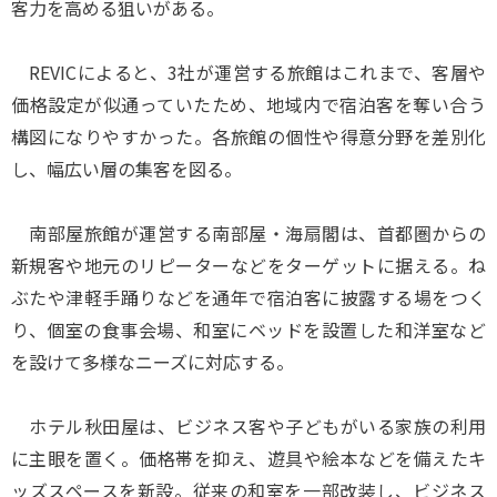
客力を高める狙いがある。
REVICによると、3社が運営する旅館はこれまで、客層や
価格設定が似通っていたため、地域内で宿泊客を奪い合う
構図になりやすかった。各旅館の個性や得意分野を差別化
し、幅広い層の集客を図る。
南部屋旅館が運営する南部屋・海扇閣は、首都圏からの
新規客や地元のリピーターなどをターゲットに据える。ね
ぶたや津軽手踊りなどを通年で宿泊客に披露する場をつく
り、個室の食事会場、和室にベッドを設置した和洋室など
を設けて多様なニーズに対応する。
ホテル秋田屋は、ビジネス客や子どもがいる家族の利用
に主眼を置く。価格帯を抑え、遊具や絵本などを備えたキ
ッズスペースを新設。従来の和室を一部改装し、ビジネス