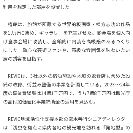
利用を想定した部屋を設置した。
椿館は、旅館が所蔵する世界的板画家・棟方志功の作品
を1カ所に集め、ギャラリーを充実させた。宴会場を個人向
け食事会場に改装し、全館的に内装を高級感のあるつくり
にした。熱心な芸術ファンや、高級な雰囲気を味わいたい
層の誘客を目指す。
REVICは、3社以外の宿泊施設や地域の飲食店も含めた設
備の改修、街並み整備の事業を計画している。2023～24年
度の事業費総額は14億1千万円で、うち7億8千万円は観光庁
の高付加価値化事業補助金の活用を見込む。
REVIC地域活性化支援本部の鈴木善行シニアディレクター
は「浅虫を拠点に県内各地の観光地を訪れる『発地型』の