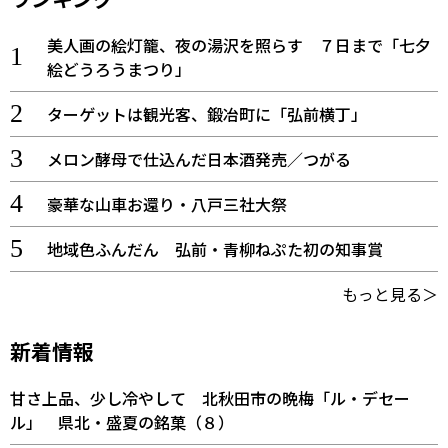
美人画の絵灯籠、夜の湯沢を照らす ７日まで「七夕
絵どうろうまつり」
ターゲットは観光客、鍛冶町に「弘前横丁」
メロン酵母で仕込んだ日本酒発売／つがる
豪華な山車お還り・八戸三社大祭
地域色ふんだん 弘前・青柳ねぷた初の知事賞
もっと見る＞
新着情報
甘さ上品、少し冷やして 北秋田市の晩梅「ル・デセー
ル」 県北・盛夏の銘菓（８）