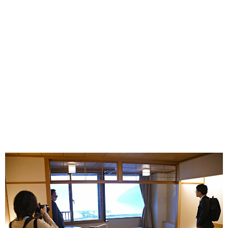
味わう一覧
麺類
ご当地グルメ
酒
スイーツ
癒す一覧
温泉
自然
宿泊
青森県
岩手県
秋田県