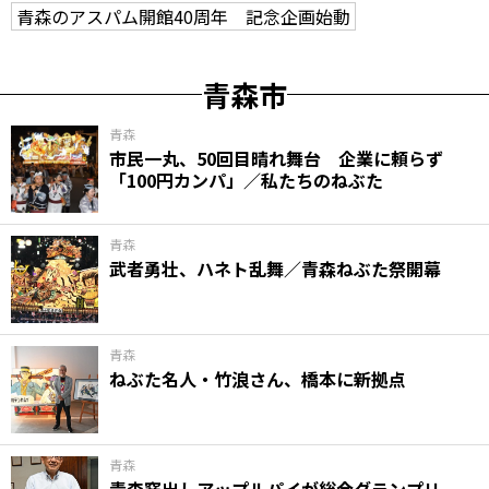
青森のアスパム開館40周年 記念企画始動
青森市
青森
市民一丸、50回目晴れ舞台 企業に頼らず
「100円カンパ」／私たちのねぶた
青森
武者勇壮、ハネト乱舞／青森ねぶた祭開幕
青森
ねぶた名人・竹浪さん、橋本に新拠点
青森