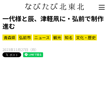
一代様と辰、津軽凧に・弘前で制作
進む
青森県
弘前市
ニュース
観光
知る
文化・歴史
2023年11月27日（月）
知る一覧
世界遺産
文化・歴史
パワースポット
ミステリー
観る一覧
桜
花
紅葉
楽しむ一覧
まつり・イベント
聖地
おみやげ・特産
道の駅・産直
鉄道
アウトドア・レジャー