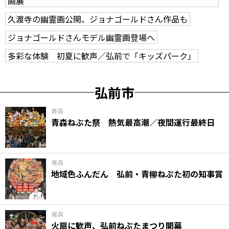
画展
久渡寺の幽霊画公開、ジョナゴールドさん作品も
ジョナゴールドさんモデル幽霊画登場へ
多彩な体験 初夏に歓声／弘前で「キッズパーク」
弘前市
青森
青森ねぶた祭 熱気最高潮／夜間運行最終日
青森
地域色ふんだん 弘前・青柳ねぷた初の知事賞
青森
火扇に歓声、弘前ねぷたまつり開幕