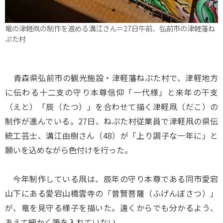
竜の津軽凧の制作を進める溝江さん＝27日午前、弘前市の津軽藩ね
ぷた村
青森県弘前市の観光施設・津軽藩ねぷた村で、津軽地方
に伝わる十二支の守り本尊信仰「一代様」と来年の干支
（えと）「辰（たつ）」を合わせて描く津軽凧（だこ）の
制作が進んでいる。27日、ねぷた村従業員で津軽凧の県伝
統工芸士、溝江由樹さん（48）が「上り調子な一年に」と
願いを込めながら色付けを行った。
今年制作している凧は、辰年の守り本尊である同市愛宕
山下にある愛宕山橋雲寺の「普賢菩薩（ふげんぼさつ）」
が、竜を見守る様子を描いた。遠くからでも分かるよう、
あえて細かく筆を入れていない。