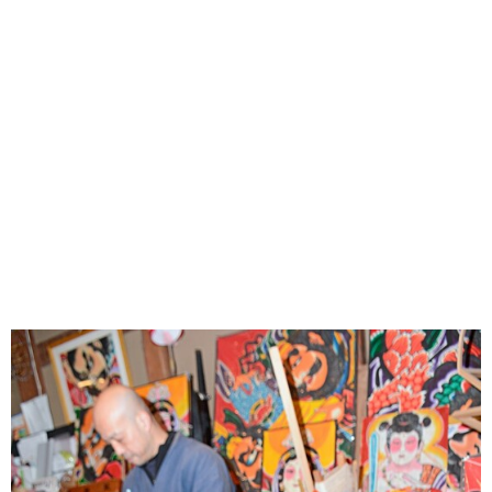
味わう一覧
麺類
ご当地グルメ
酒
スイーツ
癒す一覧
温泉
自然
宿泊
青森県
岩手県
秋田県