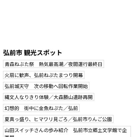
弘前市 観光スポット
青森ねぶた祭 熱気最高潮／夜間運行最終日
火扇に歓声、弘前ねぷたまつり開幕
弘前城天守 次の移動へ回転作業開始
縄文人なりきり体験／大森勝山遺跡再開
幻想的 街中に金魚ねぷた／弘前
夏真っ盛り、ヒマワリ見ごろ／弘前市りんご公園
山田スイッチさんの歩み紹介 弘前市立郷土文学館で企