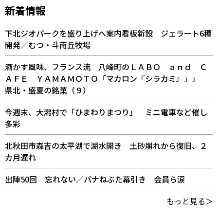
新着情報
下北ジオパークを盛り上げへ案内看板新設 ジェラート6種
開発／むつ・斗南丘牧場
酒かす風味、フランス流 八峰町のＬＡＢＯ ａｎｄ Ｃ
ＡＦＥ ＹＡＭＡＭＯＴＯ「マカロン『シラカミ』」」
県北・盛夏の銘菓（９）
今週末、大潟村で「ひまわりまつり」 ミニ電車など催し
多彩
北秋田市森吉の太平湖で湖水開き 土砂崩れから復旧、２
カ月遅れ
出陣50回 忘れない／パナねぶた幕引き 会員ら涙
もっと見る＞