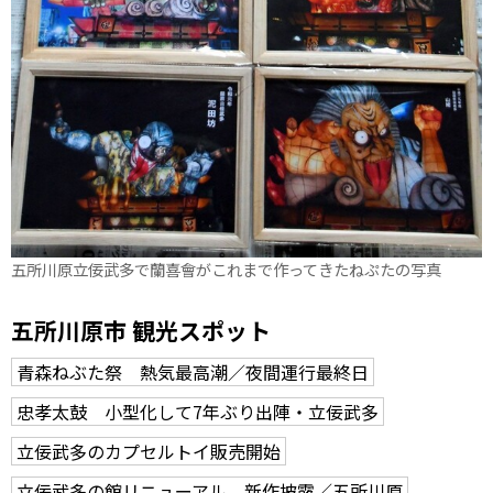
五所川原立佞武多で蘭喜會がこれまで作ってきたねぷたの写真
五所川原市 観光スポット
青森ねぶた祭 熱気最高潮／夜間運行最終日
忠孝太鼓 小型化して7年ぶり出陣・立佞武多
立佞武多のカプセルトイ販売開始
立佞武多の館リニューアル 新作披露／五所川原