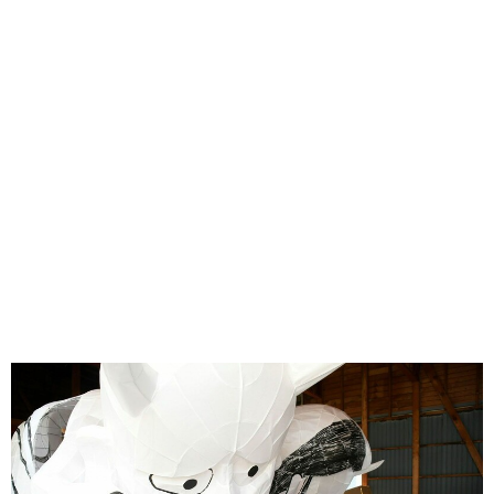
味わう一覧
麺類
ご当地グルメ
酒
スイーツ
癒す一覧
温泉
自然
宿泊
青森県
岩手県
秋田県