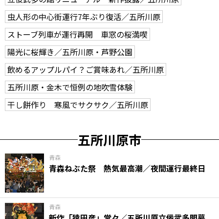
虫人形の中心街運行7年ぶり復活／五所川原
ストーブ列車が運行再開 車窓の桜満喫
陽光に桜輝き／五所川原・芦野公園
飲めるアップルパイ？ご賞味あれ／五所川原
五所川原・金木で恒例の地吹雪体験
干し餅作り 寒風でサクサク／五所川原
五所川原市
青森
青森ねぶた祭 熱気最高潮／夜間運行最終日
青森
新作「猿田彦」堂々／五所川原立佞武多開幕