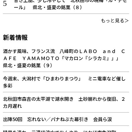
甘さ上品、少し冷やして 北秋田市の晩梅「ル・デセ
ール」 県北・盛夏の銘菓（８）
もっと見る＞
新着情報
酒かす風味、フランス流 八峰町のＬＡＢＯ ａｎｄ Ｃ
ＡＦＥ ＹＡＭＡＭＯＴＯ「マカロン『シラカミ』」」
県北・盛夏の銘菓（９）
今週末、大潟村で「ひまわりまつり」 ミニ電車など催し
多彩
北秋田市森吉の太平湖で湖水開き 土砂崩れから復旧、２
カ月遅れ
出陣50回 忘れない／パナねぶた幕引き 会員ら涙