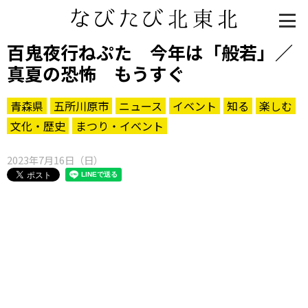
百鬼夜行ねぷた 今年は「般若」／
真夏の恐怖 もうすぐ
青森県
五所川原市
ニュース
イベント
知る
楽しむ
文化・歴史
まつり・イベント
2023年7月16日（日）
知る一覧
世界遺産
文化・歴史
パワースポット
ミステリー
観る一覧
桜
花
紅葉
楽しむ一覧
まつり・イベント
聖地
おみやげ・特産
道の駅・産直
鉄道
アウトドア・レジャー