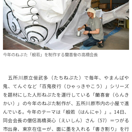
今年のねぷた「般若」を制作する蘭喜會の高橋会長
五所川原立佞武多（たちねぷた）で毎年、やまんばや
鬼、てんぐなど「百鬼夜行（ひゃっきやこう）」シリーズ
を題材にした人形ねぷたを運行している「蘭喜會（らんき
かい）」の今年のねぷた制作が、五所川原市内の小屋で進
んでいる。今年のテーマは「般若（はんにゃ）」。14日、
同会会長の僧侶高橋英心（えいしん）さん（57）＝つがる
市出身、東京在住＝が、面に墨を入れる「書き割り」を行