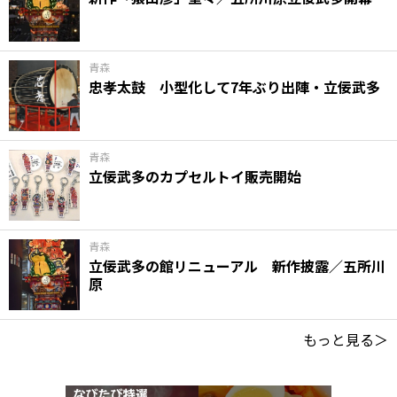
青森
忠孝太鼓 小型化して7年ぶり出陣・立佞武多
青森
立佞武多のカプセルトイ販売開始
青森
立佞武多の館リニューアル 新作披露／五所川
原
もっと見る＞