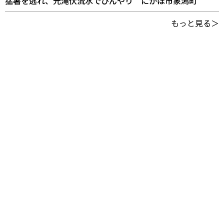
猛暑を逃れ、元滝伏流水でひんやり にかほ市象潟町
もっと見る＞