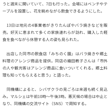
うと週末に開いていて、7日も行った。会場にはベンチやテ
ーブルを設置し、花を眺めながら飲食できるようにした。
13日は地元の4事業者がきりたんぽやバラ焼きなどを販
売。好天に恵まれて多くの家族連れらが訪れ、購入した軽
食を食べながら休憩する人の姿も見られた。
出店した同市の飲食店「みちのく園」はバラ焼きや郷土
料理のアレンジ商品を提供。同店の織田教子さんは「市外
の人や観光客はアレンジ商品に食いついてくれる。郷土料
理も知ってもらえると思う」と語った。
同機構によると、シバザクラの見ごろは来週も続く見込
み。マルシェは午前10時～午後3時。悪天候の場合は中止と
なり、同機構の交流サイト（SNS）で周知する。