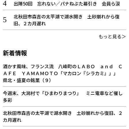
出陣50回 忘れない／パナねぶた幕引き 会員ら涙
北秋田市森吉の太平湖で湖水開き 土砂崩れから復
旧、２カ月遅れ
もっと見る＞
新着情報
酒かす風味、フランス流 八峰町のＬＡＢＯ ａｎｄ Ｃ
ＡＦＥ ＹＡＭＡＭＯＴＯ「マカロン『シラカミ』」」
県北・盛夏の銘菓（９）
今週末、大潟村で「ひまわりまつり」 ミニ電車など催し
多彩
北秋田市森吉の太平湖で湖水開き 土砂崩れから復旧、２
カ月遅れ