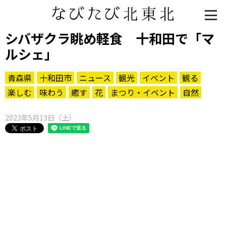
シバザクラ眺め軽食 十和田で「マ
ルシェ」
青森県
十和田市
ニュース
観光
イベント
観る
楽しむ
味わう
癒す
花
まつり・イベント
自然
2023年5月13日（土）
知る一覧
世界遺産
文化・歴史
パワースポット
ミステリー
観る一覧
桜
花
紅葉
楽しむ一覧
まつり・イベント
聖地
おみやげ・特産
道の駅・産直
鉄道
アウトドア・レジャー