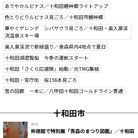
あでやかルピナス／十和田鯉艸郷ライトアップ
色とりどりルピナス見ごろ／十和田市鯉艸郷
華やぐゲレンデ シバザクラ見ごろ／十和田・奥入瀬渓
流温泉スキー場
奥入瀬渓流で新緑盛り／青森県内4地点で夏日
十和田湖遊覧船 今季の運航スタート
十和田「さくら応援隊」始動／元TMG集結
十和田・官庁街 桜156本見ごろ
雪の回廊 一本に／八甲田十和田ゴールドライン貫通
十和田市
青森
称徳館で特別展「青森のまつり図鑑」／十和田