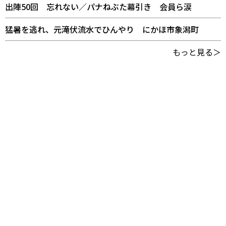
出陣50回 忘れない／パナねぶた幕引き 会員ら涙
猛暑を逃れ、元滝伏流水でひんやり にかほ市象潟町
もっと見る＞