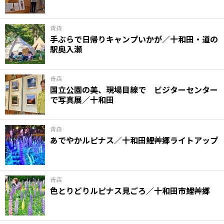
青森
手ぶらで日帰りキャンプいかが／十和田・道の
駅奥入瀬
青森
国立公園の美、現場目線で ビジターセンター
で写真展／十和田
青森
あでやかルピナス／十和田鯉艸郷ライトアップ
青森
色とりどりルピナス見ごろ／十和田市鯉艸郷