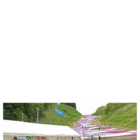
味わう一覧
麺類
ご当地グルメ
酒
スイーツ
癒す一覧
温泉
自然
宿泊
青森県
岩手県
秋田県