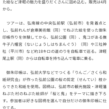
た絵など津軽の魅力を盛りだくさんに詰め込む。販売は4月
から。
ツアーは、弘南線の中央弘前駅（弘前市）を発着点と
し、弘前れんが倉庫美術館（同）でねぷた絵を使った御朱
印帳作りを体験してから、弘前公園（同）、鬼コがある撫
牛子八幡宮（ないじょうしはちまんぐう）（同）や三社神
社（平川市）など約18キロの道のりを自転車で巡る。津軽
尾上駅（同）からは自転車を持ち込んで電車に乗る。
御朱印帳は、弘前大学などでつくる「りんご／さくら和
紙研究会」が作った弘前公園の桜の剪定（せんてい）枝か
らできた和紙を使用。図柄は、弘前市の観光施設・津軽藩
ねぷた村のねぷた絵師が「桜と鬼」をテーマに描き下ろ
す。参加者は好きな図柄を選んで自分だけの御朱印帳に仕
立てる。