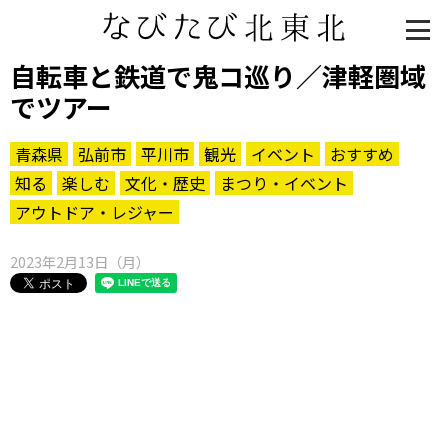
自転車と鉄道で鬼コ巡り／津軽圏域
でツアー
青森県
弘前市
平川市
観光
イベント
おすすめ
知る
楽しむ
文化・歴史
まつり・イベント
アウトドア・レジャー
2023年2月13日（月）
知る一覧
世界遺産
文化・歴史
パワースポット
ミステリー
観る一覧
桜
花
紅葉
楽しむ一覧
まつり・イベント
聖地
おみやげ・特産
道の駅・産直
鉄道
アウトドア・レジャー