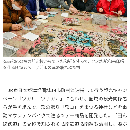
弘前公園の桜の剪定枝からできた和紙を使って、ねぷた絵御朱印帳
を作る関係者ら＝弘前市の津軽藩ねぷた村
JR東日本が津軽圏域14市町村と連携して行う観光キャン
ペーン「ツガル ツナガル」に合わせ、圏域の観光関係者
らが手を組んで、鬼の飾り「鬼コ」をまつる神社などを電
動マウンテンバイクで巡るツアー商品を開発した。「田ん
ぼ鉄道」の愛称で知られる弘南鉄道弘南線も活用し、ねぷ