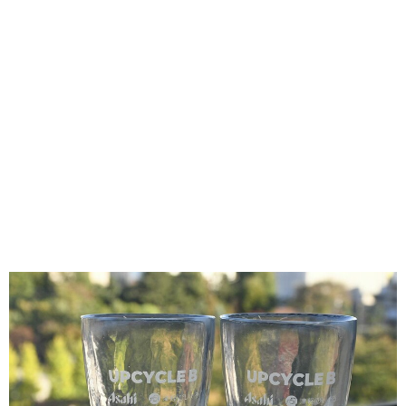
味わう一覧
麺類
ご当地グルメ
酒
スイーツ
癒す一覧
温泉
自然
宿泊
青森県
岩手県
秋田県