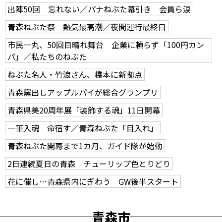
出陣50回 忘れない／パナねぶた幕引き 会員ら涙
青森ねぶた祭 熱気最高潮／夜間運行最終日
市民一丸、50回目晴れ舞台 企業に頼らず「100円カン
パ」／私たちのねぶた
ねぶた名人・竹浪さん、橋本に新拠点
青森窯出しアップルパイが総合グランプリ
青森県美20周年展「装飾する魂」11日開幕
一筆入魂 命宿す／青森ねぶた「目入れ」
青森ねぶた開幕まで1カ月、ガイド隊が始動
2日連続夏日の青森 チューリップ色とりどり
花に催し…青森県内にぎわう GW後半スタート
青森市