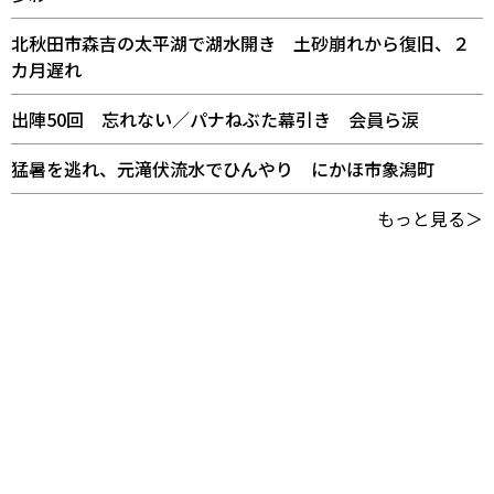
北秋田市森吉の太平湖で湖水開き 土砂崩れから復旧、２
カ月遅れ
出陣50回 忘れない／パナねぶた幕引き 会員ら涙
猛暑を逃れ、元滝伏流水でひんやり にかほ市象潟町
もっと見る＞