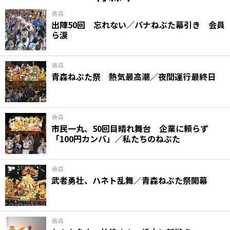
青森
出陣50回 忘れない／パナねぶた幕引き 会員
ら涙
青森
青森ねぶた祭 熱気最高潮／夜間運行最終日
青森
市民一丸、50回目晴れ舞台 企業に頼らず
「100円カンパ」／私たちのねぶた
青森
武者勇壮、ハネト乱舞／青森ねぶた祭開幕
青森