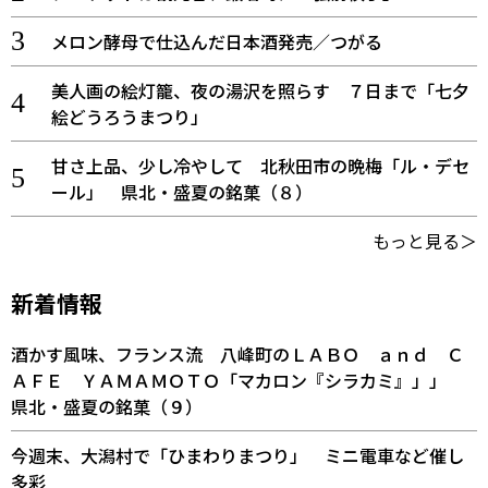
メロン酵母で仕込んだ日本酒発売／つがる
美人画の絵灯籠、夜の湯沢を照らす ７日まで「七夕
絵どうろうまつり」
甘さ上品、少し冷やして 北秋田市の晩梅「ル・デセ
ール」 県北・盛夏の銘菓（８）
もっと見る＞
新着情報
酒かす風味、フランス流 八峰町のＬＡＢＯ ａｎｄ Ｃ
ＡＦＥ ＹＡＭＡＭＯＴＯ「マカロン『シラカミ』」」
県北・盛夏の銘菓（９）
今週末、大潟村で「ひまわりまつり」 ミニ電車など催し
多彩