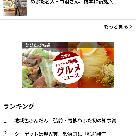
ねぶた名人・竹浪さん、橋本に新拠点
もっと見る＞
ランキング
地域色ふんだん 弘前・青柳ねぷた初の知事賞
ターゲットは観光客、鍛冶町に「弘前横丁」