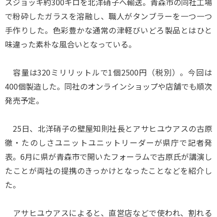
スジョッキ約300キロを北洋硝子へ輸送。青森市の同社工場
で粉砕したガラスを溶融し、職人がタンブラーを一つ一つ
手作りした。色彩豊かな通常の津軽びいどろ製品とはひと
味違った素朴な風合いとなっている。
容量は320ミリリットルで1個2500円（税別）。今回は
400個製造した。同社のオンラインショップや店舗でも順次
発売予定。
25日、北洋硝子の壁屋知則社長とアサヒユウアスの古原
徹・たのしさユニットユニットリーダーが県庁で記者発
表。6月に県が青森市で開いたフォーラムで古原氏が講演し
たことが両社の提携のきっかけとなったことなどを紹介し
た。
アサヒユウアスによると、直営店などで使われ、割れる