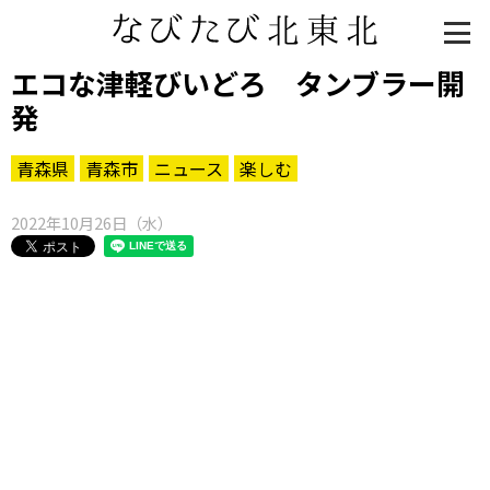
エコな津軽びいどろ タンブラー開
発
青森県
青森市
ニュース
楽しむ
2022年10月26日（水）
知る一覧
世界遺産
文化・歴史
パワースポット
ミステリー
観る一覧
桜
花
紅葉
楽しむ一覧
まつり・イベント
聖地
おみやげ・特産
道の駅・産直
鉄道
アウトドア・レジャー