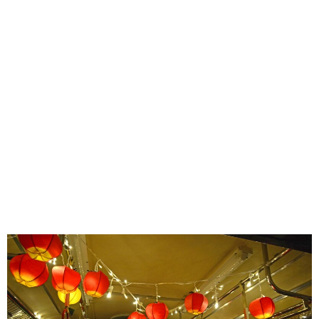
味わう一覧
麺類
ご当地グルメ
酒
スイーツ
癒す一覧
温泉
自然
宿泊
青森県
岩手県
秋田県