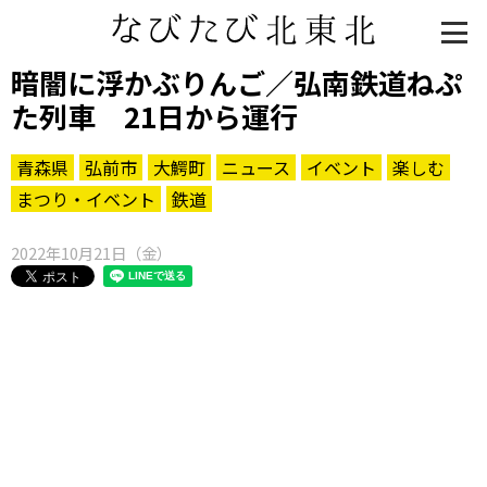
暗闇に浮かぶりんご／弘南鉄道ねぷ
た列車 21日から運行
青森県
弘前市
大鰐町
ニュース
イベント
楽しむ
まつり・イベント
鉄道
2022年10月21日（金）
知る一覧
世界遺産
文化・歴史
パワースポット
ミステリー
観る一覧
桜
花
紅葉
楽しむ一覧
まつり・イベント
聖地
おみやげ・特産
道の駅・産直
鉄道
アウトドア・レジャー