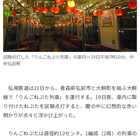
試験点灯した「りんごねぷた列車」の車内＝19日午後7時10分、中
央弘前駅
弘南鉄道は21日から、青森県弘前市と大鰐町を結ぶ大鰐
線で「りんごねぷた列車」を運行する。19日夜、車内に取
り付けたねぷたを試験点灯すると、闇の中に幻想的な赤い
明かりが点々と浮かび上がった。
りんごねぷたは直径約12センチ。1編成（2両）の列車の