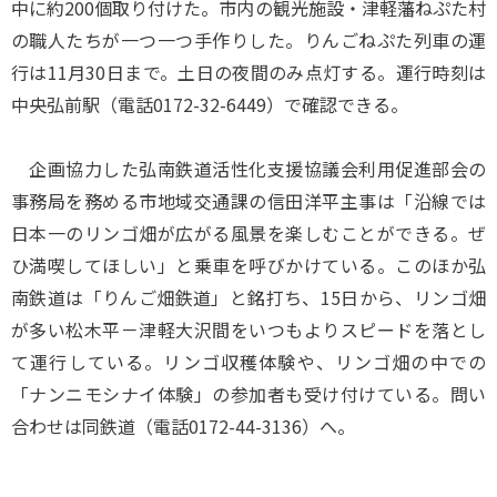
中に約200個取り付けた。市内の観光施設・津軽藩ねぷた村
の職人たちが一つ一つ手作りした。りんごねぷた列車の運
行は11月30日まで。土日の夜間のみ点灯する。運行時刻は
中央弘前駅（電話0172-32-6449）で確認できる。
企画協力した弘南鉄道活性化支援協議会利用促進部会の
事務局を務める市地域交通課の信田洋平主事は「沿線では
日本一のリンゴ畑が広がる風景を楽しむことができる。ぜ
ひ満喫してほしい」と乗車を呼びかけている。このほか弘
南鉄道は「りんご畑鉄道」と銘打ち、15日から、リンゴ畑
が多い松木平－津軽大沢間をいつもよりスピードを落とし
て運行している。リンゴ収穫体験や、リンゴ畑の中での
「ナンニモシナイ体験」の参加者も受け付けている。問い
合わせは同鉄道（電話0172-44-3136）へ。