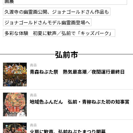
画展
久渡寺の幽霊画公開、ジョナゴールドさん作品も
ジョナゴールドさんモデル幽霊画登場へ
多彩な体験 初夏に歓声／弘前で「キッズパーク」
弘前市
青森
青森ねぶた祭 熱気最高潮／夜間運行最終日
青森
地域色ふんだん 弘前・青柳ねぷた初の知事賞
青森
火扇に歓声、弘前ねぷたまつり開幕