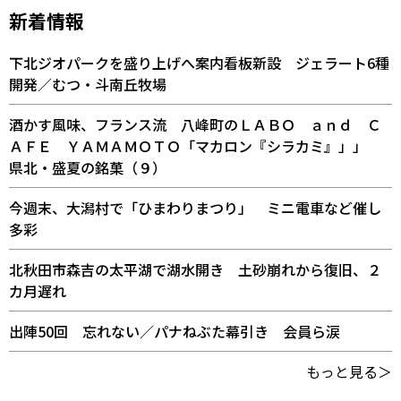
新着情報
下北ジオパークを盛り上げへ案内看板新設 ジェラート6種
開発／むつ・斗南丘牧場
酒かす風味、フランス流 八峰町のＬＡＢＯ ａｎｄ Ｃ
ＡＦＥ ＹＡＭＡＭＯＴＯ「マカロン『シラカミ』」」
県北・盛夏の銘菓（９）
今週末、大潟村で「ひまわりまつり」 ミニ電車など催し
多彩
北秋田市森吉の太平湖で湖水開き 土砂崩れから復旧、２
カ月遅れ
出陣50回 忘れない／パナねぶた幕引き 会員ら涙
もっと見る＞