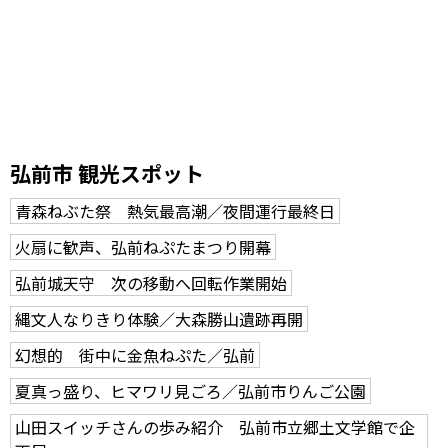
弘前市 観光スポット
青森ねぶた祭 熱気最高潮／夜間運行最終日
火扇に歓声、弘前ねぷたまつり開幕
弘前城天守 次の移動へ回転作業開始
縄文人なりきり体験／大森勝山遺跡再開
幻想的 街中に金魚ねぷた／弘前
夏真っ盛り、ヒマワリ見ごろ／弘前市りんご公園
山田スイッチさんの歩み紹介 弘前市立郷土文学館で企