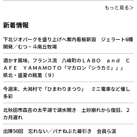
もっと見る＞
新着情報
下北ジオパークを盛り上げへ案内看板新設 ジェラート6種
開発／むつ・斗南丘牧場
酒かす風味、フランス流 八峰町のＬＡＢＯ ａｎｄ Ｃ
ＡＦＥ ＹＡＭＡＭＯＴＯ「マカロン『シラカミ』」」
県北・盛夏の銘菓（９）
今週末、大潟村で「ひまわりまつり」 ミニ電車など催し
多彩
北秋田市森吉の太平湖で湖水開き 土砂崩れから復旧、２
カ月遅れ
出陣50回 忘れない／パナねぶた幕引き 会員ら涙