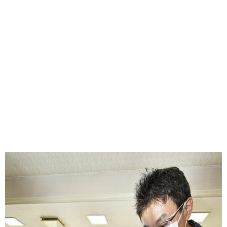
味わう一覧
麺類
ご当地グルメ
酒
スイーツ
癒す一覧
温泉
自然
宿泊
青森県
岩手県
秋田県