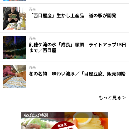
青森
「西目屋産」生かし土産品 道の駅が開発
青森
乳穂ケ滝の氷「成長」順調 ライトアップ15日
まで／西目屋
青森
冬の名物 味わい濃厚／「目屋豆腐」販売開始
もっと見る＞