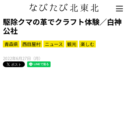
駆除クマの革でクラフト体験／白神
公社
青森県
西目屋村
ニュース
観光
楽しむ
2022年6月27日（月）
知る一覧
世界遺産
文化・歴史
パワースポット
ミステリー
観る一覧
桜
花
紅葉
楽しむ一覧
まつり・イベント
聖地
おみやげ・特産
道の駅・産直
鉄道
アウトドア・レジャー