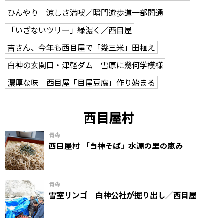
ひんやり 涼しさ満喫／暗門遊歩道一部開通
「いざないツリー」緑濃く／西目屋
吉さん、今年も西目屋で「幾三米」田植え
白神の玄関口・津軽ダム 雪原に幾何学模様
濃厚な味 西目屋「目屋豆腐」作り始まる
西目屋村
青森
西目屋村 「白神そば」水源の里の恵み
青森
雪室リンゴ 白神公社が掘り出し／西目屋