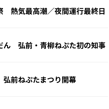
祭 熱気最高潮／夜間運行最終日
だん 弘前・青柳ねぷた初の知事
、弘前ねぷたまつり開幕