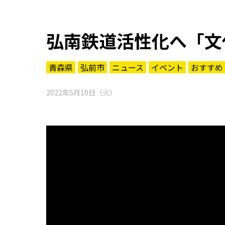
弘南鉄道活性化へ「文
青森県
弘前市
ニュース
イベント
おすすめ
2022年5月10日（火）
知る一覧
世界遺産
文化・歴史
パワースポット
ミステリー