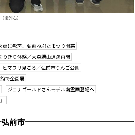
ん（後列右）
火扇に歓声、弘前ねぷたまつり開幕
なりきり体験／大森勝山遺跡再開
、ヒマワリ見ごろ／弘前市りんご公園
学館で企画展
も
ジョナゴールドさんモデル幽霊画登場へ
ク」
弘前市