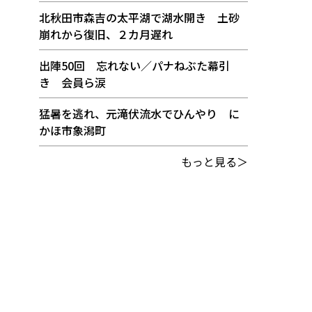
北秋田市森吉の太平湖で湖水開き 土砂
崩れから復旧、２カ月遅れ
出陣50回 忘れない／パナねぶた幕引
き 会員ら涙
猛暑を逃れ、元滝伏流水でひんやり に
かほ市象潟町
もっと見る＞