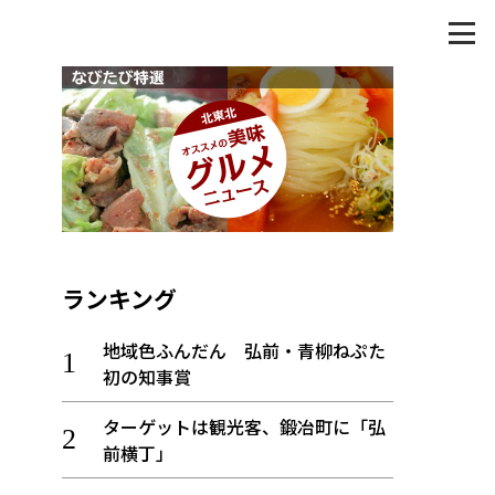
ランキング
地域色ふんだん 弘前・青柳ねぷた
初の知事賞
ターゲットは観光客、鍛冶町に「弘
前横丁」