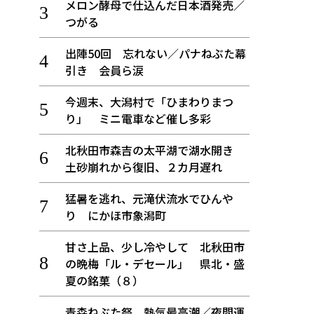
メロン酵母で仕込んだ日本酒発売／
つがる
出陣50回 忘れない／パナねぶた幕
引き 会員ら涙
今週末、大潟村で「ひまわりまつ
り」 ミニ電車など催し多彩
北秋田市森吉の太平湖で湖水開き
土砂崩れから復旧、２カ月遅れ
猛暑を逃れ、元滝伏流水でひんや
り にかほ市象潟町
甘さ上品、少し冷やして 北秋田市
の晩梅「ル・デセール」 県北・盛
夏の銘菓（８）
青森ねぶた祭 熱気最高潮／夜間運