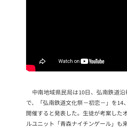
観る一覧
桜
花
紅葉
楽しむ一覧
まつり・イベント
聖地
おみやげ・特産
道の駅・産直
鉄道
アウトドア・レジャー
味わう一覧
麺類
ご当地グルメ
酒
スイーツ
癒す一覧
温泉
自然
宿泊
中南地域県民局は10日、弘南鉄道沿
青森県
岩手県
秋田県
で、「弘南鉄道文化祭－初恋－」を14
開催すると発表した。生徒が考案した
ルユニット「青森ナイチンゲール」も