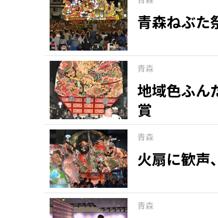
青森ねぶた
青森
地域色ふん
賞
青森
火扇に歓声
青森