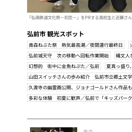
「弘南鉄道文化祭－初恋－」をPRする高校生と近藤さ
弘前市 観光スポット
青森ねぶた祭 熱気最高潮／夜間運行最終日
弘前城天守 次の移動へ回転作業開始
縄文人
幻想的 街中に金魚ねぷた／弘前
夏真っ盛り
山田スイッチさんの歩み紹介 弘前市立郷土文
久渡寺の幽霊画公開、ジョナゴールドさん作品
多彩な体験 初夏に歓声／弘前で「キッズパー
青森