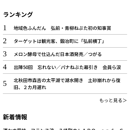
ランキング
地域色ふんだん 弘前・青柳ねぷた初の知事賞
ターゲットは観光客、鍛冶町に「弘前横丁」
メロン酵母で仕込んだ日本酒発売／つがる
出陣50回 忘れない／パナねぶた幕引き 会員ら涙
北秋田市森吉の太平湖で湖水開き 土砂崩れから復
旧、２カ月遅れ
もっと見る＞
新着情報