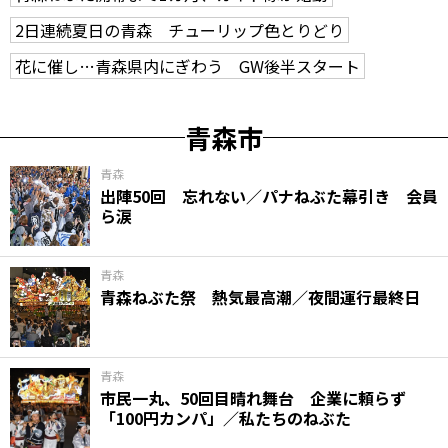
2日連続夏日の青森 チューリップ色とりどり
花に催し…青森県内にぎわう GW後半スタート
青森市
青森
出陣50回 忘れない／パナねぶた幕引き 会員
ら涙
青森
青森ねぶた祭 熱気最高潮／夜間運行最終日
青森
市民一丸、50回目晴れ舞台 企業に頼らず
「100円カンパ」／私たちのねぶた