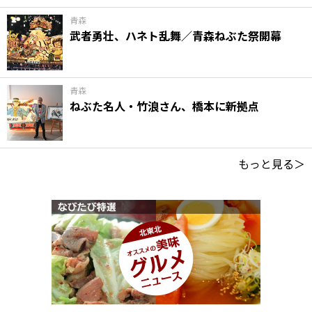
青森
武者勇壮、ハネト乱舞／青森ねぶた祭開幕
青森
ねぶた名人・竹浪さん、橋本に新拠点
もっと見る＞