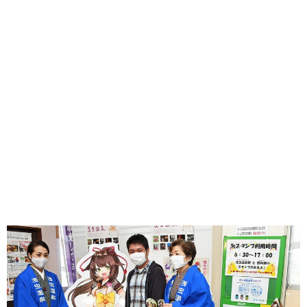
味わう一覧
麺類
ご当地グルメ
酒
スイーツ
癒す一覧
温泉
自然
宿泊
青森県
岩手県
秋田県