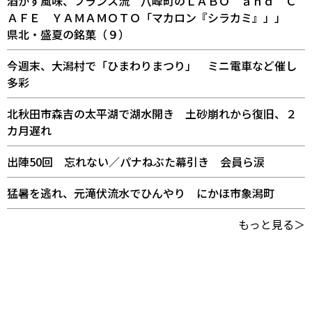
酒かす風味、フランス流 八峰町のＬＡＢＯ ａｎｄ Ｃ
ＡＦＥ ＹＡＭＡＭＯＴＯ「マカロン『シラカミ』」」
県北・盛夏の銘菓（９）
今週末、大潟村で「ひまわりまつり」 ミニ電車など催し
多彩
北秋田市森吉の太平湖で湖水開き 土砂崩れから復旧、２
カ月遅れ
出陣50回 忘れない／パナねぶた幕引き 会員ら涙
猛暑を逃れ、元滝伏流水でひんやり にかほ市象潟町
もっと見る＞