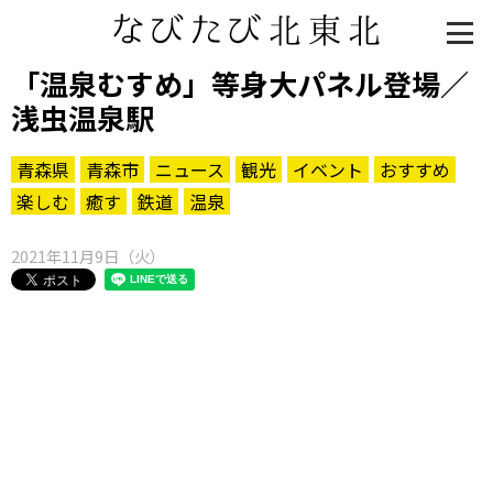
「温泉むすめ」等身大パネル登場／
浅虫温泉駅
青森県
青森市
ニュース
観光
イベント
おすすめ
楽しむ
癒す
鉄道
温泉
2021年11月9日（火）
知る一覧
世界遺産
文化・歴史
パワースポット
ミステリー
観る一覧
桜
花
紅葉
楽しむ一覧
まつり・イベント
聖地
おみやげ・特産
道の駅・産直
鉄道
アウトドア・レジャー