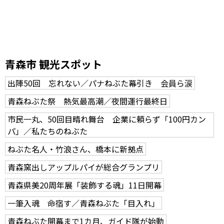
青森市 観光スポット
出陣50回 忘れない／パナねぶた幕引き 会員ら涙
青森ねぶた祭 熱気最高潮／夜間運行最終日
市民一丸、50回目晴れ舞台 企業に頼らず「100円カン
パ」／私たちのねぶた
ねぶた名人・竹浪さん、橋本に新拠点
青森窯出しアップルパイが総合グランプリ
青森県美20周年展「装飾する魂」11日開幕
一筆入魂 命宿す／青森ねぶた「目入れ」
青森ねぶた開幕まで1カ月、ガイド隊が始動