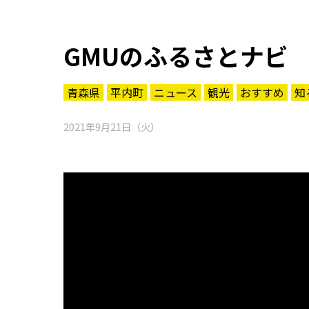
GMUのふるさとナビ
青森県
平内町
ニュース
観光
おすすめ
知
2021年9月21日（火）
知る一覧
世界遺産
文化・歴史
パワースポット
ミステリー