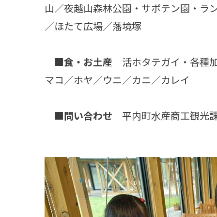
山／夜越山森林公園・サボテン園・ラ
／ほたて広場／藩境塚
■食・お土産
活ホタテガイ・各種加
マコ／ホヤ／ウニ／カニ／カレイ
■問い合わせ
平内町水産商工観光課 TEL