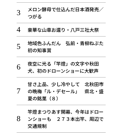
メロン酵母で仕込んだ日本酒発売／
つがる
豪華な山車お還り・八戸三社大祭
地域色ふんだん 弘前・青柳ねぷた
初の知事賞
夜空に光る「竿燈」の文字や秋田
犬、初のドローンショーに大歓声
甘さ上品、少し冷やして 北秋田市
の晩梅「ル・デセール」 県北・盛
夏の銘菓（８）
竿燈まつりあす開幕、今年はドロー
ンショーも ２７３本出竿、周辺で
交通規制