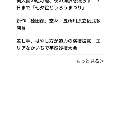
美人画の絵灯籠、夜の湯沢を照らす ７
日まで「七夕絵どうろうまつり」
新作「猿田彦」堂々／五所川原立佞武多
開幕
差し手、はやし方が迫力の演技披露 エ
リアなかいちで竿燈妙技大会
もっと見る＞