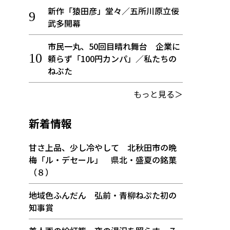
新作「猿田彦」堂々／五所川原立佞
武多開幕
市民一丸、50回目晴れ舞台 企業に
頼らず「100円カンパ」／私たちの
ねぶた
もっと見る＞
新着情報
甘さ上品、少し冷やして 北秋田市の晩
梅「ル・デセール」 県北・盛夏の銘菓
（８）
地域色ふんだん 弘前・青柳ねぷた初の
知事賞