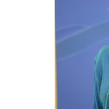
観る一覧
桜
花
紅葉
楽しむ一覧
まつり・イベント
聖地
おみやげ・特産
道の駅・産直
鉄道
アウトドア・レジャー
味わう一覧
麺類
ご当地グルメ
酒
スイーツ
癒す一覧
温泉
自然
宿泊
青森県
岩手県
秋田県