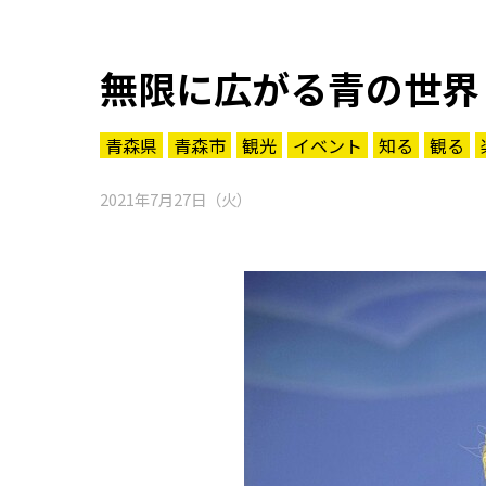
無限に広がる青の世界
青森県
青森市
観光
イベント
知る
観る
2021年7月27日（火）
知る一覧
世界遺産
文化・歴史
パワースポット
ミステリー