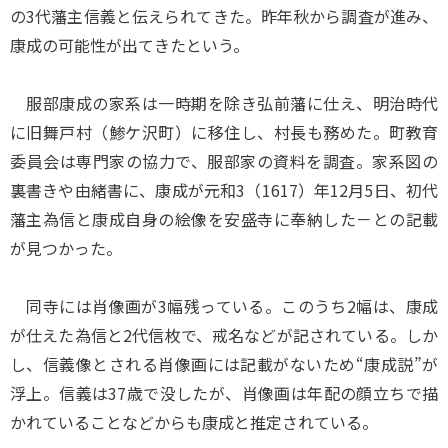
の3代藩主信義と伝えられてきた。昨年秋から調査が進み、
康成の可能性が出てきたという。
服部康成の家系は一時期を除き弘前藩に仕え、明治時代
に旧舞戸村（鯵ケ沢町）に移住し、村長も務めた。町教育
委員会は専門家の協力で、服部家の資料を調査。家系図の
裏書きや由緒書に、康成が元和3（1617）年12月5日、初代
藩主為信と康成自身の絵像を安盛寺に奉納した－との記載
が見つかった。
同寺には肖像画が3幅残っている。このうち2幅は、康成
が仕えた為信と2代信枚で、戒名などが記されている。しか
し、信義像とされる肖像画には記載がないため“康成説”が
浮上。信義は37歳で没したが、肖像画は年配の顔立ちで描
かれていることなどからも康成と推定されている。