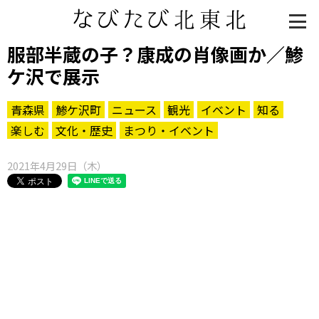
服部半蔵の子？康成の肖像画か／鯵
ケ沢で展示
青森県
鯵ケ沢町
ニュース
観光
イベント
知る
楽しむ
文化・歴史
まつり・イベント
2021年4月29日（木）
知る一覧
世界遺産
文化・歴史
パワースポット
ミステリー
観る一覧
桜
花
紅葉
楽しむ一覧
まつり・イベント
聖地
おみやげ・特産
道の駅・産直
鉄道
アウトドア・レジャー