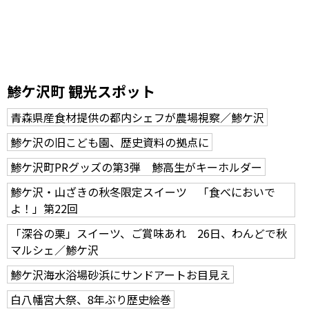
鯵ケ沢町 観光スポット
青森県産食材提供の都内シェフが農場視察／鯵ケ沢
鯵ケ沢の旧こども園、歴史資料の拠点に
鯵ケ沢町PRグッズの第3弾 鯵高生がキーホルダー
鯵ケ沢・山ざきの秋冬限定スイーツ 「食べにおいで
よ！」第22回
「深谷の栗」スイーツ、ご賞味あれ 26日、わんどで秋
マルシェ／鯵ケ沢
鯵ケ沢海水浴場砂浜にサンドアートお目見え
白八幡宮大祭、8年ぶり歴史絵巻