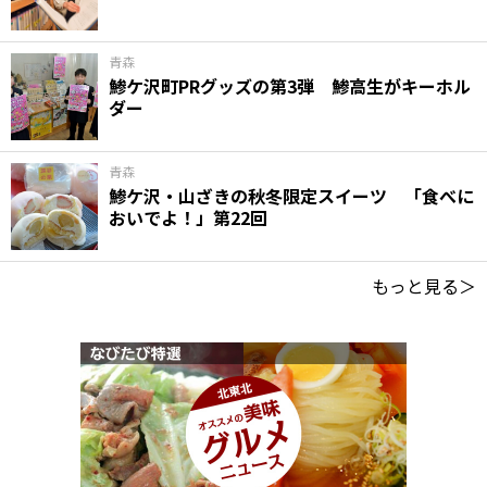
青森
鯵ケ沢町PRグッズの第3弾 鯵高生がキーホル
ダー
青森
鯵ケ沢・山ざきの秋冬限定スイーツ 「食べに
おいでよ！」第22回
もっと見る＞