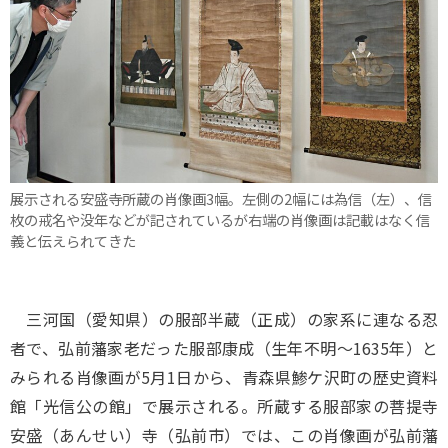
展示される安盛寺所蔵の肖像画3幅。左側の2幅には為信（左）、信
枚の戒名や没年などが記されているが右端の肖像画は記載はなく信
義と伝えられてきた
三河国（愛知県）の服部半蔵（正成）の家系に連なる忍
者で、弘前藩家老だった服部康成（生年不明～1635年）と
みられる肖像画が5月1日から、青森県鯵ケ沢町の歴史資料
館「光信公の館」で展示される。所蔵する服部家の菩提寺
安盛（あんせい）寺（弘前市）では、この肖像画が弘前藩