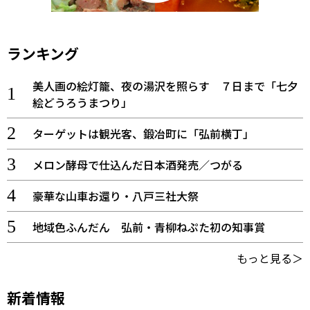
ランキング
美人画の絵灯籠、夜の湯沢を照らす ７日まで「七夕
絵どうろうまつり」
ターゲットは観光客、鍛冶町に「弘前横丁」
メロン酵母で仕込んだ日本酒発売／つがる
豪華な山車お還り・八戸三社大祭
地域色ふんだん 弘前・青柳ねぷた初の知事賞
もっと見る＞
新着情報