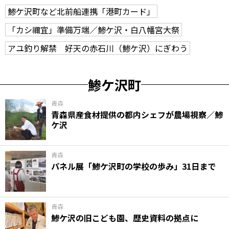
鯵ケ沢町など北前船連携「港町カード」
「カシ禰宜」準備万端／鯵ケ沢・白八幡宮大祭
アユ釣り解禁 好天の赤石川（鯵ケ沢）にぎわう
鯵ケ沢町
青森
青森県産食材提供の都内シェフが農場視察／鯵
ケ沢
青森
パネル展「鯵ケ沢町の学校の歩み」31日まで
青森
鯵ケ沢の旧こども園、歴史資料の拠点に