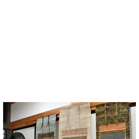
味わう一覧
麺類
ご当地グルメ
酒
スイーツ
癒す一覧
温泉
自然
宿泊
青森県
岩手県
秋田県