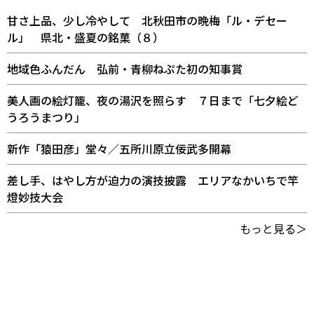
甘さ上品、少し冷やして 北秋田市の晩梅「ル・デセー
ル」 県北・盛夏の銘菓（８）
地域色ふんだん 弘前・青柳ねぷた初の知事賞
美人画の絵灯籠、夜の湯沢を照らす ７日まで「七夕絵ど
うろうまつり」
新作「猿田彦」堂々／五所川原立佞武多開幕
差し手、はやし方が迫力の演技披露 エリアなかいちで竿
燈妙技大会
もっと見る＞