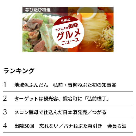
ランキング
地域色ふんだん 弘前・青柳ねぷた初の知事賞
ターゲットは観光客、鍛冶町に「弘前横丁」
メロン酵母で仕込んだ日本酒発売／つがる
出陣50回 忘れない／パナねぶた幕引き 会員ら涙