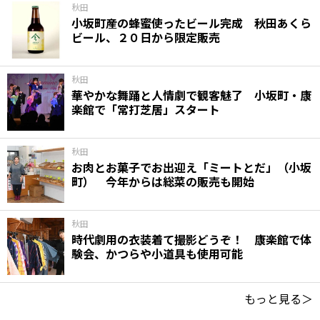
秋田
小坂町産の蜂蜜使ったビール完成 秋田あくら
ビール、２０日から限定販売
秋田
華やかな舞踊と人情劇で観客魅了 小坂町・康
楽館で「常打芝居」スタート
秋田
お肉とお菓子でお出迎え「ミートとだ」（小坂
町） 今年からは総菜の販売も開始
秋田
時代劇用の衣装着て撮影どうぞ！ 康楽館で体
験会、かつらや小道具も使用可能
もっと見る＞