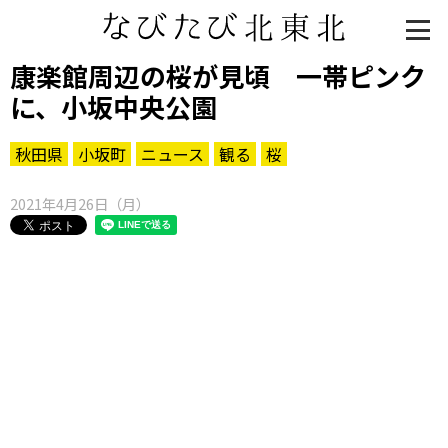
康楽館周辺の桜が見頃 一帯ピンク
に、小坂中央公園
秋田県
小坂町
ニュース
観る
桜
2021年4月26日（月）
知る一覧
世界遺産
文化・歴史
パワースポット
ミステリー
観る一覧
桜
花
紅葉
楽しむ一覧
まつり・イベント
聖地
おみやげ・特産
道の駅・産直
鉄道
アウトドア・レジャー