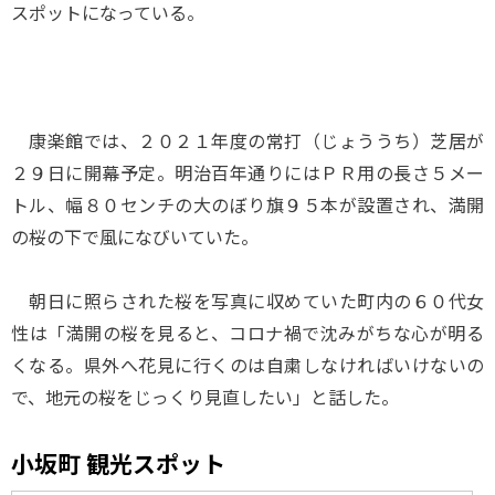
スポットになっている。
康楽館では、２０２１年度の常打（じょううち）芝居が
２９日に開幕予定。明治百年通りにはＰＲ用の長さ５メー
トル、幅８０センチの大のぼり旗９５本が設置され、満開
の桜の下で風になびいていた。
朝日に照らされた桜を写真に収めていた町内の６０代女
性は「満開の桜を見ると、コロナ禍で沈みがちな心が明る
くなる。県外へ花見に行くのは自粛しなければいけないの
で、地元の桜をじっくり見直したい」と話した。
小坂町 観光スポット