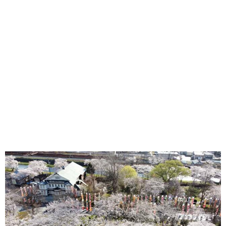
味わう一覧
麺類
ご当地グルメ
酒
スイーツ
癒す一覧
温泉
自然
宿泊
青森県
岩手県
秋田県