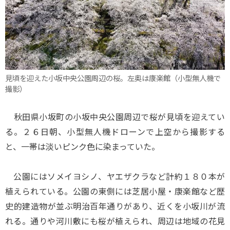
見頃を迎えた小坂中央公園周辺の桜。左奥は康楽館（小型無人機で
撮影）
秋田県小坂町の小坂中央公園周辺で桜が見頃を迎えてい
る。２６日朝、小型無人機ドローンで上空から撮影する
と、一帯は淡いピンク色に染まっていた。
公園にはソメイヨシノ、ヤエザクラなど計約１８０本が
植えられている。公園の東側には芝居小屋・康楽館など歴
史的建造物が並ぶ明治百年通りがあり、近くを小坂川が流
れる。通りや河川敷にも桜が植えられ、周辺は地域の花見