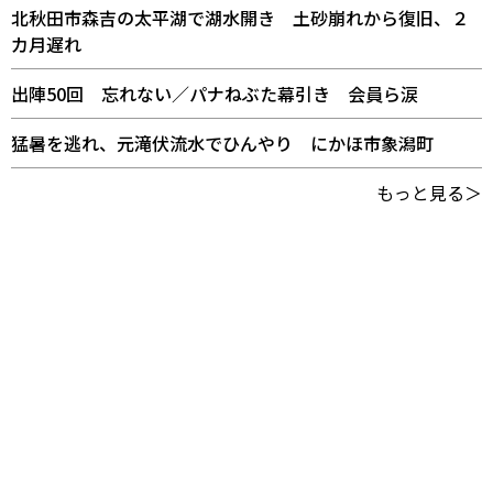
北秋田市森吉の太平湖で湖水開き 土砂崩れから復旧、２
カ月遅れ
出陣50回 忘れない／パナねぶた幕引き 会員ら涙
猛暑を逃れ、元滝伏流水でひんやり にかほ市象潟町
もっと見る＞