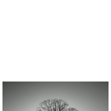
味わう一覧
麺類
ご当地グルメ
酒
スイーツ
癒す一覧
温泉
自然
宿泊
青森県
岩手県
秋田県