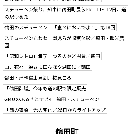
スチューベン祭り、知事に鶴田町長らPR 11～12日、道
の駅つるた
鶴田のスチューベン 「食べにおいでよ！」第18回
スチューベンたわわ 園児らが収穫体験／鶴田・観光農
園
「昭和レトロ」満喫 つるのやど開業／鶴田
山、花々 逆さに田んぼや湖面に／鶴田
鶴田・津軽富士見湖、桜見ごろ
「鶴田御膳」今年も道の駅で限定販売
GMUのふるさとナビ4 鶴田・スチューベン
「鶴の舞橋」光の変化／26日からライトアップ
鶴田町