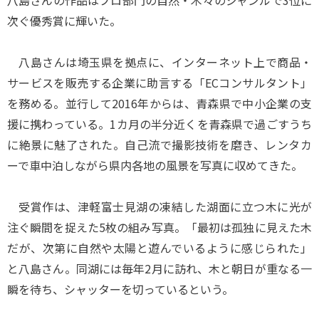
八島さんの作品はプロ部門の自然・木々のジャンルで3位に
次ぐ優秀賞に輝いた。
八島さんは埼玉県を拠点に、インターネット上で商品・
サービスを販売する企業に助言する「ECコンサルタント」
を務める。並行して2016年からは、青森県で中小企業の支
援に携わっている。1カ月の半分近くを青森県で過ごすうち
に絶景に魅了された。自己流で撮影技術を磨き、レンタカ
ーで車中泊しながら県内各地の風景を写真に収めてきた。
受賞作は、津軽富士見湖の凍結した湖面に立つ木に光が
注ぐ瞬間を捉えた5枚の組み写真。「最初は孤独に見えた木
だが、次第に自然や太陽と遊んでいるように感じられた」
と八島さん。同湖には毎年2月に訪れ、木と朝日が重なる一
瞬を待ち、シャッターを切っているという。