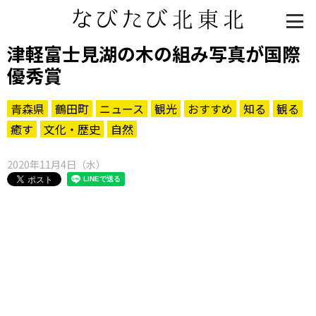
津軽富士見湖の木の組み写真が国際
優秀賞
青森県
鶴田町
ニュース
観光
おすすめ
知る
観る
癒す
文化・歴史
自然
2020年11月4日（水）
知る一覧
世界遺産
文化・歴史
パワースポット
ミステリー
観る一覧
桜
花
紅葉
楽しむ一覧
まつり・イベント
聖地
おみやげ・特産
道の駅・産直
鉄道
アウトドア・レジャー