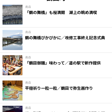
青森
「鶴の舞橋」も桜満開 湖上の眺め満喫
青森
鶴の舞橋ぴかぴかに／改修工事終え記念式典
青森
「鶴田御膳」味わって／道の駅で新作提供
青森
平穏祈り一粒一粒／鶴田で弥生画作り
青森