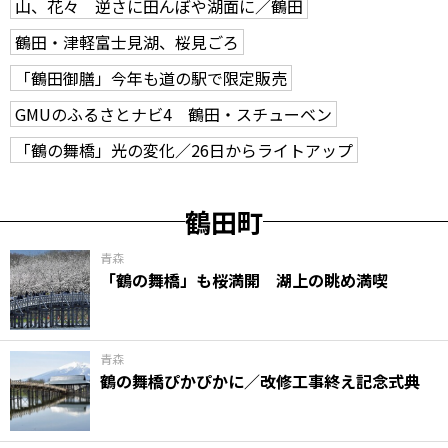
山、花々 逆さに田んぼや湖面に／鶴田
鶴田・津軽富士見湖、桜見ごろ
「鶴田御膳」今年も道の駅で限定販売
GMUのふるさとナビ4 鶴田・スチューベン
「鶴の舞橋」光の変化／26日からライトアップ
鶴田町
青森
「鶴の舞橋」も桜満開 湖上の眺め満喫
青森
鶴の舞橋ぴかぴかに／改修工事終え記念式典