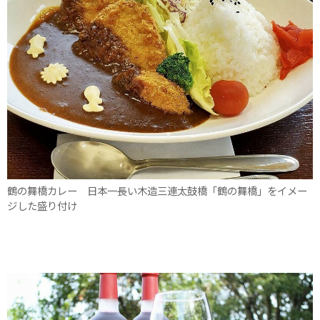
鶴の舞橋カレー 日本一長い木造三連太鼓橋「鶴の舞橋」をイメー
ジした盛り付け