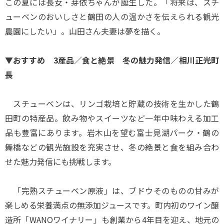
この夏には長女・芽依ちゃんが誕生した。「将来は、スチ
ューベンのおいしさと鶴田の人の温かさを伝えられる観光
農園にしたい」。山田さん夫妻は夢を描く。
▼おすすめ 3産品／食と絶景 冬の魅力発信／相川正光町
長
スチューベンは、リンゴ栽培と貯蔵の技術を生かした鶴
田町の特産品。飲み物やスイーツなど一年中味わえる加工
品も豊富にあります。岩木山を望む富士見湖パーク・鶴の
舞橋などの観光施設を充実させ、冬の絶景と食を組み合わ
せた魅力発信にも挑戦します。
「完熟スチューベン原液」は、ブドウそのものの甘みが
楽しめる栄養満点の無添加ジュースです。町内初のワイン醸
造所「WANOワイナリー」も創業から4年目を迎え、地元の