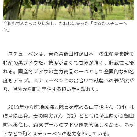
今秋も甘みたっぷりに熟し、たわわに実った「つるたスチューベ
ン」
スチューベンは、青森県鶴田町が日本一の生産量を誇る
特産の黒ブドウだ。糖度が高くて甘みが強く、貯蔵性に優
れる。国産冬ブドウの主力商品の一つとして全国的な知名
度もアップ。スチューベンとの出合いで就農への夢が広が
り、県外から町に定住する担い手も現れた。
2018年から町地域協力隊員を務める山田俊さん（34）は
岐阜県出身。妻の園実さん（32）とともに埼玉県から鶴田
町へ移住し、約50アールのブドウ園を管理しながら、ネッ
トなどで町とスチューベンの魅力をPRしている。