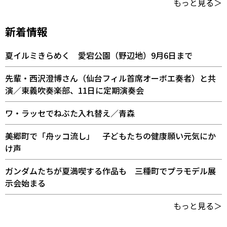
もっと見る＞
新着情報
夏イルミきらめく 愛宕公園（野辺地）9月6日まで
先輩・西沢澄博さん（仙台フィル首席オーボエ奏者）と共
演／東義吹奏楽部、11日に定期演奏会
ワ・ラッセでねぶた入れ替え／青森
美郷町で「舟ッコ流し」 子どもたちの健康願い元気にか
け声
ガンダムたちが夏満喫する作品も 三種町でプラモデル展
示会始まる
もっと見る＞