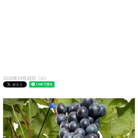
味わう一覧
麺類
ご当地グルメ
酒
スイーツ
癒す一覧
温泉
自然
宿泊
青森県
岩手県
秋田県
2020年10月20日（火）