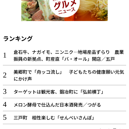
ランキング
倉石牛、ナガイモ、ニンニク…地場産品ずらり 農業
振興の新拠点、町産直「バ・オール」開店／五戸
美郷町で「舟ッコ流し」 子どもたちの健康願い元気
にかけ声
ターゲットは観光客、鍛冶町に「弘前横丁」
メロン酵母で仕込んだ日本酒発売／つがる
三戸町 相性楽しむ「せんべいさんぽ」