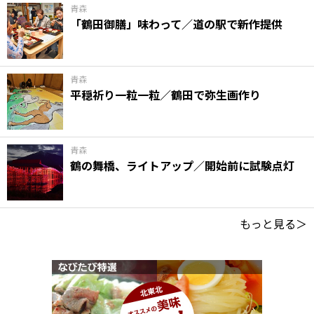
青森
「鶴田御膳」味わって／道の駅で新作提供
青森
平穏祈り一粒一粒／鶴田で弥生画作り
青森
鶴の舞橋、ライトアップ／開始前に試験点灯
もっと見る＞