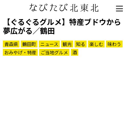
【ぐるぐるグルメ】特産ブドウから
夢広がる／鶴田
青森県
鶴田町
ニュース
観光
知る
楽しむ
味わう
おみやげ・特産
ご当地グルメ
酒
知る一覧
世界遺産
文化・歴史
パワースポット
ミステリー
観る一覧
桜
花
紅葉
楽しむ一覧
まつり・イベント
聖地
おみやげ・特産
道の駅・産直
鉄道
アウトドア・レジャー