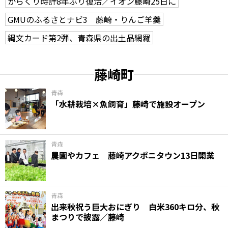
からくり時計8年ぶり復活／イオン藤崎25日に
GMUのふるさとナビ3 藤崎・りんご羊羹
縄文カード第2弾、青森県の出土品網羅
藤崎町
青森
「水耕栽培×魚飼育」藤崎で施設オープン
青森
農園やカフェ 藤崎アクポニタウン13日開業
青森
出来秋祝う巨大おにぎり 白米360キロ分、秋
まつりで披露／藤崎