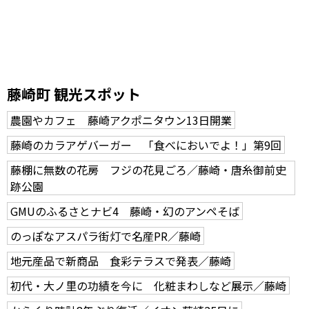
藤崎町 観光スポット
農園やカフェ 藤崎アクポニタウン13日開業
藤崎のカラアゲバーガー 「食べにおいでよ！」第9回
藤棚に無数の花房 フジの花見ごろ／藤崎・唐糸御前史
跡公園
GMUのふるさとナビ4 藤崎・幻のアンペそば
のっぽなアスパラ街灯で名産PR／藤崎
地元産品で新商品 食彩テラスで発表／藤崎
初代・大ノ里の功績を今に 化粧まわしなど展示／藤崎