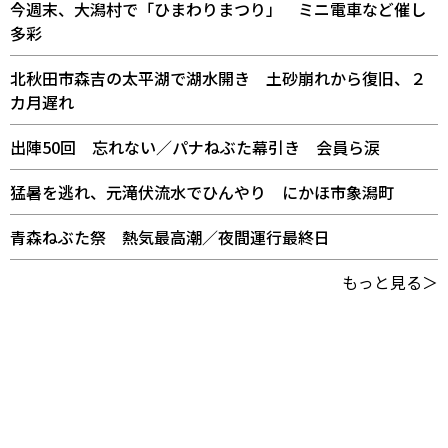
今週末、大潟村で「ひまわりまつり」 ミニ電車など催し
多彩
北秋田市森吉の太平湖で湖水開き 土砂崩れから復旧、２
カ月遅れ
出陣50回 忘れない／パナねぶた幕引き 会員ら涙
猛暑を逃れ、元滝伏流水でひんやり にかほ市象潟町
青森ねぶた祭 熱気最高潮／夜間運行最終日
もっと見る＞