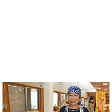
味わう一覧
麺類
ご当地グルメ
酒
スイーツ
癒す一覧
温泉
自然
宿泊
青森県
岩手県
秋田県