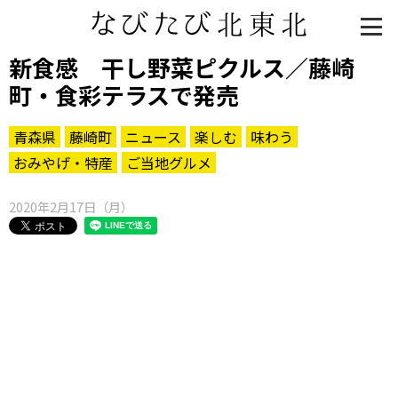
新食感 干し野菜ピクルス／藤崎
町・食彩テラスで発売
青森県
藤崎町
ニュース
楽しむ
味わう
おみやげ・特産
ご当地グルメ
2020年2月17日（月）
知る一覧
世界遺産
文化・歴史
パワースポット
ミステリー
観る一覧
桜
花
紅葉
楽しむ一覧
まつり・イベント
聖地
おみやげ・特産
道の駅・産直
鉄道
アウトドア・レジャー