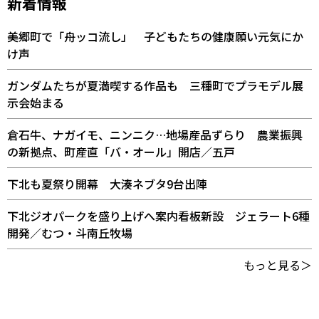
新着情報
美郷町で「舟ッコ流し」 子どもたちの健康願い元気にか
け声
ガンダムたちが夏満喫する作品も 三種町でプラモデル展
示会始まる
倉石牛、ナガイモ、ニンニク…地場産品ずらり 農業振興
の新拠点、町産直「バ・オール」開店／五戸
下北も夏祭り開幕 大湊ネブタ9台出陣
下北ジオパークを盛り上げへ案内看板新設 ジェラート6種
開発／むつ・斗南丘牧場
もっと見る＞