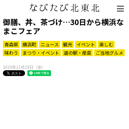
御膳、丼、茶づけ…30日から横浜な
まこフェア
青森県
横浜町
ニュース
観光
イベント
楽しむ
味わう
まつり・イベント
道の駅・産直
ご当地グルメ
2019年11月29日（金）
知る一覧
世界遺産
文化・歴史
パワースポット
ミステリー
観る一覧
桜
花
紅葉
楽しむ一覧
まつり・イベント
聖地
おみやげ・特産
道の駅・産直
鉄道
アウトドア・レジャー