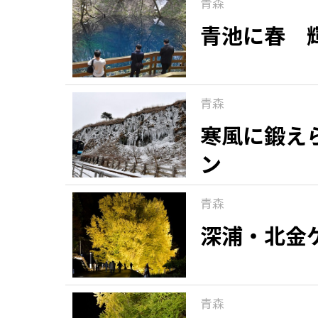
青森
青池に春 
青森
寒風に鍛え
ン
青森
深浦・北金
青森