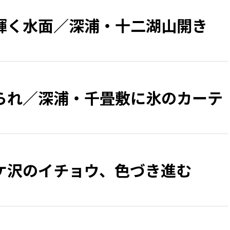
輝く水面／深浦・十二湖山開き
られ／深浦・千畳敷に氷のカーテ
ケ沢のイチョウ、色づき進む