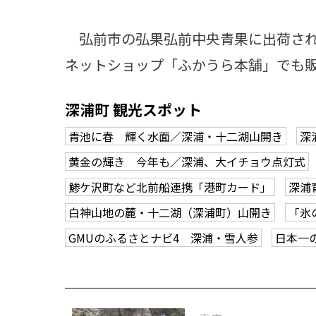
弘前市の弘果弘前中央青果に出荷され
ネットショップ「ふかうら本舗」でも
深浦町 観光スポット
青池に春 輝く水面／深浦・十二湖山開き
深
黄金の輝き 今年も／深浦、大イチョウ点灯式
鯵ケ沢町など北前船連携「港町カード」
深浦
白神山地の麓・十二湖（深浦町）山開き
「氷
GMUのふるさとナビ4 深浦・雪人参
日本一