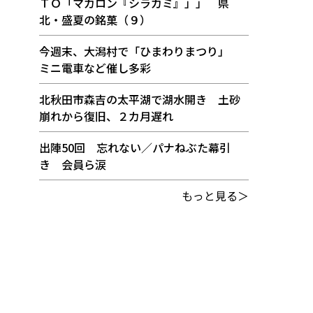
ＴＯ「マカロン『シラカミ』」」 県
北・盛夏の銘菓（９）
今週末、大潟村で「ひまわりまつり」
ミニ電車など催し多彩
北秋田市森吉の太平湖で湖水開き 土砂
崩れから復旧、２カ月遅れ
出陣50回 忘れない／パナねぶた幕引
き 会員ら涙
もっと見る＞