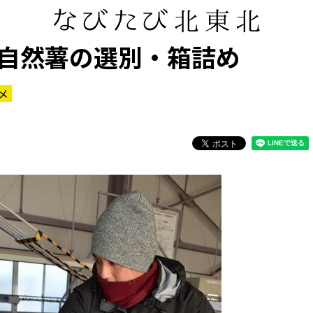
自然薯の選別・箱詰め
メ