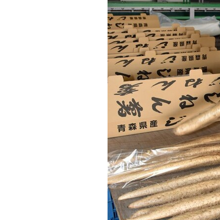
観る一覧
桜
花
紅葉
楽しむ一覧
まつり・イベント
聖地
おみやげ・特産
道の駅・産直
鉄道
アウトドア・レジャー
味わう一覧
麺類
ご当地グルメ
酒
スイーツ
癒す一覧
温泉
自然
宿泊
青森県
岩手県
秋田県