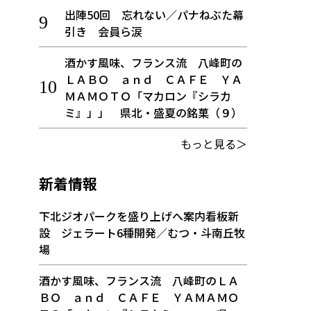
出陣50回 忘れない／パナねぶた幕
引き 会員ら涙
酒かす風味、フランス流 八峰町の
ＬＡＢＯ ａｎｄ ＣＡＦＥ ＹＡ
ＭＡＭＯＴＯ「マカロン『シラカ
ミ』」」 県北・盛夏の銘菓（９）
もっと見る＞
新着情報
下北ジオパークを盛り上げへ案内看板新
設 ジェラート6種開発／むつ・斗南丘牧
場
酒かす風味、フランス流 八峰町のＬＡ
ＢＯ ａｎｄ ＣＡＦＥ ＹＡＭＡＭＯ