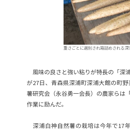
重さごとに選別され箱詰めされる深
風味の良さと強い粘りが特長の「深浦
が27日、青森県深浦町深浦大館の町
薯研究会（永谷勇一会長）の農家らは
作業に励んだ。
深浦白神自然薯の栽培は今年で17