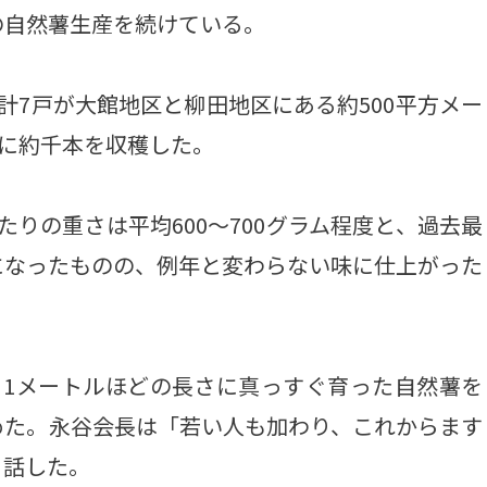
の自然薯生産を続けている。
7戸が大館地区と柳田地区にある約500平方メー
日に約千本を収穫した。
りの重さは平均600～700グラム程度と、過去最
になったものの、例年と変わらない味に仕上がった
1メートルほどの長さに真っすぐ育った自然薯を
めた。永谷会長は「若い人も加わり、これからます
と話した。