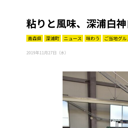
粘りと風味、深浦白神
青森県
深浦町
ニュース
味わう
ご当地グル
2019年11月27日（水）
知る一覧
世界遺産
文化・歴史
パワースポット
ミステリー