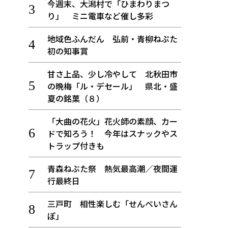
今週末、大潟村で「ひまわりまつ
り」 ミニ電車など催し多彩
地域色ふんだん 弘前・青柳ねぷた
初の知事賞
甘さ上品、少し冷やして 北秋田市
の晩梅「ル・デセール」 県北・盛
夏の銘菓（８）
「大曲の花火」花火師の素顔、カー
ドで知ろう！ 今年はスナックやス
トラップ付きも
青森ねぶた祭 熱気最高潮／夜間運
行最終日
三戸町 相性楽しむ「せんべいさん
ぽ」