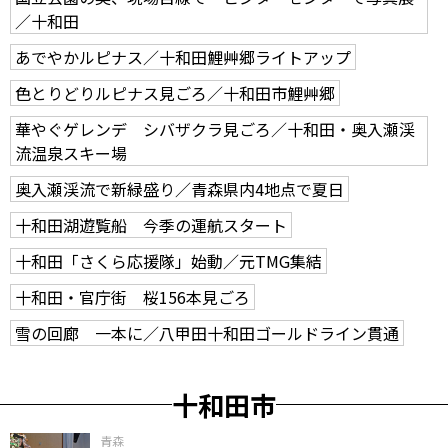
／十和田
あでやかルピナス／十和田鯉艸郷ライトアップ
色とりどりルピナス見ごろ／十和田市鯉艸郷
華やぐゲレンデ シバザクラ見ごろ／十和田・奥入瀬渓
流温泉スキー場
奥入瀬渓流で新緑盛り／青森県内4地点で夏日
十和田湖遊覧船 今季の運航スタート
十和田「さくら応援隊」始動／元TMG集結
十和田・官庁街 桜156本見ごろ
雪の回廊 一本に／八甲田十和田ゴールドライン貫通
十和田市
青森