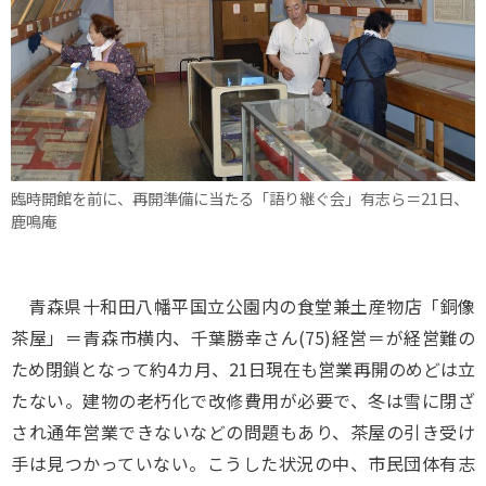
臨時開館を前に、再開準備に当たる「語り継ぐ会」有志ら＝21日、
鹿鳴庵
青森県十和田八幡平国立公園内の食堂兼土産物店「銅像
茶屋」＝青森市横内、千葉勝幸さん(75)経営＝が経営難の
ため閉鎖となって約4カ月、21日現在も営業再開のめどは立
たない。建物の老朽化で改修費用が必要で、冬は雪に閉ざ
され通年営業できないなどの問題もあり、茶屋の引き受け
手は見つかっていない。こうした状況の中、市民団体有志