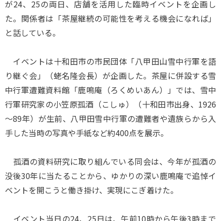
が24、25の両日、店舗を活用した臨時イベントを企画し
た。関係者は「茶屋継続の可能性を考える機会になれば」
と話している。
イベントは十和田市の市民団体「八甲田山雪中行軍を語
り継ぐ会」（蛯名隆会長）が企画した。茶屋に併設する雪
中行軍遭難資料館「鹿鳴庵（ろくめいあん）」では、雪中
行軍研究家の小笠原孤酒（こしゅ）（十和田市出身、1926
～89年）が生前、八甲田雪中行軍の遭難者や遺族らから入
手した当時の写真や手紙など約400点を展示。
孤酒の資料研究に取り組んでいる同会は、今年が孤酒の
没後30年に当たることから、ゆかりの深い鹿鳴庵で追悼イ
ベントを開こうと働き掛け、実現にこぎ着けた。
イベント当日の24、25日は、午前10時から午後3時まで