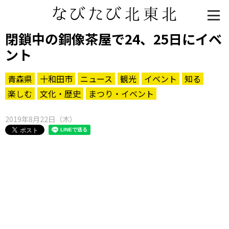
閉鎖中の銅像茶屋で24、25日にイベ
ント
青森県
十和田市
ニュース
観光
イベント
知る
楽しむ
文化・歴史
まつり・イベント
2019年8月22日（木）
知る一覧
世界遺産
文化・歴史
パワースポット
ミステリー
観る一覧
桜
花
紅葉
楽しむ一覧
まつり・イベント
聖地
おみやげ・特産
道の駅・産直
鉄道
アウトドア・レジャー