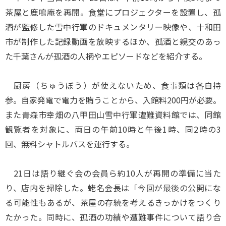
茶屋と鹿鳴庵を再開。食堂にプロジェクターを設置し、孤
酒が監修した雪中行軍のドキュメンタリー映像や、十和田
市が制作した記録動画を放映するほか、孤酒と親交のあっ
た千葉さんが孤酒の人柄やエピソードなどを紹介する。
厨房（ちゅうぼう）が使えないため、食事類は各自持
参。自家発電で電力を賄うことから、入館料200円が必要。
また青森市幸畑の八甲田山雪中行軍遭難資料館では、同館
観覧者を対象に、両日の午前10時と午後1時、同2時の3
回、無料シャトルバスを運行する。
21日は語り継ぐ会の会員ら約10人が再開の準備に当た
り、店内を掃除した。蛯名会長は「今回が最後の公開にな
る可能性もあるが、茶屋の存続を考えるきっかけをつくり
たかった。同時に、孤酒の功績や遭難事件について語り合