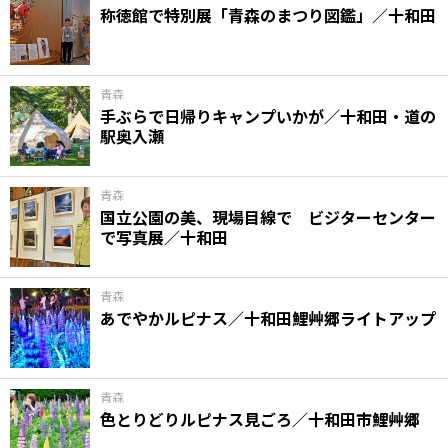
称徳館で特別展「青森のまつり図鑑」／十和田
青森
手ぶらで日帰りキャンプいかが／十和田・道の
駅奥入瀬
青森
国立公園の美、現場目線で ビジターセンター
で写真展／十和田
青森
あでやかルピナス／十和田鯉艸郷ライトアップ
青森
色とりどりルピナス見ごろ／十和田市鯉艸郷