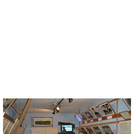
味わう一覧
麺類
ご当地グルメ
酒
スイーツ
癒す一覧
温泉
自然
宿泊
青森県
岩手県
秋田県