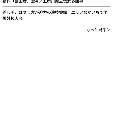
新作「猿田彦」堂々／五所川原立佞武多開幕
差し手、はやし方が迫力の演技披露 エリアなかいちで竿
燈妙技大会
もっと見る＞