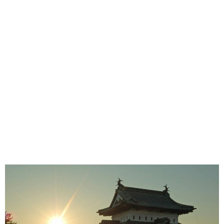
味わう一覧
麺類
ご当地グルメ
酒
スイーツ
癒す一覧
温泉
自然
宿泊
青森県
岩手県
秋田県