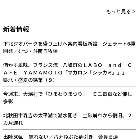
もっと見る＞
新着情報
下北ジオパークを盛り上げへ案内看板新設 ジェラート6種
開発／むつ・斗南丘牧場
酒かす風味、フランス流 八峰町のＬＡＢＯ ａｎｄ Ｃ
ＡＦＥ ＹＡＭＡＭＯＴＯ「マカロン『シラカミ』」」
県北・盛夏の銘菓（９）
今週末、大潟村で「ひまわりまつり」 ミニ電車など催し
多彩
北秋田市森吉の太平湖で湖水開き 土砂崩れから復旧、２
カ月遅れ
出陣50回 忘れない／パナねぶた幕引き 会員ら涙