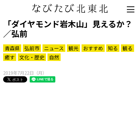
「ダイヤモンド岩木山」見えるか？
／弘前
青森県
弘前市
ニュース
観光
おすすめ
知る
観る
癒す
文化・歴史
自然
2019年7月22日（月）
知る一覧
世界遺産
文化・歴史
パワースポット
ミステリー
観る一覧
桜
花
紅葉
楽しむ一覧
まつり・イベント
聖地
おみやげ・特産
道の駅・産直
鉄道
アウトドア・レジャー