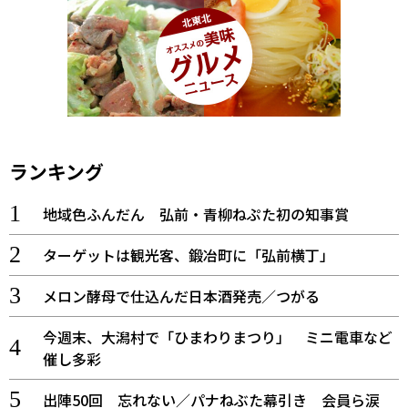
ランキング
地域色ふんだん 弘前・青柳ねぷた初の知事賞
ターゲットは観光客、鍛冶町に「弘前横丁」
メロン酵母で仕込んだ日本酒発売／つがる
今週末、大潟村で「ひまわりまつり」 ミニ電車など
催し多彩
出陣50回 忘れない／パナねぶた幕引き 会員ら涙