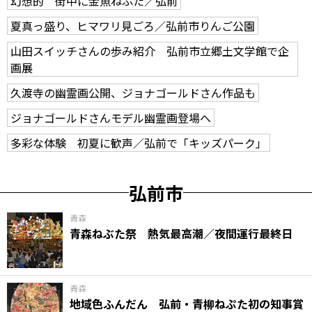
幻想的 街中に金魚ねぷた／弘前
夏真っ盛り、ヒマワリ見ごろ／弘前市りんご公園
山田スイッチさんの歩み紹介 弘前市立郷土文学館で企
画展
久渡寺の幽霊画公開、ジョナゴールドさん作品も
ジョナゴールドさんモデル幽霊画登場へ
多彩な体験 初夏に歓声／弘前で「キッズパーク」
弘前市
青森
青森ねぶた祭 熱気最高潮／夜間運行最終日
青森
地域色ふんだん 弘前・青柳ねぷた初の知事賞