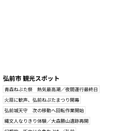
弘前市 観光スポット
青森ねぶた祭 熱気最高潮／夜間運行最終日
火扇に歓声、弘前ねぷたまつり開幕
弘前城天守 次の移動へ回転作業開始
縄文人なりきり体験／大森勝山遺跡再開