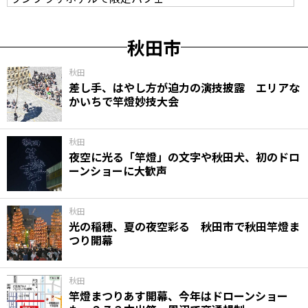
秋田市
秋田
差し手、はやし方が迫力の演技披露 エリアな
かいちで竿燈妙技大会
秋田
夜空に光る「竿燈」の文字や秋田犬、初のドロ
ーンショーに大歓声
秋田
光の稲穂、夏の夜空彩る 秋田市で秋田竿燈ま
つり開幕
秋田
竿燈まつりあす開幕、今年はドローンショー