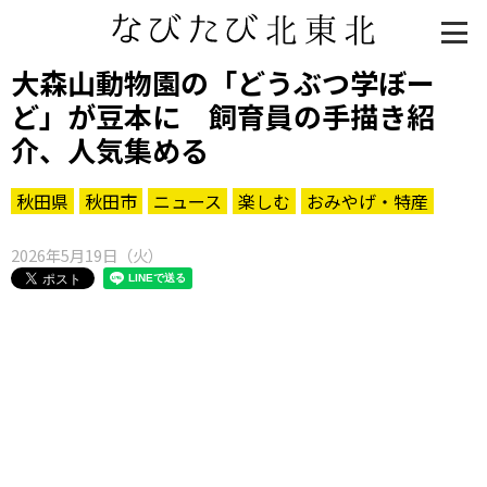
大森山動物園の「どうぶつ学ぼー
ど」が豆本に 飼育員の手描き紹
介、人気集める
秋田県
秋田市
ニュース
楽しむ
おみやげ・特産
2026年5月19日（火）
知る一覧
世界遺産
文化・歴史
パワースポット
ミステリー
観る一覧
桜
花
紅葉
楽しむ一覧
まつり・イベント
聖地
おみやげ・特産
道の駅・産直
鉄道
アウトドア・レジャー