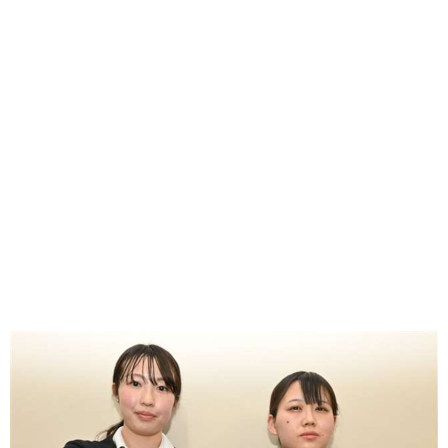
味わう一覧
麺類
ご当地グルメ
酒
スイーツ
癒す一覧
温泉
自然
宿泊
青森県
岩手県
秋田県