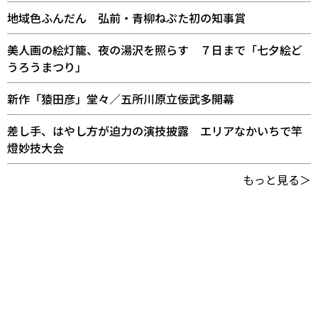
地域色ふんだん 弘前・青柳ねぷた初の知事賞
美人画の絵灯籠、夜の湯沢を照らす ７日まで「七夕絵ど
うろうまつり」
新作「猿田彦」堂々／五所川原立佞武多開幕
差し手、はやし方が迫力の演技披露 エリアなかいちで竿
燈妙技大会
もっと見る＞