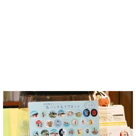
味わう一覧
麺類
ご当地グルメ
酒
スイーツ
癒す一覧
温泉
自然
宿泊
青森県
岩手県
秋田県