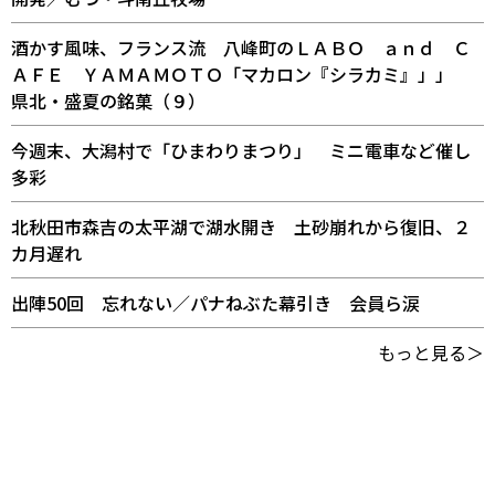
酒かす風味、フランス流 八峰町のＬＡＢＯ ａｎｄ Ｃ
ＡＦＥ ＹＡＭＡＭＯＴＯ「マカロン『シラカミ』」」
県北・盛夏の銘菓（９）
今週末、大潟村で「ひまわりまつり」 ミニ電車など催し
多彩
北秋田市森吉の太平湖で湖水開き 土砂崩れから復旧、２
カ月遅れ
出陣50回 忘れない／パナねぶた幕引き 会員ら涙
もっと見る＞