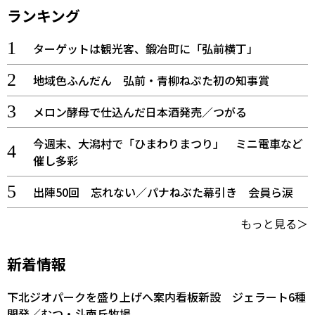
ランキング
ターゲットは観光客、鍛冶町に「弘前横丁」
地域色ふんだん 弘前・青柳ねぷた初の知事賞
メロン酵母で仕込んだ日本酒発売／つがる
今週末、大潟村で「ひまわりまつり」 ミニ電車など
催し多彩
出陣50回 忘れない／パナねぶた幕引き 会員ら涙
もっと見る＞
新着情報
下北ジオパークを盛り上げへ案内看板新設 ジェラート6種
開発／むつ・斗南丘牧場