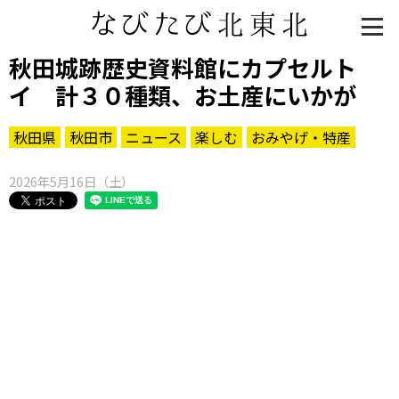
秋田城跡歴史資料館にカプセルト
イ 計３０種類、お土産にいかが
秋田県
秋田市
ニュース
楽しむ
おみやげ・特産
2026年5月16日（土）
知る一覧
世界遺産
文化・歴史
パワースポット
ミステリー
観る一覧
桜
花
紅葉
楽しむ一覧
まつり・イベント
聖地
おみやげ・特産
道の駅・産直
鉄道
アウトドア・レジャー