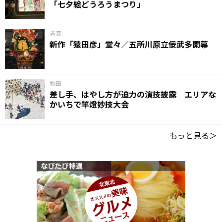
「七夕絵どうろうまつり」
青森
新作「猿田彦」堂々／五所川原立佞武多開幕
秋田
差し手、はやし方が迫力の演技披露 エリアな
かいちで竿燈妙技大会
もっと見る＞