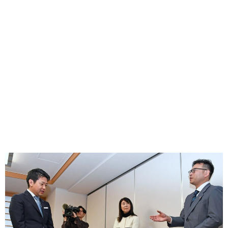
味わう一覧
麺類
ご当地グルメ
酒
スイーツ
癒す一覧
温泉
自然
宿泊
青森県
岩手県
秋田県