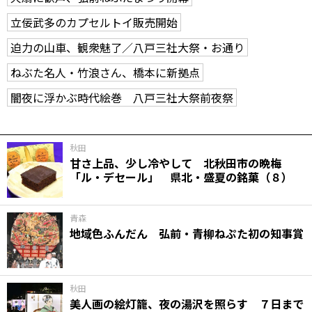
立佞武多のカプセルトイ販売開始
迫力の山車、観衆魅了／八戸三社大祭・お通り
ねぶた名人・竹浪さん、橋本に新拠点
闇夜に浮かぶ時代絵巻 八戸三社大祭前夜祭
秋田
甘さ上品、少し冷やして 北秋田市の晩梅
「ル・デセール」 県北・盛夏の銘菓（８）
青森
地域色ふんだん 弘前・青柳ねぷた初の知事賞
秋田
美人画の絵灯籠、夜の湯沢を照らす ７日まで