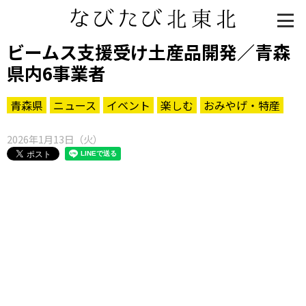
ビームス支援受け土産品開発／青森
県内6事業者
青森県
ニュース
イベント
楽しむ
おみやげ・特産
2026年1月13日（火）
知る一覧
世界遺産
文化・歴史
パワースポット
ミステリー
観る一覧
桜
花
紅葉
楽しむ一覧
まつり・イベント
聖地
おみやげ・特産
道の駅・産直
鉄道
アウトドア・レジャー