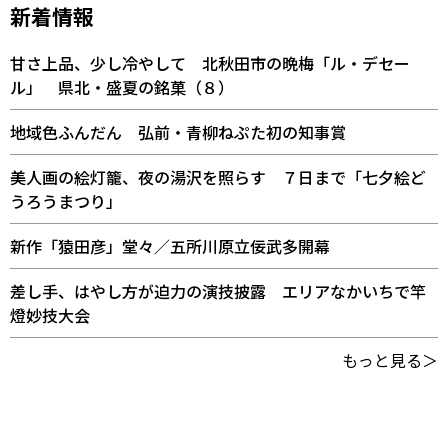
新着情報
甘さ上品、少し冷やして 北秋田市の晩梅「ル・デセー
ル」 県北・盛夏の銘菓（８）
地域色ふんだん 弘前・青柳ねぷた初の知事賞
美人画の絵灯籠、夜の湯沢を照らす ７日まで「七夕絵ど
うろうまつり」
新作「猿田彦」堂々／五所川原立佞武多開幕
差し手、はやし方が迫力の演技披露 エリアなかいちで竿
燈妙技大会
もっと見る＞