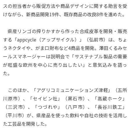
スの担当者から販促方法や商品デザインに関する助言を受
けながら、新商品開発19件、既存商品の改良8件を進めた。
県産リンゴの搾りかすから作った合成皮革を開発・販売
する「appcycle（アップサイクル）」（弘前市）は、ちょ
うネクタイや、がま口財布など4商品を開発。澤田くるみセ
ールスマネージャーは説明会で「サステナブル製品の需要
が旺盛な欧州を中心に売り出したい」と意気込みを語っ
た。
このほか、「アグリコミュニケーションズ津軽」（五所
川原市）、「セイビン社」（黒石市）、「高蔵ホーク」
（三沢市）、「つづれや」（八戸市）、「長谷川鉄工」
（平川市）が、県産品を使った飲料や自社の技術を活用し
た工芸品を開発した。