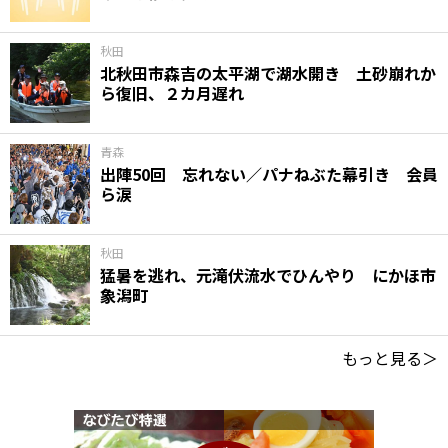
秋田
北秋田市森吉の太平湖で湖水開き 土砂崩れか
ら復旧、２カ月遅れ
青森
出陣50回 忘れない／パナねぶた幕引き 会員
ら涙
秋田
猛暑を逃れ、元滝伏流水でひんやり にかほ市
象潟町
もっと見る＞