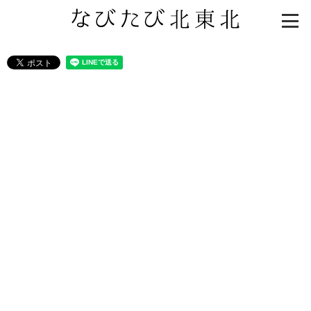
知る一覧
世界遺産
文化・歴史
パワースポット
ミステリー
観る一覧
桜
花
紅葉
楽しむ一覧
まつり・イベント
聖地
おみやげ・特産
道の駅・産直
鉄道
アウトドア・レジャー