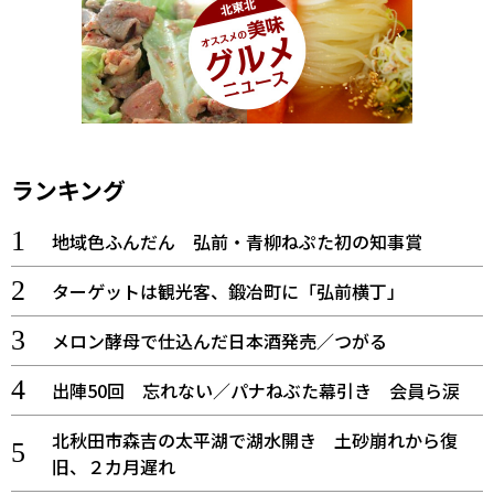
ランキング
地域色ふんだん 弘前・青柳ねぷた初の知事賞
ターゲットは観光客、鍛冶町に「弘前横丁」
メロン酵母で仕込んだ日本酒発売／つがる
出陣50回 忘れない／パナねぶた幕引き 会員ら涙
北秋田市森吉の太平湖で湖水開き 土砂崩れから復
旧、２カ月遅れ