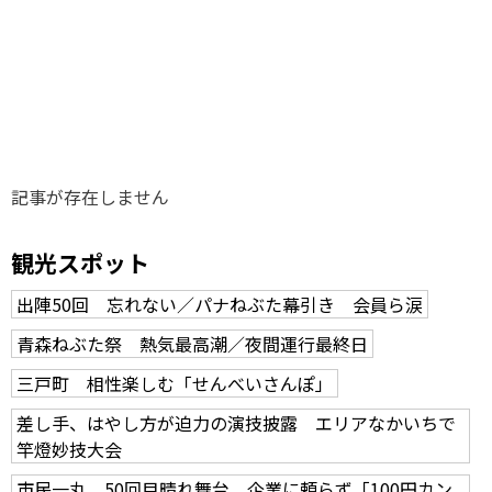
味わう一覧
麺類
ご当地グルメ
酒
スイーツ
癒す一覧
温泉
自然
宿泊
青森県
岩手県
秋田県
記事が存在しません
観光スポット
出陣50回 忘れない／パナねぶた幕引き 会員ら涙
青森ねぶた祭 熱気最高潮／夜間運行最終日
三戸町 相性楽しむ「せんべいさんぽ」
差し手、はやし方が迫力の演技披露 エリアなかいちで
竿燈妙技大会
市民一丸、50回目晴れ舞台 企業に頼らず「100円カン