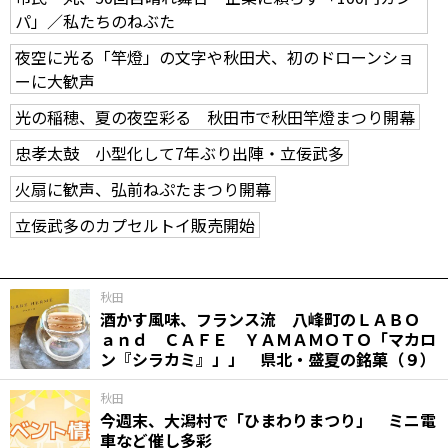
パ」／私たちのねぶた
夜空に光る「竿燈」の文字や秋田犬、初のドローンショ
ーに大歓声
光の稲穂、夏の夜空彩る 秋田市で秋田竿燈まつり開幕
忠孝太鼓 小型化して7年ぶり出陣・立佞武多
火扇に歓声、弘前ねぷたまつり開幕
立佞武多のカプセルトイ販売開始
秋田
酒かす風味、フランス流 八峰町のＬＡＢＯ
ａｎｄ ＣＡＦＥ ＹＡＭＡＭＯＴＯ「マカロ
ン『シラカミ』」」 県北・盛夏の銘菓（９）
秋田
今週末、大潟村で「ひまわりまつり」 ミニ電
車など催し多彩