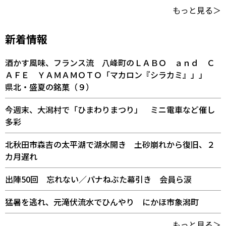
もっと見る＞
新着情報
酒かす風味、フランス流 八峰町のＬＡＢＯ ａｎｄ Ｃ
ＡＦＥ ＹＡＭＡＭＯＴＯ「マカロン『シラカミ』」」
県北・盛夏の銘菓（９）
今週末、大潟村で「ひまわりまつり」 ミニ電車など催し
多彩
北秋田市森吉の太平湖で湖水開き 土砂崩れから復旧、２
カ月遅れ
出陣50回 忘れない／パナねぶた幕引き 会員ら涙
猛暑を逃れ、元滝伏流水でひんやり にかほ市象潟町
もっと見る＞