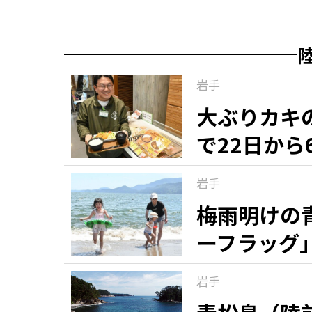
岩手
大ぶりカキ
で22日から
岩手
梅雨明けの
ーフラッグ
原
岩手
知る一覧
世界遺産
文化・歴史
パワースポット
ミステリー