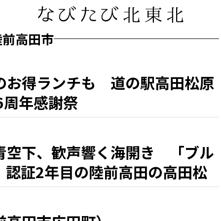
陸前高田市
のお得ランチも 道の駅高田松原
6周年感謝祭
青空下、歓声響く海開き 「ブル
」認証2年目の陸前高田の高田松