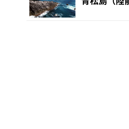
青松島（陸
観る一覧
桜
花
紅葉
楽しむ一覧
まつり・イベント
聖地
おみやげ・特産
道の駅・産直
鉄道
アウトドア・レジャー
味わう一覧
麺類
ご当地グルメ
酒
スイーツ
癒す一覧
温泉
自然
宿泊
青森県
岩手県
秋田県