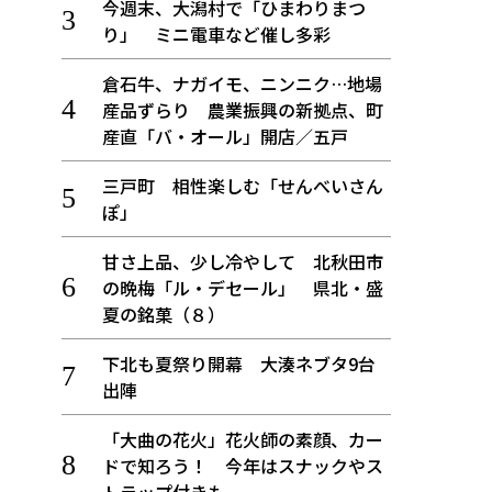
今週末、大潟村で「ひまわりまつ
り」 ミニ電車など催し多彩
倉石牛、ナガイモ、ニンニク…地場
産品ずらり 農業振興の新拠点、町
産直「バ・オール」開店／五戸
三戸町 相性楽しむ「せんべいさん
ぽ」
甘さ上品、少し冷やして 北秋田市
の晩梅「ル・デセール」 県北・盛
夏の銘菓（８）
下北も夏祭り開幕 大湊ネブタ9台
出陣
「大曲の花火」花火師の素顔、カー
ドで知ろう！ 今年はスナックやス