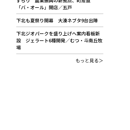
ずらり 農業振興の新拠点、町産直
「バ・オール」開店／五戸
下北も夏祭り開幕 大湊ネブタ9台出陣
下北ジオパークを盛り上げへ案内看板新
設 ジェラート6種開発／むつ・斗南丘牧
場
もっと見る＞