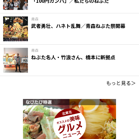
「100円カンパ」／私たちのねぶた
青森
武者勇壮、ハネト乱舞／青森ねぶた祭開幕
青森
ねぶた名人・竹浪さん、橋本に新拠点
もっと見る＞