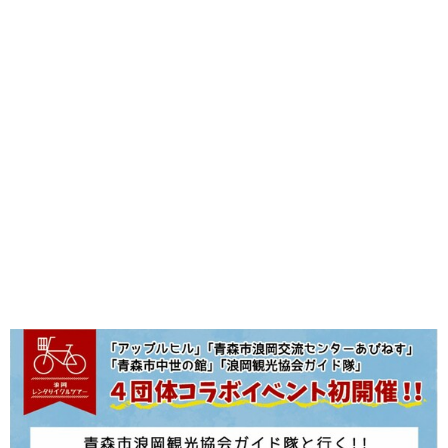
味わう一覧
麺類
ご当地グルメ
酒
スイーツ
癒す一覧
温泉
自然
宿泊
青森県
岩手県
秋田県