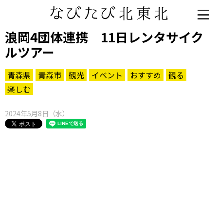
浪岡4団体連携 11日レンタサイク
ルツアー
青森県
青森市
観光
イベント
おすすめ
観る
楽しむ
2024年5月8日（水）
知る一覧
世界遺産
文化・歴史
パワースポット
ミステリー
観る一覧
桜
花
紅葉
楽しむ一覧
まつり・イベント
聖地
おみやげ・特産
道の駅・産直
鉄道
アウトドア・レジャー