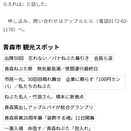
らえれば」と話した。
申し込み、問い合わせはアップルヒル（電話0172-62-
1170）へ。
青森市 観光スポット
出陣50回 忘れない／パナねぶた幕引き 会員ら涙
青森ねぶた祭 熱気最高潮／夜間運行最終日
市民一丸、50回目晴れ舞台 企業に頼らず「100円カン
パ」／私たちのねぶた
ねぶた名人・竹浪さん、橋本に新拠点
青森窯出しアップルパイが総合グランプリ
青森県美20周年展「装飾する魂」11日開幕
一筆入魂 命宿す／青森ねぶた「目入れ」