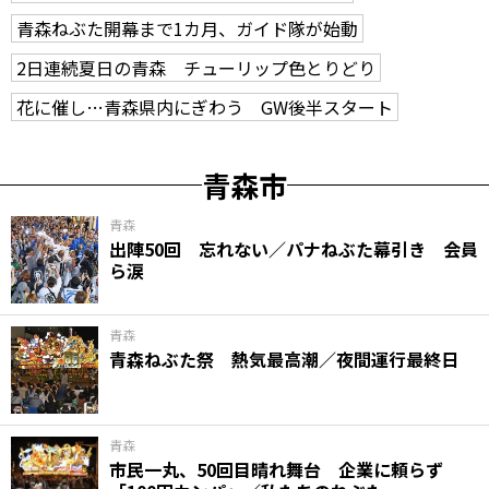
青森ねぶた開幕まで1カ月、ガイド隊が始動
2日連続夏日の青森 チューリップ色とりどり
花に催し…青森県内にぎわう GW後半スタート
青森市
青森
出陣50回 忘れない／パナねぶた幕引き 会員
ら涙
青森
青森ねぶた祭 熱気最高潮／夜間運行最終日
青森
市民一丸、50回目晴れ舞台 企業に頼らず