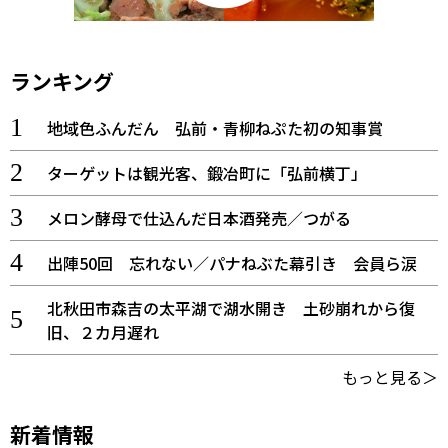
ランキング
地域色ふんだん 弘前・青柳ねぷた初の知事賞
ターゲットは観光客、鍛冶町に「弘前横丁」
メロン酵母で仕込んだ日本酒発売／つがる
出陣50回 忘れない／パナねぶた幕引き 会員ら涙
北秋田市森吉の太平湖で湖水開き 土砂崩れから復
旧、２カ月遅れ
もっと見る＞
新着情報