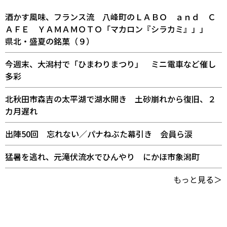
酒かす風味、フランス流 八峰町のＬＡＢＯ ａｎｄ Ｃ
ＡＦＥ ＹＡＭＡＭＯＴＯ「マカロン『シラカミ』」」
県北・盛夏の銘菓（９）
今週末、大潟村で「ひまわりまつり」 ミニ電車など催し
多彩
北秋田市森吉の太平湖で湖水開き 土砂崩れから復旧、２
カ月遅れ
出陣50回 忘れない／パナねぶた幕引き 会員ら涙
猛暑を逃れ、元滝伏流水でひんやり にかほ市象潟町
もっと見る＞