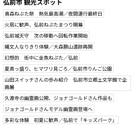
弘前市 観光スポット
青森ねぶた祭 熱気最高潮／夜間運行最終日
火扇に歓声、弘前ねぷたまつり開幕
弘前城天守 次の移動へ回転作業開始
縄文人なりきり体験／大森勝山遺跡再開
幻想的 街中に金魚ねぷた／弘前
夏真っ盛り、ヒマワリ見ごろ／弘前市りんご公園
山田スイッチさんの歩み紹介 弘前市立郷土文学館で企
画展
久渡寺の幽霊画公開、ジョナゴールドさん作品も
ジョナゴールドさんモデル幽霊画登場へ
多彩な体験 初夏に歓声／弘前で「キッズパーク」