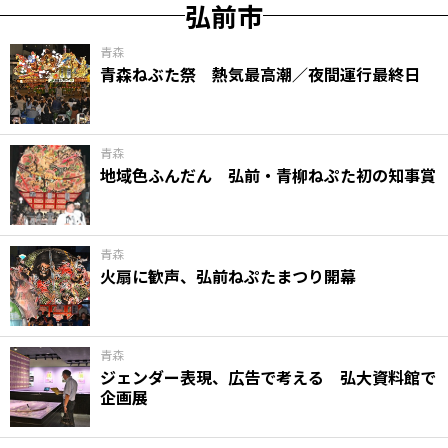
弘前市
青森
青森ねぶた祭 熱気最高潮／夜間運行最終日
青森
地域色ふんだん 弘前・青柳ねぷた初の知事賞
青森
火扇に歓声、弘前ねぷたまつり開幕
青森
ジェンダー表現、広告で考える 弘大資料館で
企画展