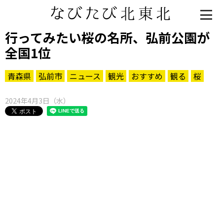
行ってみたい桜の名所、弘前公園が
全国1位
青森県
弘前市
ニュース
観光
おすすめ
観る
桜
2024年4月3日（水）
知る一覧
世界遺産
文化・歴史
パワースポット
ミステリー
観る一覧
桜
花
紅葉
楽しむ一覧
まつり・イベント
聖地
おみやげ・特産
道の駅・産直
鉄道
アウトドア・レジャー