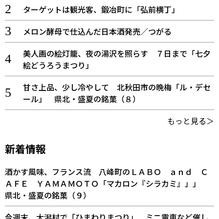
ターゲットは観光客、鍛冶町に「弘前横丁」
メロン酵母で仕込んだ日本酒発売／つがる
美人画の絵灯籠、夜の湯沢を照らす ７日まで「七夕
絵どうろうまつり」
甘さ上品、少し冷やして 北秋田市の晩梅「ル・デセ
ール」 県北・盛夏の銘菓（８）
もっと見る＞
新着情報
酒かす風味、フランス流 八峰町のＬＡＢＯ ａｎｄ Ｃ
ＡＦＥ ＹＡＭＡＭＯＴＯ「マカロン『シラカミ』」」
県北・盛夏の銘菓（９）
今週末、大潟村で「ひまわりまつり」 ミニ電車など催し