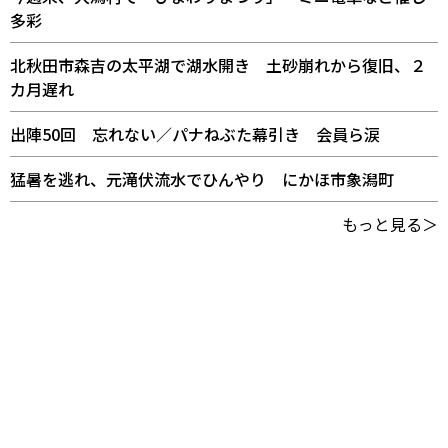
多彩
北秋田市森吉の太平湖で湖水開き 土砂崩れから復旧、２
カ月遅れ
出陣50回 忘れない／パナねぶた幕引き 会員ら涙
猛暑を逃れ、元滝伏流水でひんやり にかほ市象潟町
もっと見る＞