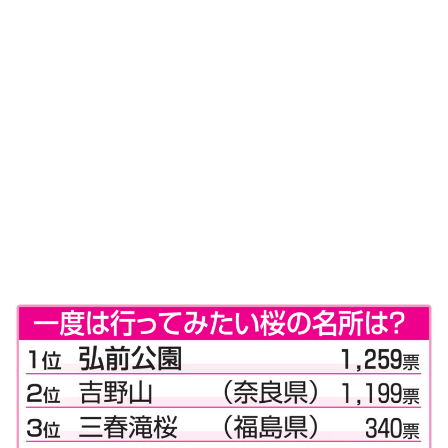
味わう一覧
麺類
ご当地グルメ
酒
スイーツ
癒す一覧
温泉
自然
宿泊
青森県
岩手県
秋田県