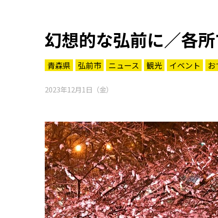
幻想的な弘前に／各所
青森県
弘前市
ニュース
観光
イベント
お
2023年12月1日（金）
知る一覧
世界遺産
文化・歴史
パワースポット
ミステリー