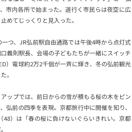
日、市内各所で始まった。道行く市民らは夜空に広
を止めてじっくりと見入った。
一つ、JR弘前駅自由通路では午後4時から点灯式
田口義則駅長、会場の子どもたちが一緒にスイッチ
ED）電球約2万2千個が一斉に輝き、冬の弘前観光
った。
アップでは、前日からの雪が積もる桜の木をピン
り、弘前の四季を表現。京都旅行中に開催を知り、
（48）は「春の桜に負けないぐらいきれい。京都
だ。