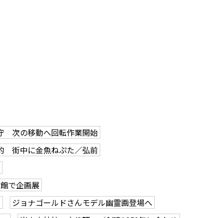
守 次の移動へ回転作業開始
的 街中に金魚ねぷた／弘前
学館で企画展
も
ジョナゴールドさんモデル幽霊画登場へ