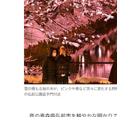
観る一覧
桜
花
紅葉
楽しむ一覧
まつり・イベント
聖地
おみやげ・特産
道の駅・産直
鉄道
アウトドア・レジャー
味わう一覧
麺類
ご当地グルメ
酒
スイーツ
癒す一覧
温泉
自然
宿泊
青森県
岩手県
秋田県
雪の積もる桜の木が、ピンクや青など次々に変化する照
の弘前公園追手門付近
夜の青森県弘前市を鮮やかな明かりで