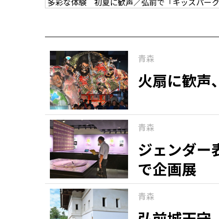
多彩な体験 初夏に歓声／弘前で「キッズパー
青森
火扇に歓声
青森
ジェンダー
で企画展
青森
弘前城天守