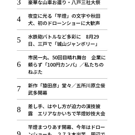
豪華な山車お還り・八戸三社大祭
夜空に光る「竿燈」の文字や秋田
犬、初のドローンショーに大歓声
水鉄砲バトルなど多彩に 8月29
日、三戸で「城山ジャンボリー」
市民一丸、50回目晴れ舞台 企業に
頼らず「100円カンパ」／私たちの
ねぶた
新作「猿田彦」堂々／五所川原立佞
武多開幕
差し手、はやし方が迫力の演技披
露 エリアなかいちで竿燈妙技大会
竿燈まつりあす開幕、今年はドロー
ンショーも ２７３本出竿、周辺で