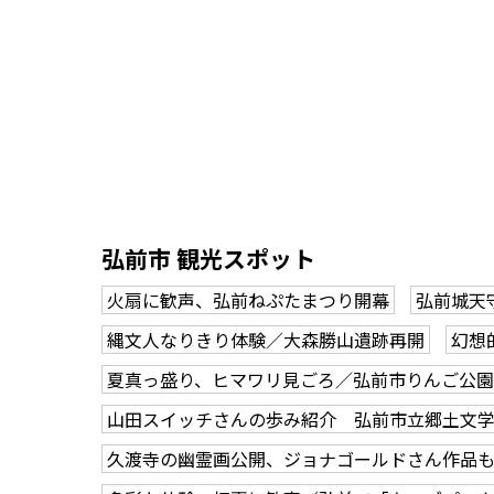
弘前市 観光スポット
火扇に歓声、弘前ねぷたまつり開幕
弘前城天
縄文人なりきり体験／大森勝山遺跡再開
幻想
夏真っ盛り、ヒマワリ見ごろ／弘前市りんご公園
山田スイッチさんの歩み紹介 弘前市立郷土文
久渡寺の幽霊画公開、ジョナゴールドさん作品