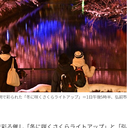
明で彩られた「冬に咲くさくらライトアップ」＝1日午後5時半、弘前市
彩る催し「冬に咲くさくらライトアップ」と「弘