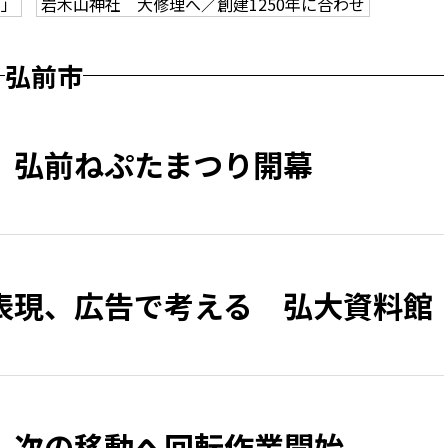
ク」
岩木山神社 大修理へ／創建1250年に合わせ
弘前市
、弘前ねぷたまつり開幕
表現、広告で考える 弘大資料館
 次の移動へ回転作業開始