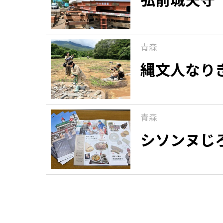
青森
縄文人なり
青森
シソンヌじ