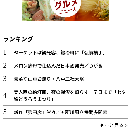
ランキング
ターゲットは観光客、鍛冶町に「弘前横丁」
メロン酵母で仕込んだ日本酒発売／つがる
豪華な山車お還り・八戸三社大祭
美人画の絵灯籠、夜の湯沢を照らす ７日まで「七夕
絵どうろうまつり」
新作「猿田彦」堂々／五所川原立佞武多開幕
もっと見る＞