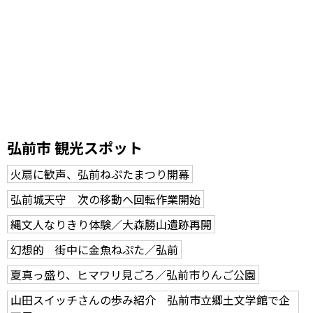
弘前市 観光スポット
火扇に歓声、弘前ねぷたまつり開幕
弘前城天守 次の移動へ回転作業開始
縄文人なりきり体験／大森勝山遺跡再開
幻想的 街中に金魚ねぷた／弘前
夏真っ盛り、ヒマワリ見ごろ／弘前市りんご公園
山田スイッチさんの歩み紹介 弘前市立郷土文学館で企