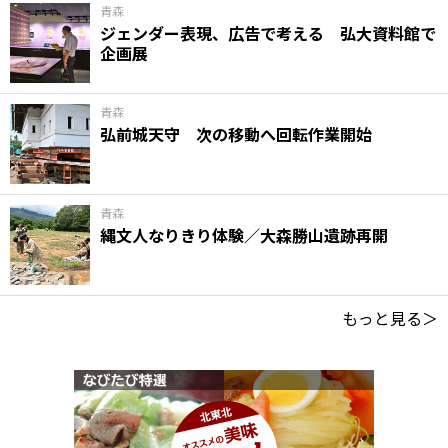
青森
ジェンダー表現、広告で考える 弘大資料館で
企画展
青森
弘前城天守 次の移動へ回転作業開始
青森
縄文人なりきり体験／大森勝山遺跡再開
もっと見る＞