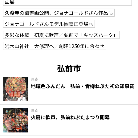
画展
久渡寺の幽霊画公開、ジョナゴールドさん作品も
ジョナゴールドさんモデル幽霊画登場へ
多彩な体験 初夏に歓声／弘前で「キッズパーク」
岩木山神社 大修理へ／創建1250年に合わせ
弘前市
青森
地域色ふんだん 弘前・青柳ねぷた初の知事賞
青森
火扇に歓声、弘前ねぷたまつり開幕