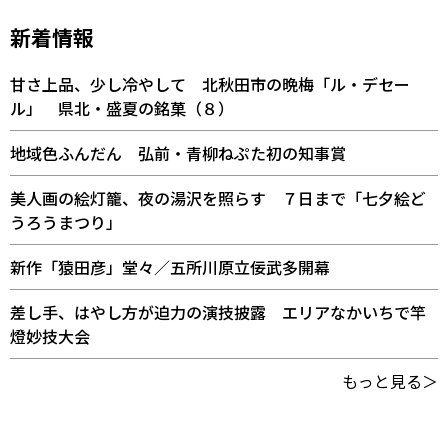
新着情報
甘さ上品、少し冷やして 北秋田市の晩梅「ル・デセー
ル」 県北・盛夏の銘菓（８）
地域色ふんだん 弘前・青柳ねぷた初の知事賞
美人画の絵灯籠、夜の湯沢を照らす ７日まで「七夕絵ど
うろうまつり」
新作「猿田彦」堂々／五所川原立佞武多開幕
差し手、はやし方が迫力の演技披露 エリアなかいちで竿
燈妙技大会
もっと見る＞