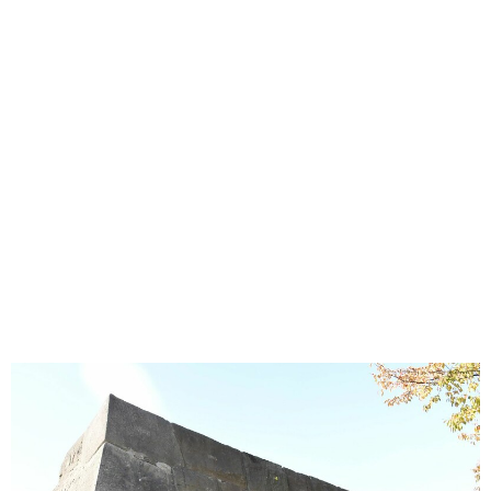
味わう一覧
麺類
ご当地グルメ
酒
スイーツ
癒す一覧
温泉
自然
宿泊
青森県
岩手県
秋田県