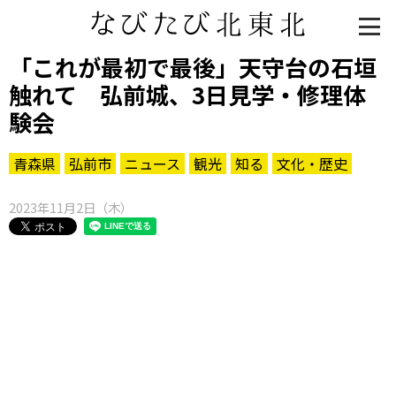
「これが最初で最後」天守台の石垣
触れて 弘前城、3日見学・修理体
験会
青森県
弘前市
ニュース
観光
知る
文化・歴史
2023年11月2日（木）
知る一覧
世界遺産
文化・歴史
パワースポット
ミステリー
観る一覧
桜
花
紅葉
楽しむ一覧
まつり・イベント
聖地
おみやげ・特産
道の駅・産直
鉄道
アウトドア・レジャー