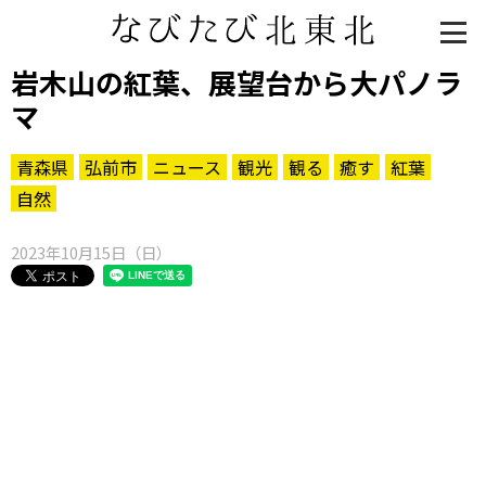
岩木山の紅葉、展望台から大パノラ
マ
青森県
弘前市
ニュース
観光
観る
癒す
紅葉
自然
2023年10月15日（日）
知る一覧
世界遺産
文化・歴史
パワースポット
ミステリー
観る一覧
桜
花
紅葉
楽しむ一覧
まつり・イベント
聖地
おみやげ・特産
道の駅・産直
鉄道
アウトドア・レジャー