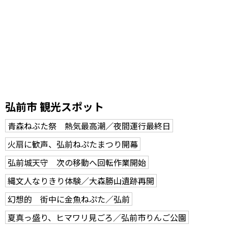
弘前市 観光スポット
青森ねぶた祭 熱気最高潮／夜間運行最終日
火扇に歓声、弘前ねぷたまつり開幕
弘前城天守 次の移動へ回転作業開始
縄文人なりきり体験／大森勝山遺跡再開
幻想的 街中に金魚ねぷた／弘前
夏真っ盛り、ヒマワリ見ごろ／弘前市りんご公園