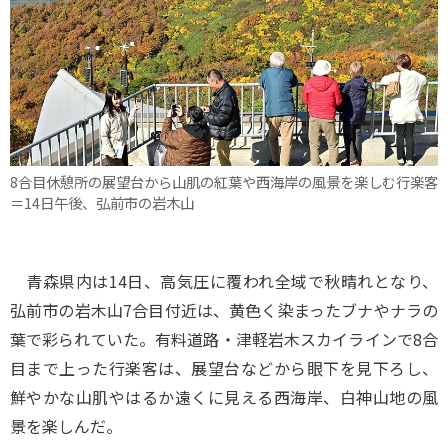
8合目休憩所の展望台から山肌の紅葉や西海岸の風景を楽しむ行楽客
＝14日午後、弘前市の岩木山
青森県内は14日、高気圧に覆われ全域で秋晴れとなり、
弘前市の岩木山7合目付近は、黄色く染まったブナやナラの
葉で彩られていた。有料道路・津軽岩木スカイラインで8合
目まで上った行楽客は、展望台などから眼下を見下ろし、
鮮やかな山肌やはるか遠くに見える西海岸、白神山地の風
景を楽しんだ。