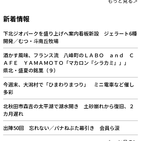
もっと見る＞
新着情報
下北ジオパークを盛り上げへ案内看板新設 ジェラート6種
開発／むつ・斗南丘牧場
酒かす風味、フランス流 八峰町のＬＡＢＯ ａｎｄ Ｃ
ＡＦＥ ＹＡＭＡＭＯＴＯ「マカロン『シラカミ』」」
県北・盛夏の銘菓（９）
今週末、大潟村で「ひまわりまつり」 ミニ電車など催し
多彩
北秋田市森吉の太平湖で湖水開き 土砂崩れから復旧、２
カ月遅れ
出陣50回 忘れない／パナねぶた幕引き 会員ら涙