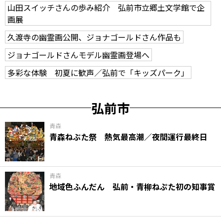
山田スイッチさんの歩み紹介 弘前市立郷土文学館で企
画展
久渡寺の幽霊画公開、ジョナゴールドさん作品も
ジョナゴールドさんモデル幽霊画登場へ
多彩な体験 初夏に歓声／弘前で「キッズパーク」
弘前市
青森
青森ねぶた祭 熱気最高潮／夜間運行最終日
青森
地域色ふんだん 弘前・青柳ねぷた初の知事賞