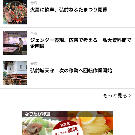
青森
火扇に歓声、弘前ねぷたまつり開幕
青森
ジェンダー表現、広告で考える 弘大資料館で
企画展
青森
弘前城天守 次の移動へ回転作業開始
もっと見る＞