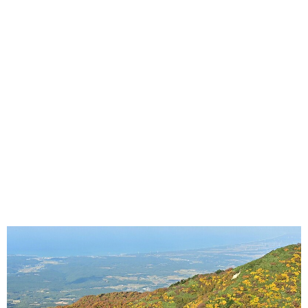
味わう一覧
麺類
ご当地グルメ
酒
スイーツ
癒す一覧
温泉
自然
宿泊
青森県
岩手県
秋田県