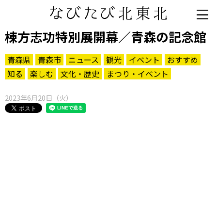
棟方志功特別展開幕／青森の記念館
青森県
青森市
ニュース
観光
イベント
おすすめ
知る
楽しむ
文化・歴史
まつり・イベント
2023年6月20日（火）
知る一覧
世界遺産
文化・歴史
パワースポット
ミステリー
観る一覧
桜
花
紅葉
楽しむ一覧
まつり・イベント
聖地
おみやげ・特産
道の駅・産直
鉄道
アウトドア・レジャー