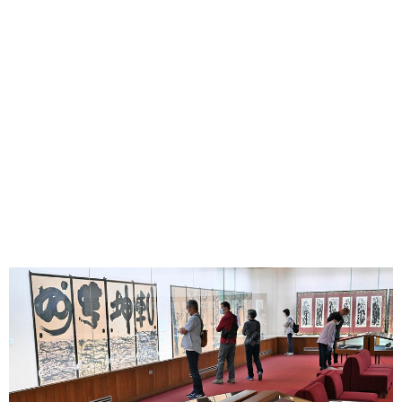
味わう一覧
麺類
ご当地グルメ
酒
スイーツ
癒す一覧
温泉
自然
宿泊
青森県
岩手県
秋田県