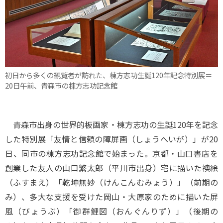
初日から多くの観覧者が訪れた、棟方志功生誕120年記念特別展＝
20日午前、青森市の棟方志功記念館
青森市出身の世界的板画家・棟方志功の生誕120年を記念
した特別展「友情と信頼の障屏画（しょうへいが）」が20
日、同市の棟方志功記念館で始まった。京都・山口書店を
創業した友人の山口繁太郎（平川市出身）宅に描いた襖絵
（ふすまえ）「乾坤無妙（けんこんむみょう）」（前期の
み）、多大な支援を受けた岡山・大原家のために描いた屏
風（びょうぶ）「御群鯉図（おんぐんりず）」（後期の