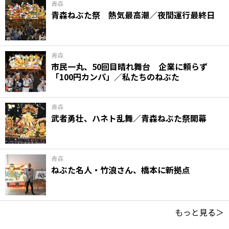
青森
青森ねぶた祭 熱気最高潮／夜間運行最終日
青森
市民一丸、50回目晴れ舞台 企業に頼らず
「100円カンパ」／私たちのねぶた
青森
武者勇壮、ハネト乱舞／青森ねぶた祭開幕
青森
ねぶた名人・竹浪さん、橋本に新拠点
もっと見る＞