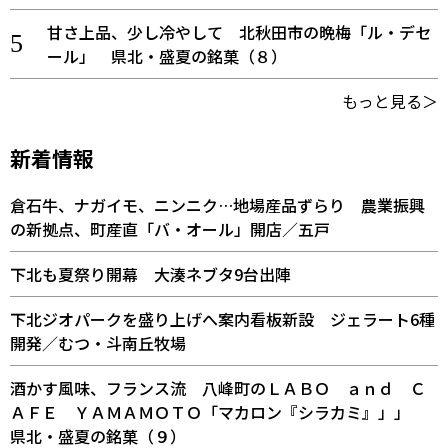
甘さ上品、少し冷やして 北秋田市の晩梅「ル・デセ
ール」 県北・盛夏の銘菓（８）
もっと見る＞
新着情報
倉石牛、ナガイモ、ニンニク…地場産品ずらり 農業振興
の新拠点、町産直「バ・オール」開店／五戸
下北も夏祭り開幕 大湊ネブタ9台出陣
下北ジオパークを盛り上げへ案内看板新設 ジェラート6種
開発／むつ・斗南丘牧場
酒かす風味、フランス流 八峰町のＬＡＢＯ ａｎｄ Ｃ
ＡＦＥ ＹＡＭＡＭＯＴＯ「マカロン『シラカミ』」」
県北・盛夏の銘菓（９）