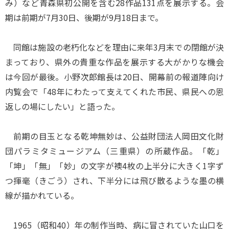
み）など青森県初公開を含む28作品131点を展示する。会
期は前期が7月30日、後期が9月18日まで。
同館は施設の老朽化などを理由に来年3月末での閉館が決
まっており、県外の貴重な作品を展示する大がかりな機会
は今回が最後。小野次郎館長は20日、開幕前の報道陣向け
内覧会で「48年にわたって支えてくれた市民、県民への恩
返しの場にしたい」と語った。
前期の目玉となる乾坤無妙は、公益財団法人岡田文化財
団パラミタミュージアム（三重県）の所蔵作品。「乾」
「坤」「無」「妙」の文字が襖4枚の上半分に大きく1字ず
つ揮毫（きごう）され、下半分には飛び散るような墨の横
線が描かれている。
1965（昭和40）年の制作当時、病に冒されていた山口を