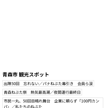
青森市 観光スポット
出陣50回 忘れない／パナねぶた幕引き 会員ら涙
青森ねぶた祭 熱気最高潮／夜間運行最終日
市民一丸、50回目晴れ舞台 企業に頼らず「100円カン
パ」／私たちのねぶた