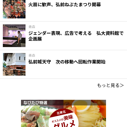
火扇に歓声、弘前ねぷたまつり開幕
青森
ジェンダー表現、広告で考える 弘大資料館で
企画展
青森
弘前城天守 次の移動へ回転作業開始
もっと見る＞