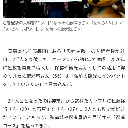
忍者屋敷の入館者2千人目となった佐藤祥行さん（左から4人目）と
石戸さん（同3人目）。左端は佐藤光麿さん
青森県弘前市森町にある「忍者屋敷」の入館者数が21
日、2千人を突破した。オープンから約1年で達成。2020年
に屋敷を自費で購入し、保存や観光資源としての活用に努
めてきた佐藤光麿さん（66）は「弘前の観光にインパクト
を与えていきたい」と意気込んだ。
2千人目となったのは神奈川から訪れたカップルの佐藤祥
行さん（29）と石戸佑梨さん（27）。2人とも歴史が好き
だということもあり、弘前城や忍者屋敷を見学する「忍者
コース」を巡ってきた。