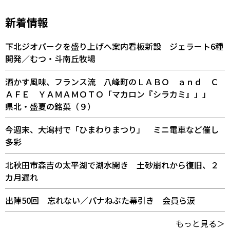
新着情報
下北ジオパークを盛り上げへ案内看板新設 ジェラート6種
開発／むつ・斗南丘牧場
酒かす風味、フランス流 八峰町のＬＡＢＯ ａｎｄ Ｃ
ＡＦＥ ＹＡＭＡＭＯＴＯ「マカロン『シラカミ』」」
県北・盛夏の銘菓（９）
今週末、大潟村で「ひまわりまつり」 ミニ電車など催し
多彩
北秋田市森吉の太平湖で湖水開き 土砂崩れから復旧、２
カ月遅れ
出陣50回 忘れない／パナねぶた幕引き 会員ら涙
もっと見る＞