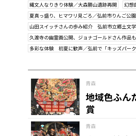
縄文人なりきり体験／大森勝山遺跡再開
幻想
夏真っ盛り、ヒマワリ見ごろ／弘前市りんご公園
山田スイッチさんの歩み紹介 弘前市立郷土文
久渡寺の幽霊画公開、ジョナゴールドさん作品
多彩な体験 初夏に歓声／弘前で「キッズパー
青森
地域色ふん
賞
青森