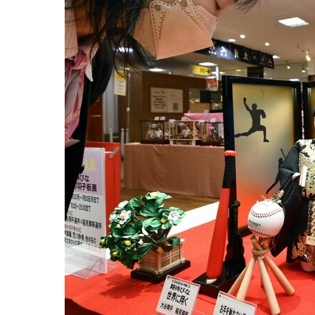
観る一覧
桜
花
紅葉
楽しむ一覧
まつり・イベント
聖地
おみやげ・特産
道の駅・産直
鉄道
アウトドア・レジャー
味わう一覧
麺類
ご当地グルメ
酒
スイーツ
癒す一覧
温泉
自然
宿泊
青森県
岩手県
秋田県