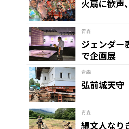
火扇に歓声
青森
ジェンダー
で企画展
青森
弘前城天守
青森
縄文人なり