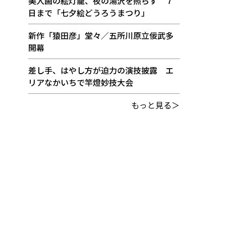
美人画の絵灯籠、夜の湯沢を照らす ７
日まで「七夕絵どうろうまつり」
新作「猿田彦」堂々／五所川原立佞武多
開幕
差し手、はやし方が迫力の演技披露 エ
リアなかいちで竿燈妙技大会
もっと見る＞