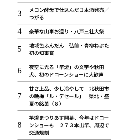
メロン酵母で仕込んだ日本酒発売／
つがる
豪華な山車お還り・八戸三社大祭
地域色ふんだん 弘前・青柳ねぷた
初の知事賞
夜空に光る「竿燈」の文字や秋田
犬、初のドローンショーに大歓声
甘さ上品、少し冷やして 北秋田市
の晩梅「ル・デセール」 県北・盛
夏の銘菓（８）
竿燈まつりあす開幕、今年はドロー
ンショーも ２７３本出竿、周辺で
交通規制