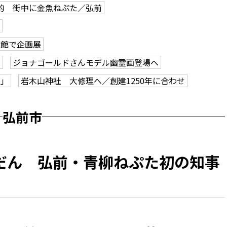
的 街中に金魚ねぷた／弘前
学館で企画展
も
ジョナゴールドさんモデル幽霊画登場へ
ク」
岩木山神社 大修理へ／創建1250年に合わせ
弘前市
だん 弘前・青柳ねぷた初の知事