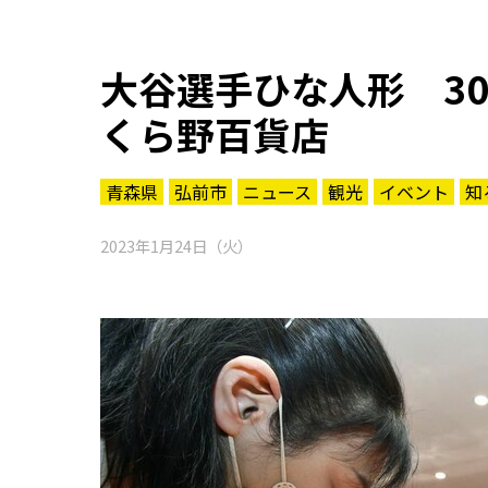
大谷選手ひな人形 3
くら野百貨店
青森県
弘前市
ニュース
観光
イベント
知
2023年1月24日（火）
知る一覧
世界遺産
文化・歴史
パワースポット
ミステリー