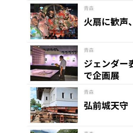
青森
火扇に歓声
青森
ジェンダー
で企画展
青森
弘前城天守