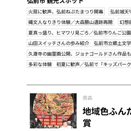
弘前市 観光スポット
火扇に歓声、弘前ねぷたまつり開幕
弘前城天
縄文人なりきり体験／大森勝山遺跡再開
幻想
夏真っ盛り、ヒマワリ見ごろ／弘前市りんご公園
山田スイッチさんの歩み紹介 弘前市立郷土文
久渡寺の幽霊画公開、ジョナゴールドさん作品
多彩な体験 初夏に歓声／弘前で「キッズパー
青森
地域色ふん
賞