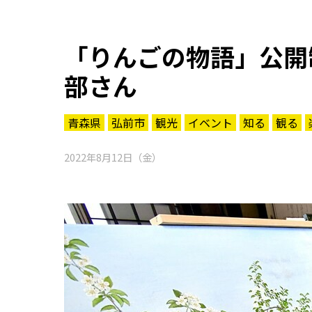
「りんごの物語」公開
部さん
青森県
弘前市
観光
イベント
知る
観る
2022年8月12日（金）
知る一覧
世界遺産
文化・歴史
パワースポット
ミステリー