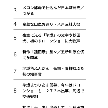
メロン酵母で仕込んだ日本酒発売／
つがる
豪華な山車お還り・八戸三社大祭
夜空に光る「竿燈」の文字や秋田
犬、初のドローンショーに大歓声
新作「猿田彦」堂々／五所川原立佞
武多開幕
地域色ふんだん 弘前・青柳ねぷた
初の知事賞
竿燈まつりあす開幕、今年はドロー
ンショーも ２７３本出竿、周辺で
交通規制
甘さ上品、少し冷やして 北秋田市