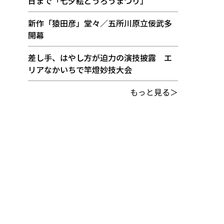
日まで「七夕絵どうろうまつり」
新作「猿田彦」堂々／五所川原立佞武多
開幕
差し手、はやし方が迫力の演技披露 エ
リアなかいちで竿燈妙技大会
もっと見る＞