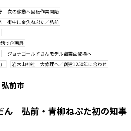
守 次の移動へ回転作業開始
的 街中に金魚ねぷた／弘前
学館で企画展
も
ジョナゴールドさんモデル幽霊画登場へ
ク」
岩木山神社 大修理へ／創建1250年に合わせ
弘前市
だん 弘前・青柳ねぷた初の知事