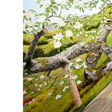
観る一覧
桜
花
紅葉
楽しむ一覧
まつり・イベント
聖地
おみやげ・特産
道の駅・産直
鉄道
アウトドア・レジャー
味わう一覧
麺類
ご当地グルメ
酒
スイーツ
癒す一覧
温泉
自然
宿泊
青森県
岩手県
秋田県