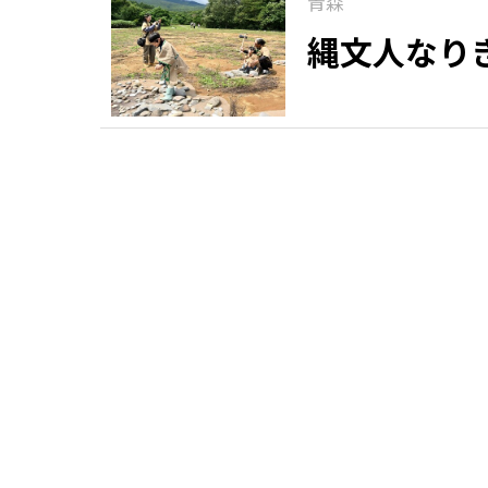
青森
縄文人なり