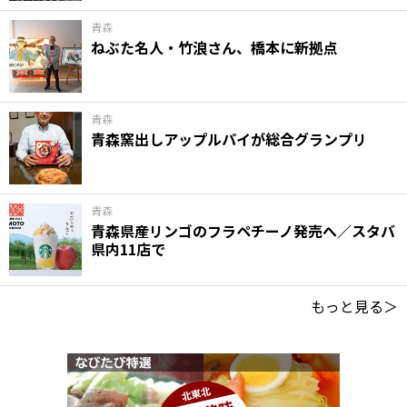
青森
ねぶた名人・竹浪さん、橋本に新拠点
青森
青森窯出しアップルパイが総合グランプリ
青森
青森県産リンゴのフラペチーノ発売へ／スタバ
県内11店で
もっと見る＞