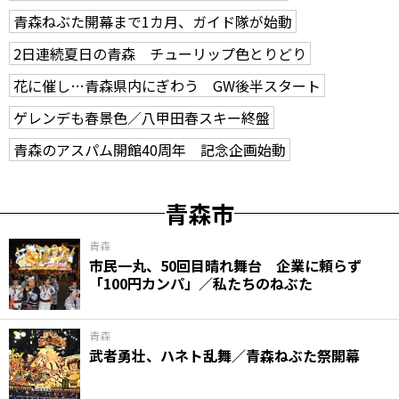
青森ねぶた開幕まで1カ月、ガイド隊が始動
2日連続夏日の青森 チューリップ色とりどり
花に催し…青森県内にぎわう GW後半スタート
ゲレンデも春景色／八甲田春スキー終盤
青森のアスパム開館40周年 記念企画始動
青森市
青森
市民一丸、50回目晴れ舞台 企業に頼らず
「100円カンパ」／私たちのねぶた
青森
武者勇壮、ハネト乱舞／青森ねぶた祭開幕