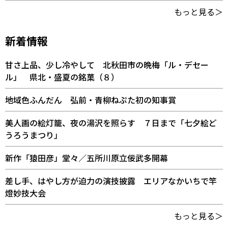
もっと見る＞
新着情報
甘さ上品、少し冷やして 北秋田市の晩梅「ル・デセー
ル」 県北・盛夏の銘菓（８）
地域色ふんだん 弘前・青柳ねぷた初の知事賞
美人画の絵灯籠、夜の湯沢を照らす ７日まで「七夕絵ど
うろうまつり」
新作「猿田彦」堂々／五所川原立佞武多開幕
差し手、はやし方が迫力の演技披露 エリアなかいちで竿
燈妙技大会
もっと見る＞