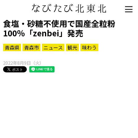
食塩・砂糖不使用で国産全粒粉
100％「zenbei」発売
青森県
青森市
ニュース
観光
味わう
2022年8月9日（火）
知る一覧
世界遺産
文化・歴史
パワースポット
ミステリー
観る一覧
桜
花
紅葉
楽しむ一覧
まつり・イベント
聖地
おみやげ・特産
道の駅・産直
鉄道
アウトドア・レジャー