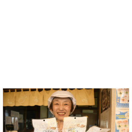
味わう一覧
麺類
ご当地グルメ
酒
スイーツ
癒す一覧
温泉
自然
宿泊
青森県
岩手県
秋田県