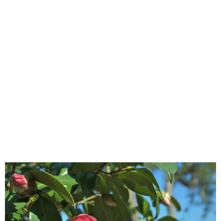
味わう一覧
麺類
ご当地グルメ
酒
スイーツ
癒す一覧
温泉
自然
宿泊
青森県
岩手県
秋田県