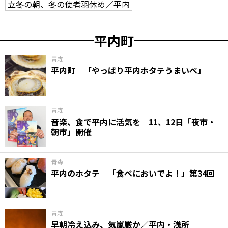
立冬の朝、冬の使者羽休め／平内
平内町
青森
平内町 「やっぱり平内ホタテうまいべ」
青森
音楽、食で平内に活気を 11、12日「夜市・
朝市」開催
青森
平内のホタテ 「食べにおいでよ！」第34回
青森
早朝冷え込み、気嵐厳か／平内・浅所