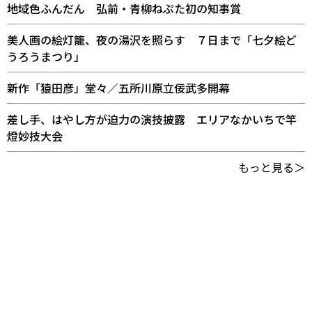
地域色ふんだん 弘前・青柳ねぷた初の知事賞
美人画の絵灯籠、夜の湯沢を照らす ７日まで「七夕絵ど
うろうまつり」
新作「猿田彦」堂々／五所川原立佞武多開幕
差し手、はやし方が迫力の演技披露 エリアなかいちで竿
燈妙技大会
もっと見る＞