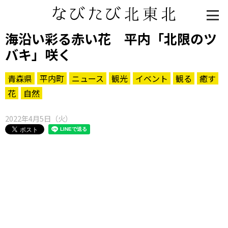
海沿い彩る赤い花 平内「北限のツ
バキ」咲く
青森県
平内町
ニュース
観光
イベント
観る
癒す
花
自然
2022年4月5日（火）
知る一覧
世界遺産
文化・歴史
パワースポット
ミステリー
観る一覧
桜
花
紅葉
楽しむ一覧
まつり・イベント
聖地
おみやげ・特産
道の駅・産直
鉄道
アウトドア・レジャー