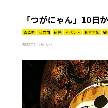
「つがにゃん」10日
青森県
弘前市
観光
イベント
おすすめ
観
2022年2月9日（水）
知る一覧
世界遺産
文化・歴史
パワースポット
ミステリー