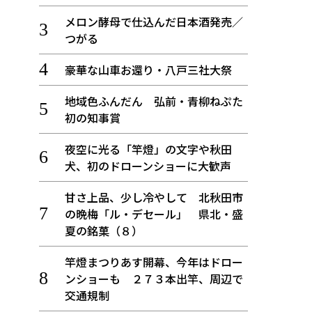
メロン酵母で仕込んだ日本酒発売／
つがる
豪華な山車お還り・八戸三社大祭
地域色ふんだん 弘前・青柳ねぷた
初の知事賞
夜空に光る「竿燈」の文字や秋田
犬、初のドローンショーに大歓声
甘さ上品、少し冷やして 北秋田市
の晩梅「ル・デセール」 県北・盛
夏の銘菓（８）
竿燈まつりあす開幕、今年はドロー
ンショーも ２７３本出竿、周辺で
交通規制