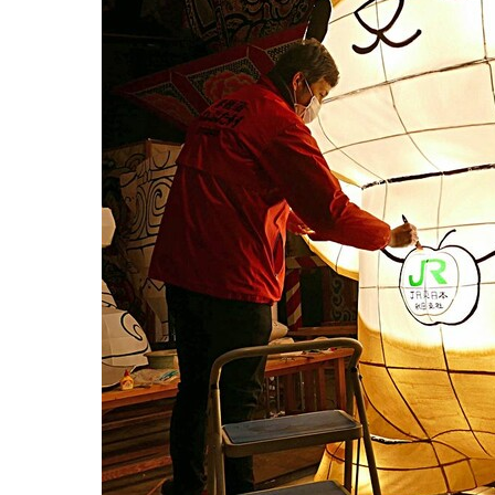
観る一覧
桜
花
紅葉
楽しむ一覧
まつり・イベント
聖地
おみやげ・特産
道の駅・産直
鉄道
アウトドア・レジャー
味わう一覧
麺類
ご当地グルメ
酒
スイーツ
癒す一覧
温泉
自然
宿泊
青森県
岩手県
秋田県