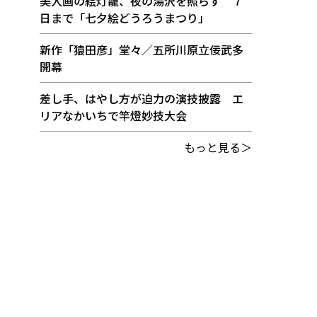
美人画の絵灯籠、夜の湯沢を照らす ７
日まで「七夕絵どうろうまつり」
新作「猿田彦」堂々／五所川原立佞武多
開幕
差し手、はやし方が迫力の演技披露 エ
リアなかいちで竿燈妙技大会
もっと見る＞