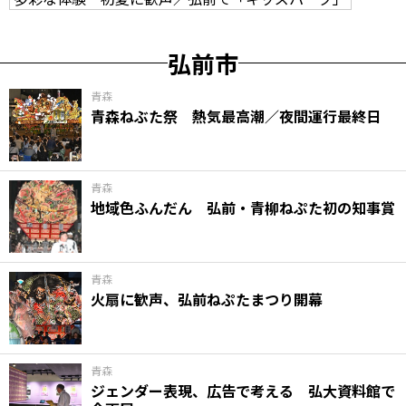
弘前市
青森
青森ねぶた祭 熱気最高潮／夜間運行最終日
青森
地域色ふんだん 弘前・青柳ねぷた初の知事賞
青森
火扇に歓声、弘前ねぷたまつり開幕
青森
ジェンダー表現、広告で考える 弘大資料館で