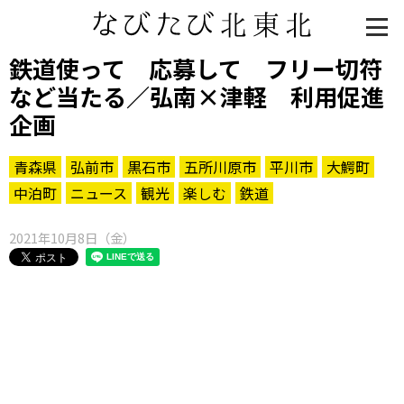
鉄道使って 応募して フリー切符
など当たる／弘南×津軽 利用促進
企画
青森県
弘前市
黒石市
五所川原市
平川市
大鰐町
中泊町
ニュース
観光
楽しむ
鉄道
2021年10月8日（金）
知る一覧
世界遺産
文化・歴史
パワースポット
ミステリー
観る一覧
桜
花
紅葉
楽しむ一覧
まつり・イベント
聖地
おみやげ・特産
道の駅・産直
鉄道
アウトドア・レジャー