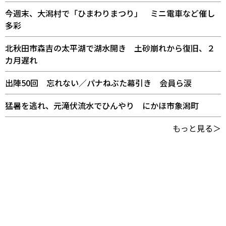
今週末、大潟村で「ひまわりまつり」 ミニ電車など催し
多彩
北秋田市森吉の太平湖で湖水開き 土砂崩れから復旧、２
カ月遅れ
出陣50回 忘れない／パナねぶた幕引き 会員ら涙
猛暑を逃れ、元滝伏流水でひんやり にかほ市象潟町
もっと見る＞