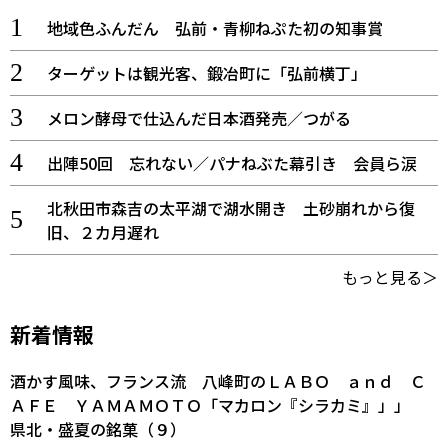
地域色ふんだん 弘前・青柳ねぷた初の知事賞
ターゲットは観光客、鍛冶町に「弘前横丁」
メロン酵母で仕込んだ日本酒発売／つがる
出陣50回 忘れない／パナねぶた幕引き 会員ら涙
北秋田市森吉の太平湖で湖水開き 土砂崩れから復
旧、２カ月遅れ
もっと見る＞
新着情報
酒かす風味、フランス流 八峰町のＬＡＢＯ ａｎｄ Ｃ
ＡＦＥ ＹＡＭＡＭＯＴＯ「マカロン『シラカミ』」」
県北・盛夏の銘菓（９）