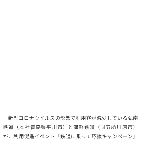
味わう一覧
麺類
ご当地グルメ
酒
スイーツ
癒す一覧
温泉
自然
宿泊
青森県
岩手県
秋田県
新型コロナウイルスの影響で利用客が減少している弘南
鉄道（本社青森県平川市）と津軽鉄道（同五所川原市）
が、利用促進イベント「鉄道に乗って応援キャンペーン」