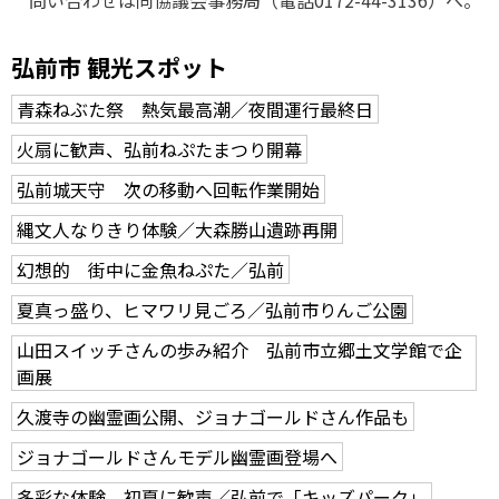
問い合わせは同協議会事務局（電話0172-44-3136）へ。
弘前市 観光スポット
青森ねぶた祭 熱気最高潮／夜間運行最終日
火扇に歓声、弘前ねぷたまつり開幕
弘前城天守 次の移動へ回転作業開始
縄文人なりきり体験／大森勝山遺跡再開
幻想的 街中に金魚ねぷた／弘前
夏真っ盛り、ヒマワリ見ごろ／弘前市りんご公園
山田スイッチさんの歩み紹介 弘前市立郷土文学館で企
画展
久渡寺の幽霊画公開、ジョナゴールドさん作品も
ジョナゴールドさんモデル幽霊画登場へ
多彩な体験 初夏に歓声／弘前で「キッズパーク」