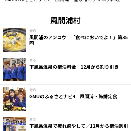
風間浦村
青森
風間浦のアンコウ 「食べにおいでよ！」第35
回
青森
下風呂温泉の宿泊料金 12月から割り引き
青森
GMUのふるさとナビ4 風間浦・鮟鱇定食
青森
下風呂温泉で疲れ癒やして／12月から宿泊割引