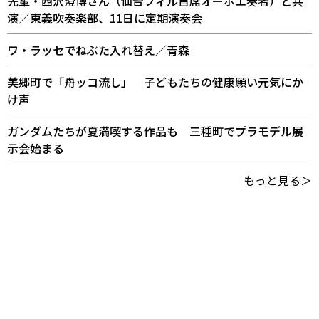
先輩・西沢澄博さん（仙台フィル首席オーボエ奏者）と共
演／東義吹奏楽部、11日に定期演奏会
ワ・ラッセでねぶた入れ替え／青森
美郷町で「舟ッコ流し」 子どもたちの健康願い元気にか
け声
ガンダムたちが夏満喫する作品も 三種町でプラモデル展
示会始まる
もっと見る＞