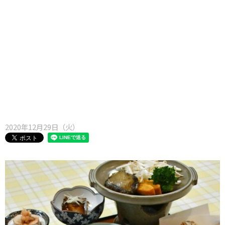
味わう一覧
麺類
ご当地グルメ
酒
スイーツ
癒す一覧
温泉
自然
宿泊
青森県
岩手県
秋田県
2020年12月29日（火）