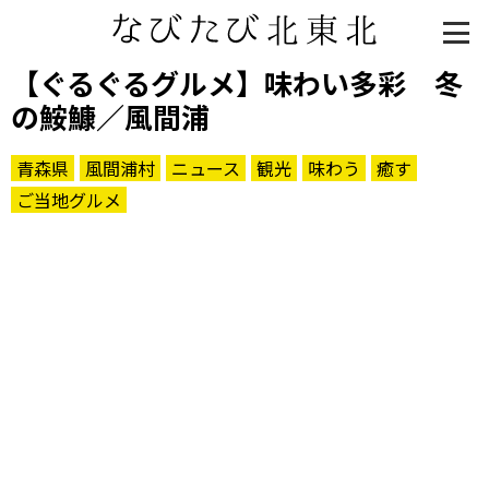
【ぐるぐるグルメ】味わい多彩 冬
の鮟鱇／風間浦
青森県
風間浦村
ニュース
観光
味わう
癒す
ご当地グルメ
知る一覧
世界遺産
文化・歴史
パワースポット
ミステリー
観る一覧
桜
花
紅葉
楽しむ一覧
まつり・イベント
聖地
おみやげ・特産
道の駅・産直
鉄道
アウトドア・レジャー