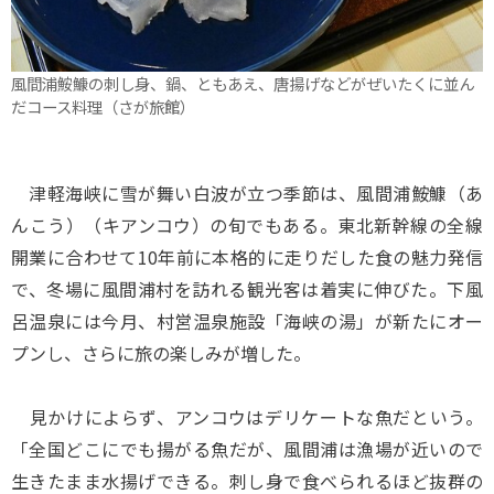
風間浦鮟鱇の刺し身、鍋、ともあえ、唐揚げなどがぜいたくに並ん
だコース料理（さが旅館）
津軽海峡に雪が舞い白波が立つ季節は、風間浦鮟鱇（あ
んこう）（キアンコウ）の旬でもある。東北新幹線の全線
開業に合わせて10年前に本格的に走りだした食の魅力発信
で、冬場に風間浦村を訪れる観光客は着実に伸びた。下風
呂温泉には今月、村営温泉施設「海峡の湯」が新たにオー
プンし、さらに旅の楽しみが増した。
見かけによらず、アンコウはデリケートな魚だという。
「全国どこにでも揚がる魚だが、風間浦は漁場が近いので
生きたまま水揚げできる。刺し身で食べられるほど抜群の