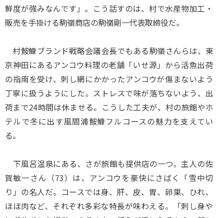
鮮度が強みなんです」。こう話すのは、村で水産物加工・
販売を手掛ける駒嶺商店の駒嶺剛一代表取締役だ。
村鮟鱇ブランド戦略会議会長でもある駒嶺さんらは、東
京神田にあるアンコウ料理の老舗「いせ源」から活魚出荷
の指南を受け、刺し網にかかったアンコウが傷まないよう
丁寧に扱うようにした。ストレスで味が落ちないよう、出
荷まで24時間は休ませる。こうした工夫が、村の旅館やホ
テルで冬に出す風間浦鮟鱇フルコースの魅力を支えてい
る。
下風呂温泉にある、さが旅館も提供店の一つ。主人の佐
賀敏一さん（73）は、アンコウを豪快にさばく「雪中切
り」の名人だ。コースでは身、肝、皮、胃、卵巣、ひれ、
ほほ肉など、それぞれ多彩な特長が味わえる。「刺し身や