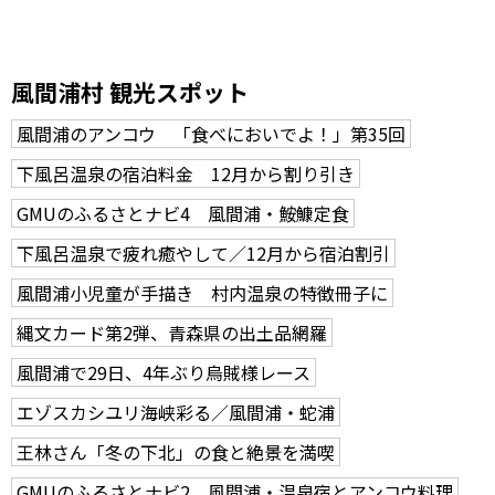
風間浦村 観光スポット
風間浦のアンコウ 「食べにおいでよ！」第35回
下風呂温泉の宿泊料金 12月から割り引き
GMUのふるさとナビ4 風間浦・鮟鱇定食
下風呂温泉で疲れ癒やして／12月から宿泊割引
風間浦小児童が手描き 村内温泉の特徴冊子に
縄文カード第2弾、青森県の出土品網羅
風間浦で29日、4年ぶり烏賊様レース
エゾスカシユリ海峡彩る／風間浦・蛇浦
王林さん「冬の下北」の食と絶景を満喫
GMUのふるさとナビ2 風間浦・温泉宿とアンコウ料理