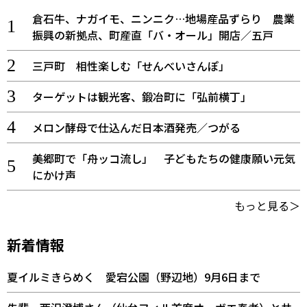
倉石牛、ナガイモ、ニンニク…地場産品ずらり 農業
振興の新拠点、町産直「バ・オール」開店／五戸
三戸町 相性楽しむ「せんべいさんぽ」
ターゲットは観光客、鍛冶町に「弘前横丁」
メロン酵母で仕込んだ日本酒発売／つがる
美郷町で「舟ッコ流し」 子どもたちの健康願い元気
にかけ声
もっと見る＞
新着情報
夏イルミきらめく 愛宕公園（野辺地）9月6日まで