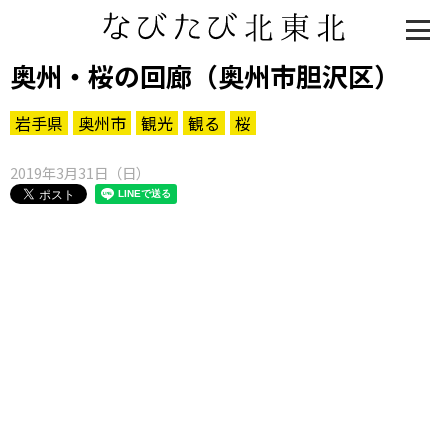
奥州・桜の回廊（奥州市胆沢区）
岩手県
奥州市
観光
観る
桜
2019年3月31日（日）
知る一覧
世界遺産
文化・歴史
パワースポット
ミステリー
観る一覧
桜
花
紅葉
楽しむ一覧
まつり・イベント
聖地
おみやげ・特産
道の駅・産直
鉄道
アウトドア・レジャー