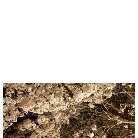
味わう一覧
麺類
ご当地グルメ
酒
スイーツ
癒す一覧
温泉
自然
宿泊
青森県
岩手県
秋田県