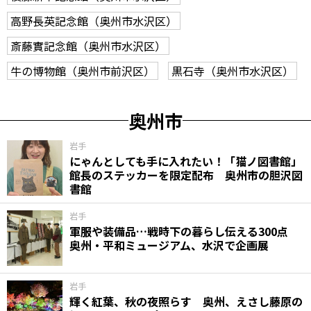
高野長英記念館（奥州市水沢区）
斎藤實記念館（奥州市水沢区）
牛の博物館（奥州市前沢区）
黒石寺（奥州市水沢区）
奥州市
岩手
にゃんとしても手に入れたい！「猫ノ図書館」
館長のステッカーを限定配布 奥州市の胆沢図
書館
岩手
軍服や装備品…戦時下の暮らし伝える300点
奥州・平和ミュージアム、水沢で企画展
岩手
輝く紅葉、秋の夜照らす 奥州、えさし藤原の