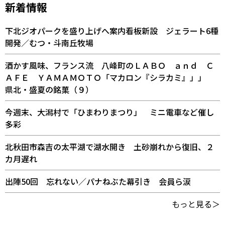
新着情報
下北ジオパークを盛り上げへ案内看板新設 ジェラート6種
開発／むつ・斗南丘牧場
酒かす風味、フランス流 八峰町のＬＡＢＯ ａｎｄ Ｃ
ＡＦＥ ＹＡＭＡＭＯＴＯ「マカロン『シラカミ』」」
県北・盛夏の銘菓（９）
今週末、大潟村で「ひまわりまつり」 ミニ電車など催し
多彩
北秋田市森吉の太平湖で湖水開き 土砂崩れから復旧、２
カ月遅れ
出陣50回 忘れない／パナねぶた幕引き 会員ら涙
もっと見る＞