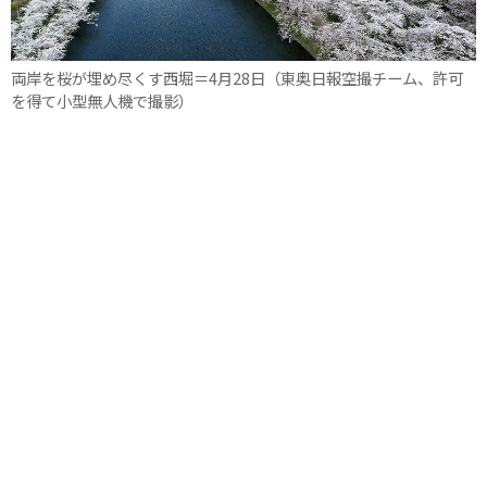
両岸を桜が埋め尽くす西堀＝4月28日（東奥日報空撮チーム、許可
を得て小型無人機で撮影）