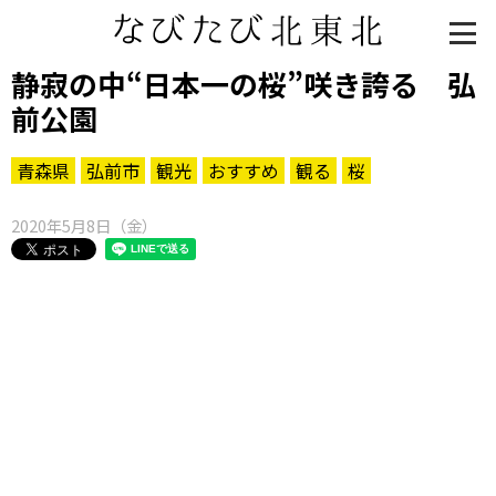
静寂の中“日本一の桜”咲き誇る 弘
前公園
青森県
弘前市
観光
おすすめ
観る
桜
2020年5月8日（金）
知る一覧
世界遺産
文化・歴史
パワースポット
ミステリー
観る一覧
桜
花
紅葉
楽しむ一覧
まつり・イベント
聖地
おみやげ・特産
道の駅・産直
鉄道
アウトドア・レジャー