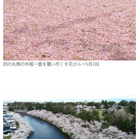
四の丸側の外堀一面を覆い尽くす花びら＝5月3日