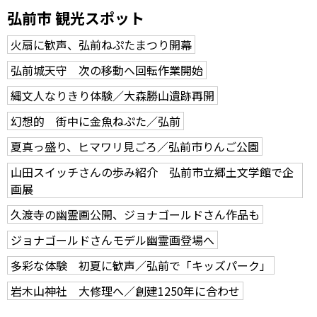
弘前市 観光スポット
火扇に歓声、弘前ねぷたまつり開幕
弘前城天守 次の移動へ回転作業開始
縄文人なりきり体験／大森勝山遺跡再開
幻想的 街中に金魚ねぷた／弘前
夏真っ盛り、ヒマワリ見ごろ／弘前市りんご公園
山田スイッチさんの歩み紹介 弘前市立郷土文学館で企
画展
久渡寺の幽霊画公開、ジョナゴールドさん作品も
ジョナゴールドさんモデル幽霊画登場へ
多彩な体験 初夏に歓声／弘前で「キッズパーク」
岩木山神社 大修理へ／創建1250年に合わせ