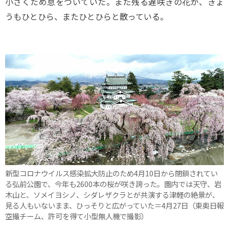
小さくため息をついていた。まだ残る遅咲きの花が、きょ
うもひとひら、またひとひらと散っている。
新型コロナウイルス感染拡大防止のため4月10日から閉鎖されてい
る弘前公園で、今年も2600本の桜が咲き誇った。園内では天守、岩
木山と、ソメイヨシノ、シダレザクラとが共演する津軽の絶景が、
見る人もいないまま、ひっそりと広がっていた＝4月27日（東奥日報
空撮チーム、許可を得て小型無人機で撮影）