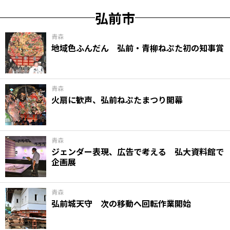
弘前市
青森
地域色ふんだん 弘前・青柳ねぷた初の知事賞
青森
火扇に歓声、弘前ねぷたまつり開幕
青森
ジェンダー表現、広告で考える 弘大資料館で
企画展
青森
弘前城天守 次の移動へ回転作業開始